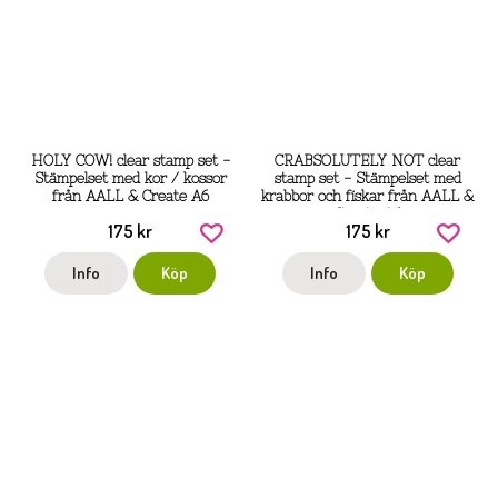
HOLY COW! clear stamp set -
CRABSOLUTELY NOT clear
Stämpelset med kor / kossor
stamp set - Stämpelset med
från AALL & Create A6
krabbor och fiskar från AALL &
Create A6
175 kr
175 kr
Info
Köp
Info
Köp