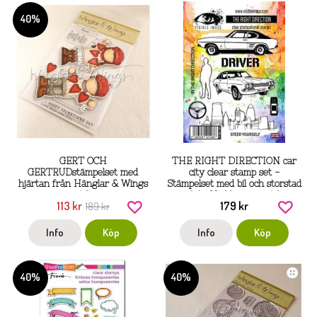
40%
GERT OCH
THE RIGHT DIRECTION car
GERTRUDstämpelset med
city clear stamp set -
hjärtan från Hänglar & Wings
Stämpelset med bil och storstad
A6
från Visible image A6
113 kr
179 kr
189 kr
Info
Köp
Info
Köp
40%
40%