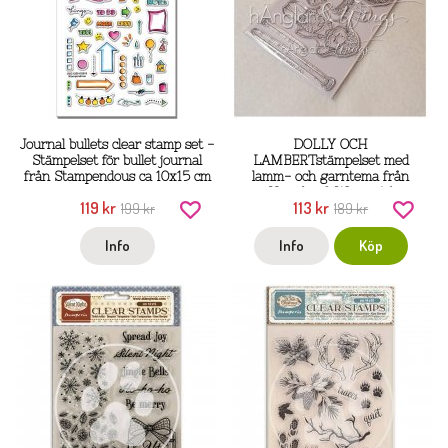
Journal bullets clear stamp set -
DOLLY OCH
Stämpelset för bullet journal
LAMBERTstämpelset med
från Stampendous ca 10x15 cm
lamm- och garntema från
Hänglar & Wings A6
119 kr
113 kr
199 kr
189 kr
Info
Info
Köp