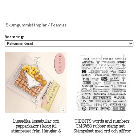
Skumgummistämplar / Foamies
Sortering:
Lussefika lussebullar och
TIDBITS words and numbers
pepparkakor i korg jul
CMS488 rubber stamp set -
stämpelset från Hänglar &
Stämpelset med ord och siffror
Wings A7
från Tim Holtz Stamper's