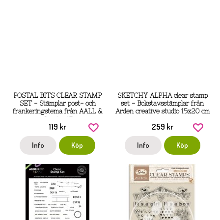
POSTAL BITS CLEAR STAMP
SKETCHY ALPHA clear stamp
SET - Stämplar post- och
set - Bokstavsstämplar från
frankeringstema från AALL &
Arden creative studio 15x20 cm
Create A7
119 kr
259 kr
Info
Köp
Info
Köp