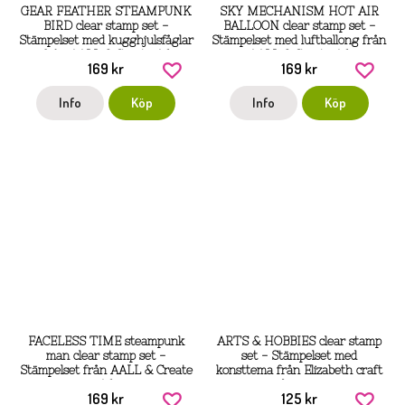
GEAR FEATHER STEAMPUNK
SKY MECHANISM HOT AIR
BIRD clear stamp set -
BALLOON clear stamp set -
Stämpelset med kugghjulsfåglar
Stämpelset med luftballong från
från AALL & Create A6
AALL & Create A6
169 kr
169 kr
Info
Köp
Info
Köp
FACELESS TIME steampunk
ARTS & HOBBIES clear stamp
man clear stamp set -
set - Stämpelset med
Stämpelset från AALL & Create
konsttema från Elizabeth craft
A6
designs
169 kr
125 kr