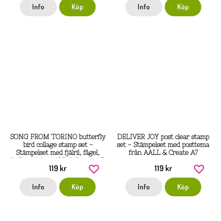
Info
Köp
Info
Köp
SONG FROM TORINO butterfly
DELIVER JOY post clear stamp
bird collage stamp set -
set - Stämpelset med posttema
Stämpelset med fjälril, fågel,
från AALL & Create A7
kollage från AALL & Create A7
119 kr
119 kr
Info
Köp
Info
Köp