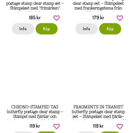
postage stamp clear stamp set -
clear stamp set - Stämpelset
Stämpelset med "frimärken"
med frankeringstema från
från AALL & Create A6
AALL & Create A6
185 kr
179 kr
Info
Köp
Info
Köp
CHRONO-STAMPED TAG
FRAGMENTS IN TRANSIT
butterfly postage clear stamp -
butterfly postage clear stamp
Stämpel med fjärilar och
set - Stämpelset med fjärils-
frankering från AALL & Create
och frankeringstema från AALL
119 kr
119 kr
A7
& Create A7