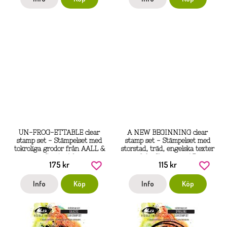
UN-FROG-ETTABLE clear
A NEW BEGINNING clear
stamp set - Stämpelset med
stamp set - Stämpelset med
tokroliga grodor från AALL &
storstad, träd, engelska texter
Create A6
från Stamperia A5
175 kr
115 kr
Info
Köp
Info
Köp