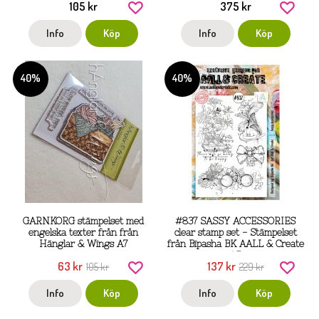
105 kr
375 kr
Anonymous
Info
Köp
Info
Köp
40%
40%
GARNKORG stämpelset med
#837 SASSY ACCESSORIES
engelska texter från från
clear stamp set - Stämpelset
Hänglar & Wings A7
från Bipasha BK AALL & Create
A5
63 kr
137 kr
105 kr
229 kr
Info
Köp
Info
Köp