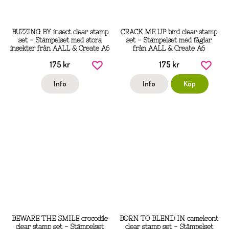
BUZZING BY insect clear stamp
CRACK ME UP bird clear stamp
set - Stämpelset med stora
set - Stämpelset med fåglar
insekter från AALL & Create A6
från AALL & Create A6
175 kr
175 kr
Info
Info
Köp
BEWARE THE SMILE crocodile
BORN TO BLEND IN cameleont
clear stamp set - Stämpelset
clear stamp set - Stämpelset