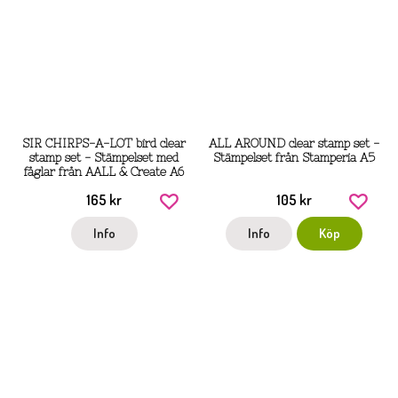
SIR CHIRPS-A-LOT bird clear
ALL AROUND clear stamp set -
stamp set - Stämpelset med
Stämpelset från Stamperia A5
fåglar från AALL & Create A6
165 kr
105 kr
Info
Info
Köp