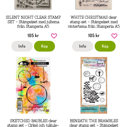
SILENT NIGHT CLEAR STAMP
WHITE CHRISTMAS clear
SET - Stämpelset med jultema
stamp set - Stämpelset med
från Stamperia A5
vintertema från Stamperia A5
105 kr
105 kr
Info
Köp
Info
Köp
SKETCHED BAUBLES clear
BENEATH THE BRAMBLES
stamp set - Cirkel och julkule-
clear stamp set - Stämpelset