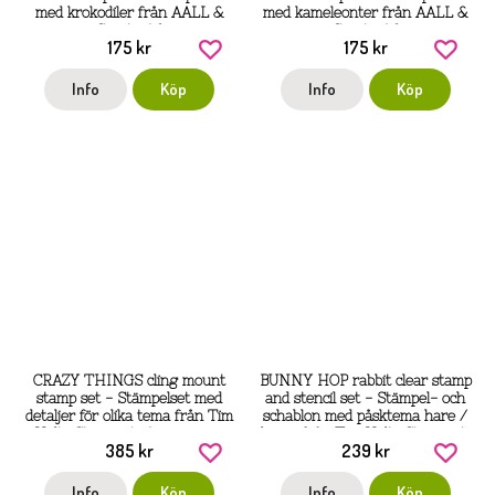
med krokodiler från AALL &
med kameleonter från AALL &
Create A6
Create A6
175 kr
175 kr
Info
Köp
Info
Köp
CRAZY THINGS cling mount
BUNNY HOP rabbit clear stamp
stamp set - Stämpelset med
and stencil set - Stämpel- och
detaljer för olika tema från Tim
schablon med påsktema hare /
Holtz Stamper's Anonymous
kanin från Tim Holtz Stamper's
385 kr
239 kr
Anonymou
Info
Köp
Info
Köp