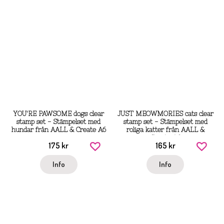
YOU'RE PAWSOME dogs clear
JUST MEOWMORIES cats clear
stamp set - Stämpelset med
stamp set - Stämpelset med
hundar från AALL & Create A6
roliga katter från AALL &
Create A6
175 kr
165 kr
Info
Info