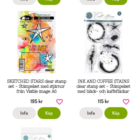
SKETCHED STARS clear stamp
INK AND COFFEE STAINS
set - Stämpelset med stjärnor
clear stamp set - Stämpelset
från Visible image A6
med bläck- och kaffefläckar
från Craft Consortium
195 kr
115 kr
Info
Köp
Info
Köp