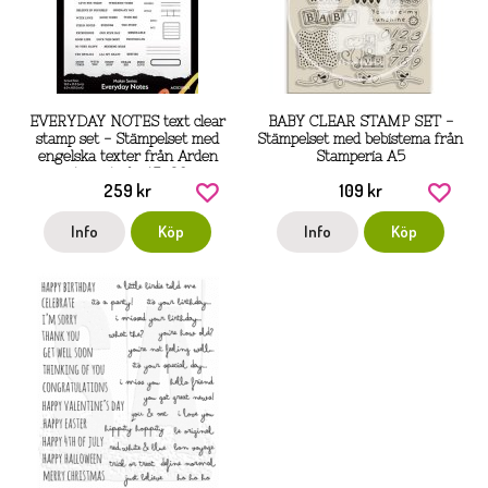
EVERYDAY NOTES text clear
BABY CLEAR STAMP SET -
stamp set - Stämpelset med
Stämpelset med bebistema från
engelska texter från Arden
Stamperia A5
creative studio 15x20 cm
259 kr
109 kr
Info
Köp
Info
Köp