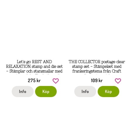
Let's go REST AND
THE COLLECTOR postage clear
RELAXATION stamp and die set
stamp set - Stämpelset med
- Stämplar och stansmallar med
frankeringstema från Craft
resetema från Elizabeth craft
Consortium A6
275 kr
109 kr
designs 16x28 cm
Info
Köp
Info
Köp