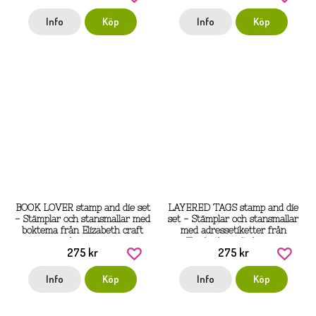
Info
Köp
Info
Köp
BOOK LOVER stamp and die set
LAYERED TAGS stamp and die
- Stämplar och stansmallar med
set - Stämplar och stansmallar
boktema från Elizabeth craft
med adressetiketter från
designs
Elizabeth craft designs
275 kr
275 kr
Info
Köp
Info
Köp