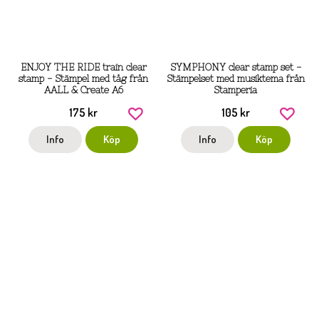
ENJOY THE RIDE train clear
SYMPHONY clear stamp set -
stamp - Stämpel med tåg från
Stämpelset med musiktema från
AALL & Create A6
Stamperia
175 kr
105 kr
Info
Köp
Info
Köp