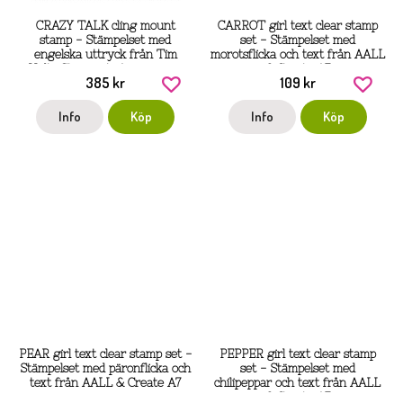
CRAZY TALK cling mount
CARROT girl text clear stamp
stamp - Stämpelset med
set - Stämpelset med
engelska uttryck från Tim
morotsflicka och text från AALL
Holtz Stamper's Anonymous
& Create A7
385 kr
109 kr
Info
Köp
Info
Köp
PEAR girl text clear stamp set -
PEPPER girl text clear stamp
Stämpelset med päronflicka och
set - Stämpelset med
text från AALL & Create A7
chilipeppar och text från AALL
& Create A7