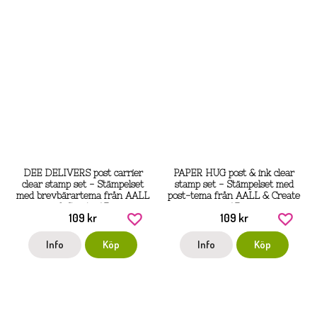
DEE DELIVERS post carrier
PAPER HUG post & ink clear
clear stamp set - Stämpelset
stamp set - Stämpelset med
med brevbärartema från AALL
post-tema från AALL & Create
& Create A7
A7
109 kr
109 kr
Info
Köp
Info
Köp