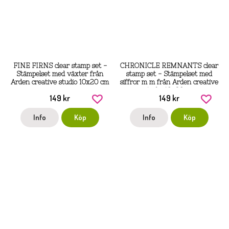
FINE FIRNS clear stamp set -
CHRONICLE REMNANTS clear
Stämpelset med växter från
stamp set - Stämpelset med
Arden creative studio 10x20 cm
siffror m m från Arden creative
studio 10x20 cm
149 kr
149 kr
Info
Köp
Info
Köp