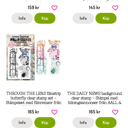
studio 10x20 cm
reseuttryck av Katie Pertiet -
159 kr
145 kr
Arden Creative Studio
Info
Köp
Info
Köp
THROUGH THE LENS filmstrip
THE DAILY NEWS background
butterfly clear stamp set -
clear stamp - Stämpel med
Stämpelset med filmremsor från
tidningsannonser från AALL &
AALL & Create A6
Create A6
165 kr
165 kr
Info
Köp
Info
Köp