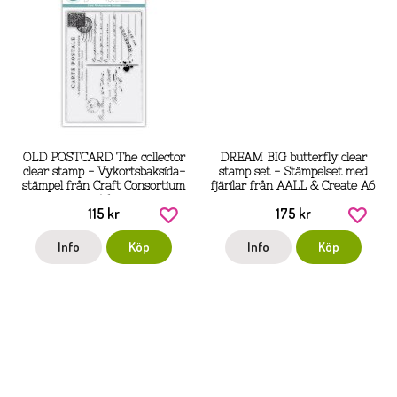
OLD POSTCARD The collector
DREAM BIG butterfly clear
clear stamp - Vykortsbaksida-
stamp set - Stämpelset med
stämpel från Craft Consortium
fjärilar från AALL & Create A6
A6
115 kr
175 kr
Info
Köp
Info
Köp