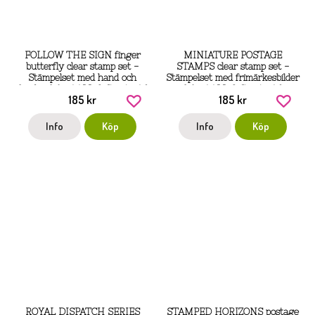
FOLLOW THE SIGN finger
MINIATURE POSTAGE
butterfly clear stamp set -
STAMPS clear stamp set -
Stämpelset med hand och
Stämpelset med frimärkesbilder
fjärilar från AALL & Create A6
från AALL & Create A6
185 kr
185 kr
Info
Köp
Info
Köp
ROYAL DISPATCH SERIES
STAMPED HORIZONS postage