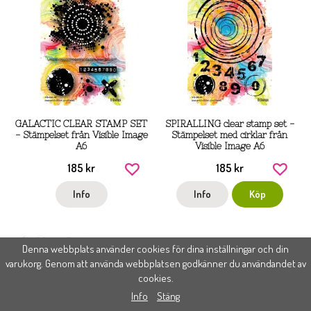
GALACTIC CLEAR STAMP SET
SPIRALLING clear stamp set -
- Stämpelset från Visible Image
Stämpelset med cirklar från
A6
Visible Image A6
185 kr
185 kr
Info
Info
Köp
Denna webbplats använder cookies för dina inställningar och din
varukorg. Genom att använda webbplatsen godkänner du användandet av
cookies.
Info
Stäng