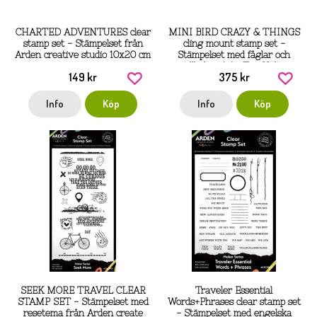
CHARTED ADVENTURES clear
MINI BIRD CRAZY & THINGS
stamp set - Stämpelset från
cling mount stamp set -
Arden creative studio 10x20 cm
Stämpelset med fåglar och
tillbehör från Tim Holtz
149 kr
375 kr
Stamper's anonymous
Info
Köp
Info
Köp
SEEK MORE TRAVEL CLEAR
Traveler Essential
STAMP SET - Stämpelset med
Words+Phrases clear stamp set
resetema från Arden create
- Stämpelset med engelska