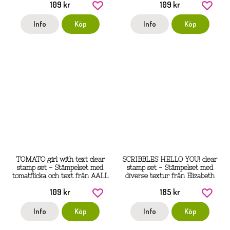
109 kr
109 kr
Info
Köp
Info
Köp
TOMATO girl with text clear
SCRIBBLES HELLO YOU! clear
stamp set - Stämpelset med
stamp set - Stämpelset med
tomatflicka och text från AALL
diverse textur från Elizabeth
& Create A7
Craft Designs
109 kr
185 kr
Info
Köp
Info
Köp