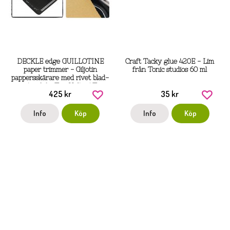
DECKLE edge GUILLOTINE
Craft Tacky glue 420E - Lim
paper trimmer - Giljotin
från Tonic studios 60 ml
pappersskärare med rivet blad-
mönster från Tim Holtz / Tonic
425 kr
35 kr
Studios
Info
Köp
Info
Köp