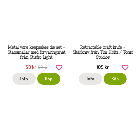
Metal wire keepsakes die set -
Retractable craft knife -
Stansmallar med förvaringsnät
Skärkniv från Tim Holtz / Tonic
från Studio Light
Studios
59 kr
109 kr
99 kr
Info
Köp
Info
Köp