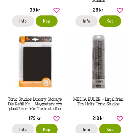
Studios
39 kr
29 kr
Info
Köp
Info
Köp
Tonic Studios Luxury Storage
MEDIA RULER - Linjal från
Die Refill Kit - Magnetark och
Tim Holtz Tonic Studios
plastfickor från Tonic studios
A5
179 kr
219 kr
Info
Köp
Info
Köp