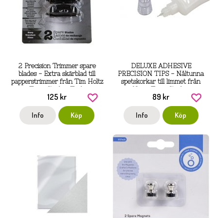
2 Precision Trimmer spare
DELUXE ADHESIVE
blades - Extra skärblad till
PRECISION TIPS - Nåltunna
papperstrimmer från Tim Holtz
spetskorkar till limmet från
Tonic Studios Tools
Nuvo Tonic Studios
125 kr
89 kr
Info
Köp
Info
Köp