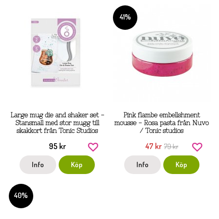
41%
Large mug die and shaker set -
Pink flambe embellshment
Stansmall med stor mugg till
mousse - Rosa pasta från Nuvo
skakkort från Tonic Studios
/ Tonic studios
95 kr
47 kr
79 kr
Info
Köp
Info
Köp
40%