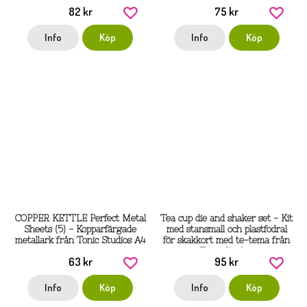
82 kr
75 kr
Info
Köp
Info
Köp
COPPER KETTLE Perfect Metal
Tea cup die and shaker set - Kit
Sheets (5) - Kopparfärgade
med stansmall och plastfodral
metallark från Tonic Studios A4
för skakkort med te-tema från
Tonic Studios
63 kr
95 kr
Info
Köp
Info
Köp