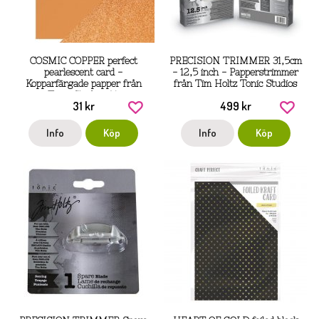
COSMIC COPPER perfect
PRECISION TRIMMER 31,5cm
pearlescent card -
- 12,5 inch - Papperstrimmer
Kopparfärgade papper från
från Tim Holtz Tonic Studios
Tonic Studios A4
31 kr
499 kr
Info
Köp
Info
Köp