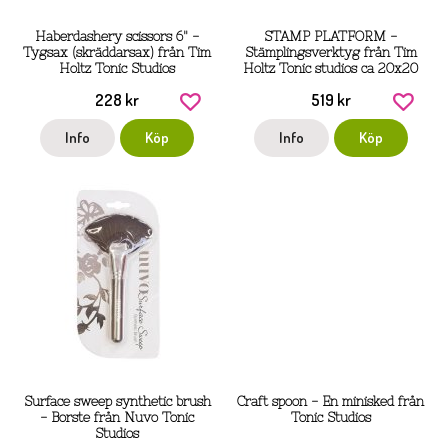
Haberdashery scissors 6" -
STAMP PLATFORM -
Tygsax (skräddarsax) från Tim
Stämplingsverktyg från Tim
Holtz Tonic Studios
Holtz Tonic studios ca 20x20
cm
228 kr
519 kr
Info
Köp
Info
Köp
Surface sweep synthetic brush
Craft spoon - En minisked från
- Borste från Nuvo Tonic
Tonic Studios
Studios