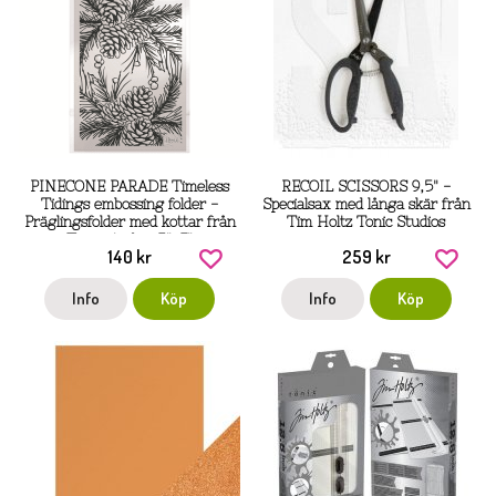
PINECONE PARADE Timeless
RECOIL SCISSORS 9,5" -
Tidings embossing folder -
Specialsax med långa skär från
Präglingsfolder med kottar från
Tim Holtz Tonic Studios
Tonic studios 5"x7"
140 kr
259 kr
Info
Köp
Info
Köp