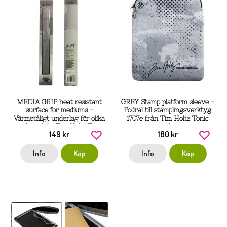
MEDIA GRIP heat resistant
GREY Stamp platform sleeve -
surface for mediums -
Fodral till stämplingsverktyg
Värmetåligt underlag för olika
1707e från Tim Holtz Tonic
medium från Tim Holtz Tonic
studios
149 kr
180 kr
Studios
Info
Köp
Info
Köp