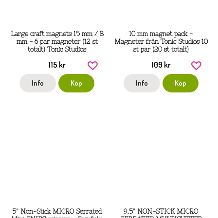
Large craft magnets 15 mm / 8
10 mm magnet pack -
mm - 6 par magneter (12 st
Magneter från Tonic Studios 10
totalt) Tonic Studios
st par (20 st totalt)
115 kr
109 kr
Info
Köp
Info
Köp
5" Non-Stick MICRO Serrated
9,5" NON-STICK MICRO