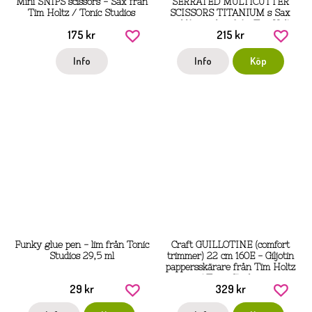
Mini SNIPS scissors - Sax från
SERRATED MULTICUTTER
Tim Holtz / Tonic Studios
SCISSORS TITANIUM s Sax
med långa skär från Tim Holtz
175 kr
215 kr
/ Tonic Studios
Info
Info
Köp
Funky glue pen - lim från Tonic
Craft GUILLOTINE (comfort
Studios 29,5 ml
trimmer) 22 cm 160E - Giljotin
pappersskärare från Tim Holtz
/ Tonic Studios
29 kr
329 kr