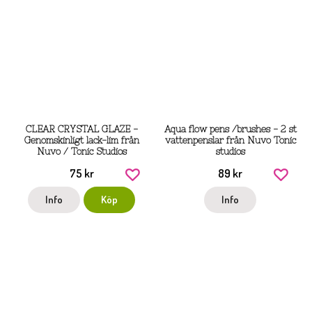
CLEAR CRYSTAL GLAZE -
Aqua flow pens /brushes - 2 st
Genomskinligt lack-lim från
vattenpenslar från Nuvo Tonic
Nuvo / Tonic Studios
studios
75 kr
89 kr
Info
Köp
Info