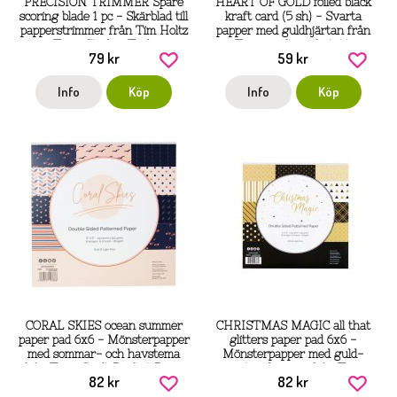
PRECISION TRIMMER Spare
HEART OF GOLD foiled black
scoring blade 1 pc - Skärblad till
kraft card (5 sh) - Svarta
papperstrimmer från Tim Holtz
papper med guldhjärtan från
Tonic Studios Tools
Tonic craft perfect A4
79 kr
59 kr
Info
Köp
Info
Köp
CORAL SKIES ocean summer
CHRISTMAS MAGIC all that
paper pad 6x6 - Mönsterpapper
glitters paper pad 6x6 -
med sommar- och havstema
Mönsterpapper med guld-
från Tonic Craft Perfect Paper
svarta julpapper från Tonic
82 kr
82 kr
Pad 15x15 cm
Craft Perfect 15x15 cm