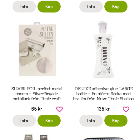
Info
Köp
Info
Köp
SILVER FOIL perfect metal
DELUXE adhesive glue LARGE
sheets - Silverfärgade
bottle - En större flaska med
metallark från Tonic craft
bra lim från Nuvo Tonic Studios
studios
120 ml
65 kr
135 kr
Info
Köp
Info
Köp