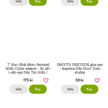
Info
Köp
Info
Köp
7" Non-Stick Micro Serrated
SMOOTH PRECISION glue pen
Multi-Cutter scissors - En allt-
- limpenna från Nuvo Tonic
i-allo-sax från Tim Holtz /
studios
Tonic Studios
175 kr
59 kr
Info
Köp
Info
Köp