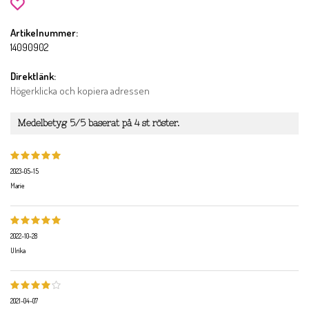
Artikelnummer:
14090902
Direktlänk:
Högerklicka och kopiera adressen
Medelbetyg
5
/5 baserat på
4
st röster.
2023-05-15
Marie
2022-10-28
Ulrika
2021-04-07