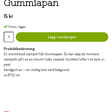
Gummiapan
15 kr
Finns i lager
Lägg i varukorgen
Produktbeskrivning:
En omonterad stämpel från Gummiapan. Du kan välja att montera
stämpeln på t ex ez-mount (säljs separat i butiken) eller t ex tack-n-
peel.
handgjort av - i en stökig text med bakgrund..
ca 6*1,2 cm