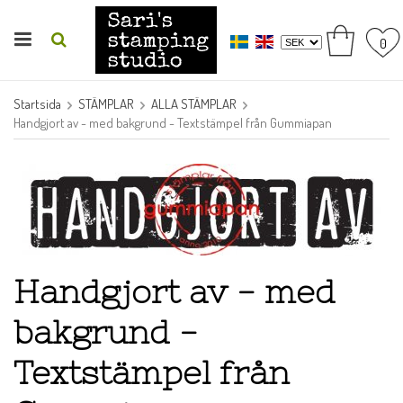
0
Startsida
STÄMPLAR
ALLA STÄMPLAR
Handgjort av - med bakgrund - Textstämpel från Gummiapan
Handgjort av - med
bakgrund -
Textstämpel från