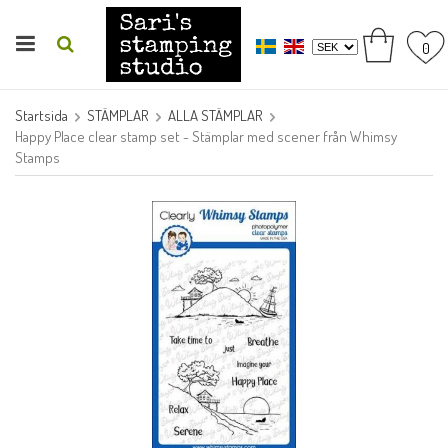
0
Startsida
STÄMPLAR
ALLA STÄMPLAR
Happy Place clear stamp set - Stämplar med scener från Whimsy
Stamps