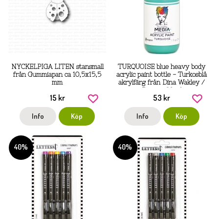
NYCKELPIGA LITEN stansmall
TURQUOISE blue heavy body
från Gummiapan ca 10,5x15,5
acrylic paint bottle - Turkosblå
mm
akrylfärg från Dina Wakley /
Ranger 29 ml
15 kr
53 kr
Info
Köp
Info
Köp
40%
40%