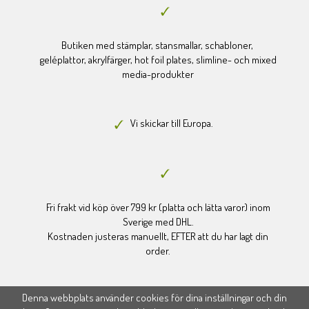
Butiken med stämplar, stansmallar, schabloner,
geléplattor, akrylfärger, hot foil plates, slimline- och mixed
media-produkter
Vi skickar till Europa.
Fri frakt vid köp över 799 kr (platta och lätta varor) inom
Sverige med DHL.
Kostnaden justeras manuellt, EFTER att du har lagt din
order.
Denna webbplats använder cookies för dina inställningar och din