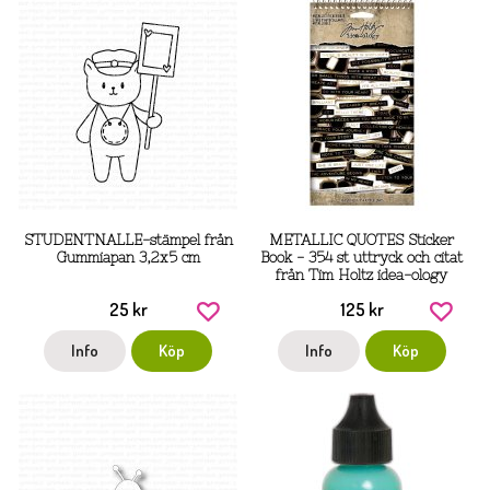
STUDENTNALLE-stämpel från
METALLIC QUOTES Sticker
Gummiapan 3,2x5 cm
Book - 354 st uttryck och citat
från Tim Holtz idea-ology
25 kr
125 kr
Info
Köp
Info
Köp