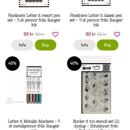
Fineliners Letter it resort pen
Fineliners Letter it classic pen
set - 5 st pennor från Ranger
set - 5 st pennor från Ranger
ink
ink
90 kr
90 kr
150 kr
150 kr
Info
Köp
Info
Köp
40%
40%
Letter it Metallic Markers - 5
Border it too stencil set (2)
st metallpennor från Ranger
dyalog - Schabloner från