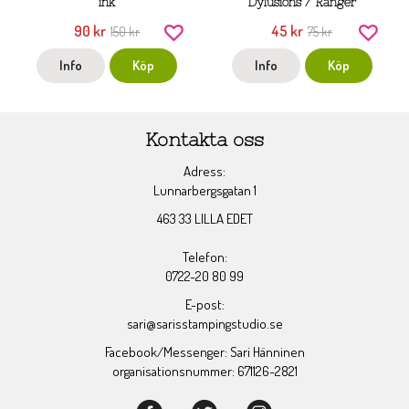
ink
Dylusions / Ranger
90 kr
45 kr
150 kr
75 kr
Info
Köp
Info
Köp
Kontakta oss
Adress:
Lunnarbergsgatan 1
463 33 LILLA EDET
Telefon:
0722-20 80 99
E-post:
sari@sarisstampingstudio.se
Facebook/Messenger: Sari Hänninen
organisationsnummer: 671126-2821