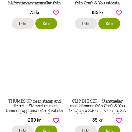
hålförstärkarstansmallar från
från Craft & You (största
Craft & You 1/8 cm x 2,3 cm;
formen 17 cm x 9,5 cm)
75 kr
185 kr
2/5,7 x 1,5 cm
Info
Köp
Info
Köp
THUMBS UP clear stamp and
CLIP DIE SET - Stansmallar
die set - Stämpelset med
med klämmor från Craft & You
tummen upptema från Elizabeth
1/4,7 cm x 2,8 cm; 2/4 cm x 2,5
Craft Designs A5
cm; 3/3,2 cm x 1,1 cm; 4/2,5 cm
209 kr
85 kr
x 0,9 cm
Info
Köp
Info
Köp