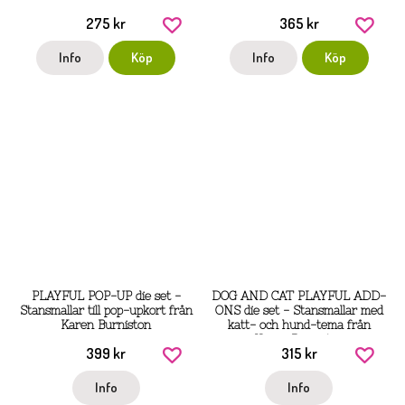
275 kr
365 kr
Info
Köp
Info
Köp
PLAYFUL POP-UP die set -
DOG AND CAT PLAYFUL ADD-
Stansmallar till pop-upkort från
ONS die set - Stansmallar med
Karen Burniston
katt- och hund-tema från
Karen Burniston
399 kr
315 kr
Info
Info