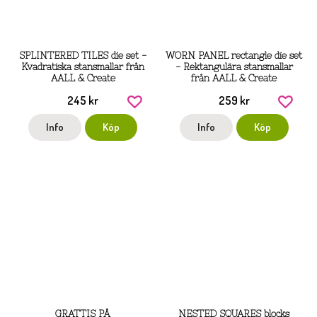
SPLINTERED TILES die set -
WORN PANEL rectangle die set
Kvadratiska stansmallar från
- Rektangulära stansmallar
AALL & Create
från AALL & Create
245 kr
259 kr
Info
Köp
Info
Köp
GRATTIS PÅ
NESTED SQUARES blocks