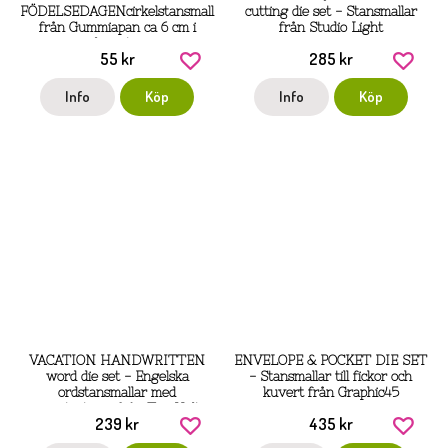
FÖDELSEDAGENcirkelstansmall
cutting die set - Stansmallar
från Gummiapan ca 6 cm i
från Studio Light
diameter
55 kr
285 kr
Info
Köp
Info
Köp
VACATION HANDWRITTEN
ENVELOPE & POCKET DIE SET
word die set - Engelska
- Stansmallar till fickor och
ordstansmallar med
kuvert från Graphic45
semestertema från Tim Holtz
239 kr
435 kr
Sizzix