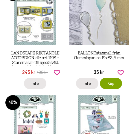
LANDSCAPE RECTANGLE
BALLONGstanmall från
ACCORDION die set 1198 -
Gummiapan ca 19x82,5 mm
Stansmallar till specialvikt
dragespelskort från Karen
245 kr
35 kr
409 kr
Burniston
Info
Info
Köp
40%