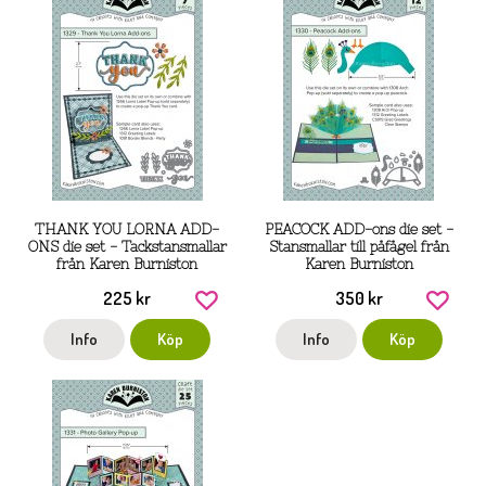
THANK YOU LORNA ADD-
PEACOCK ADD-ons die set -
ONS die set - Tackstansmallar
Stansmallar till påfågel från
från Karen Burniston
Karen Burniston
225 kr
350 kr
Info
Köp
Info
Köp