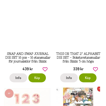
SNAP AND SWAP JOURNAL
THIS OR THAT 2" ALPHABET
DIE SET 16 pcs - 16 stansmallar
DIE SET - Bokstavstansmallar
för journalsidor från Sizzix
från Sizzix 5 cm höga
439 kr
339 kr
Info
Köp
Info
Köp