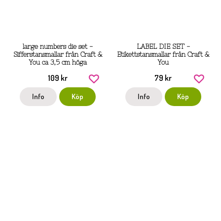
large numbers die set -
LABEL DIE SET -
Sifferstansmallar från Craft &
Etikettstansmallar från Craft &
You ca 3,5 cm höga
You
109 kr
79 kr
Info
Köp
Info
Köp