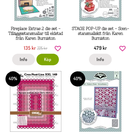
Fireplace Extras 2 die set -
STAGE POP-UP die set - Scen-
Tilläggsstansmallar till eldstad
stansmallskit från Karen
från Karen Burniston
Burniston
135 kr
479 kr
225 kr
Info
Köp
Info
40%
40%