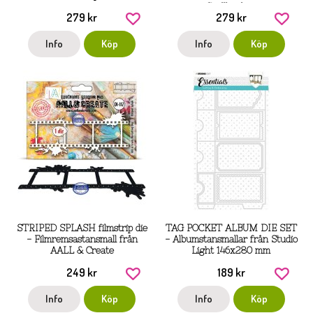
Spellbinders
279 kr
279 kr
Info
Köp
Info
Köp
STRIPED SPLASH filmstrip die
TAG POCKET ALBUM DIE SET
- Filmremsastansmall från
- Albumstansmallar från Studio
AALL & Create
Light 146x280 mm
249 kr
189 kr
Info
Köp
Info
Köp