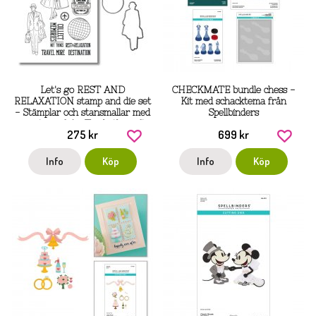
Let's go REST AND
CHECKMATE bundle chess -
RELAXATION stamp and die set
Kit med schacktema från
- Stämplar och stansmallar med
Spellbinders
resetema från Elizabeth craft
275 kr
699 kr
designs 16x28 cm
Info
Köp
Info
Köp