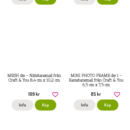
MESH die - Nätstansmall från
MINI PHOTO FRAME die 1 -
Craft & You 8,4 cm x 10,2 cm
Ramstansmall från Craft & You
6,5 cm x 7,5 cm
109 kr
85 kr
Info
Köp
Info
Köp