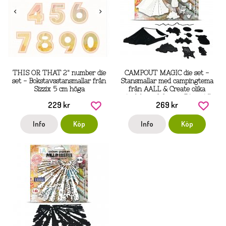
THIS OR THAT 2" number die
CAMPOUT MAGIC die set -
set - Bokstavsstansmallar från
Stansmallar med campingtema
Sizzix 5 cm höga
från AALL & Create olika
storlekar... 9,9 cm x 7,1 cm till
229 kr
269 kr
den minsta på 1,9
Info
Köp
Info
Köp