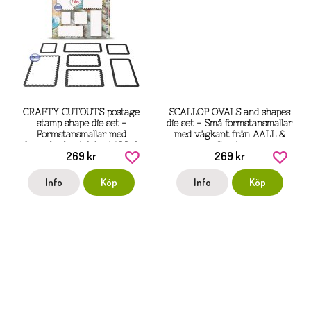
CRAFTY CUTOUTS postage
SCALLOP OVALS and shapes
stamp shape die set -
die set - Små formstansmallar
Formstansmallar med
med vågkant från AALL &
frimärkeskant från AALL &
Create
269 kr
269 kr
Create
Info
Köp
Info
Köp