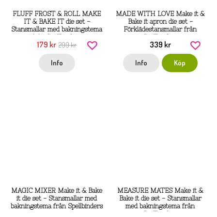
FLUFF FROST & ROLL MAKE
MADE WITH LOVE Make it &
IT & BAKE IT die set -
Bake it apron die set -
Stansmallar med bakningstema
Förklädestansmallar från
från Spellbinders
Spellbinders
179 kr
339 kr
299 kr
Info
Info
Köp
MAGIC MIXER Make it & Bake
MEASURE MATES Make it &
it die set - Stansmallar med
Bake it die set - Stansmallar
bakningstema från Spellbinders
med bakningstema från
Spellbinders