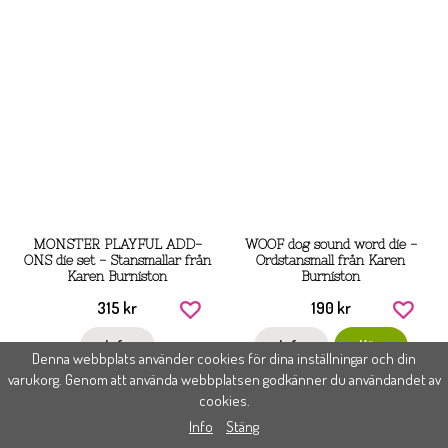
MONSTER PLAYFUL ADD-
WOOF dog sound word die -
ONS die set - Stansmallar från
Ordstansmall från Karen
Karen Burniston
Burniston
315 kr
190 kr
Info
Info
Köp
Denna webbplats använder cookies för dina inställningar och din
varukorg. Genom att använda webbplatsen godkänner du användandet av
cookies.
Info
Stäng