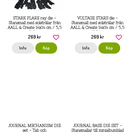
STARK FLARE ray die -
VOLTAGE STARS die -
Stansmall med solstrålar från
Stansmall med solstrålar från
AALL & Create 14x14 cm / 5,5
AALL & Create 14x14 cm / 5,5
x 5,5 tum
x 5,5 tum
269 kr
269 kr
Info
Köp
Info
Köp
JOURNAL MECHANISM DIE
JOURNAL BASE DIE SET -
set - Tab och
Stansmallar till minialbumblad