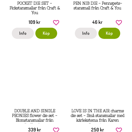
POCKET DIE SET -
PEN NIB DIE - Pennspets-
Fickstansmallar från Craft &
stansmall från Craft & You
You
109 kr
46 kr
Info
Köp
Info
Köp
DOUBLE AND SINGLE
LOVE IS IN THE AIR charms
PEONIES flower die set -
die set - Små stansmallar med
Blomstansmallar från
kärlekstema från Karen
Spellbinders
Burniston
339 kr
250 kr