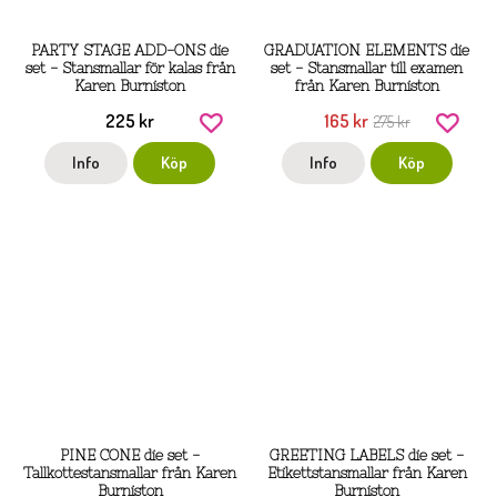
PARTY STAGE ADD-ONS die
GRADUATION ELEMENTS die
set - Stansmallar för kalas från
set - Stansmallar till examen
Karen Burniston
från Karen Burniston
225 kr
165 kr
275 kr
Info
Köp
Info
Köp
PINE CONE die set -
GREETING LABELS die set -
Tallkottestansmallar från Karen
Etikettstansmallar från Karen
Burniston
Burniston