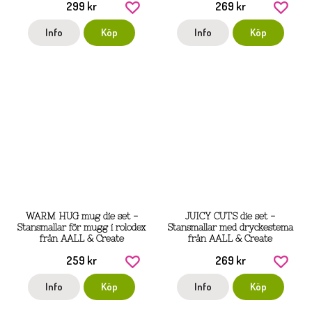
299 kr
269 kr
Info
Köp
Info
Köp
WARM HUG mug die set -
JUICY CUTS die set -
Stansmallar för mugg i rolodex
Stansmallar med dryckestema
från AALL & Create
från AALL & Create
259 kr
269 kr
Info
Köp
Info
Köp