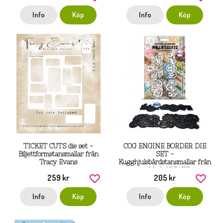
Info
Köp
Info
Köp
TICKET CUTS die set -
COG ENGINE BORDER DIE
Biljettformstansmallar från
SET -
Tracy Evans
Kugghjulsbårdstansmallar från
AALL & CREATE
259 kr
205 kr
Info
Köp
Info
Köp