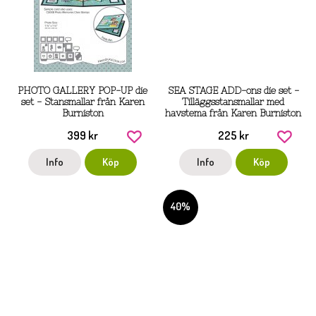
PHOTO GALLERY POP-UP die
SEA STAGE ADD-ons die set -
set - Stansmallar från Karen
Tilläggsstansmallar med
Burniston
havstema från Karen Burniston
399 kr
225 kr
Info
Köp
Info
Köp
40%