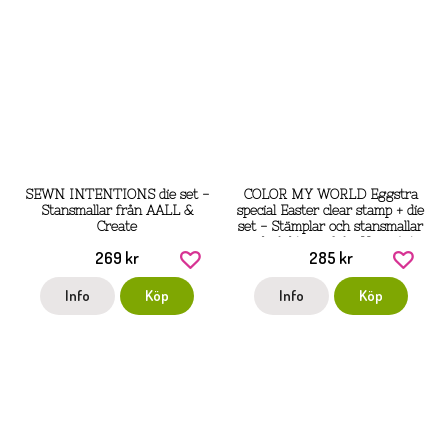
SEWN INTENTIONS die set -
COLOR MY WORLD Eggstra
Stansmallar från AALL &
special Easter clear stamp + die
Create
set - Stämplar och stansmallar
med påsktema från Hero Arts
269 kr
285 kr
Info
Köp
Info
Köp