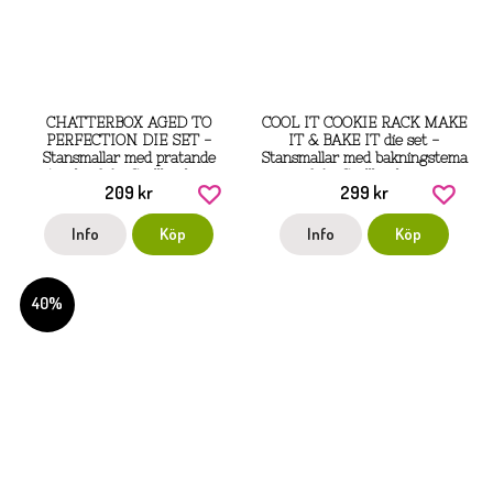
CHATTERBOX AGED TO
COOL IT COOKIE RACK MAKE
PERFECTION DIE SET -
IT & BAKE IT die set -
Stansmallar med pratande
Stansmallar med bakningstema
tänder från Spellbinders
från Spellbinders
209 kr
299 kr
Info
Köp
Info
Köp
40%