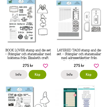
BOOK LOVER stamp and die set
LAYERED TAGS stamp and die
- Stämplar och stansmallar med
set - Stämplar och stansmallar
boktema från Elizabeth craft
med adressetiketter från
designs
Elizabeth craft designs
275 kr
275 kr
Info
Köp
Info
Köp