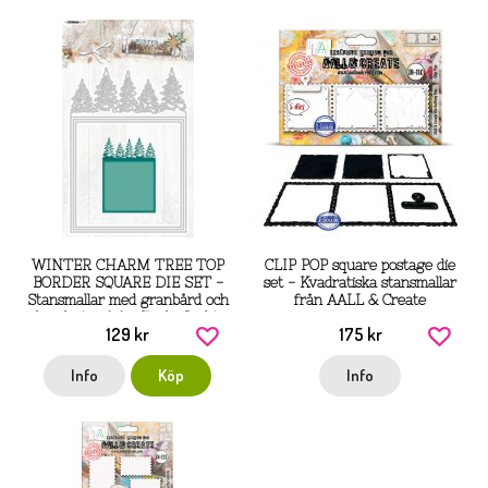
WINTER CHARM TREE TOP
CLIP POP square postage die
BORDER SQUARE DIE SET -
set - Kvadratiska stansmallar
Stansmallar med granbård och
från AALL & Create
kvadrater från Studio Light
129 kr
175 kr
142x202 mm
Info
Köp
Info