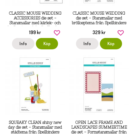
CLASSIC MOUSE WEDDING
CLASSIC MOUSE WEDDING
ACCESSORIES die set -
die set - Stansmallar med
Stansmallar med kärlek- och
bröllosptema från Spellbinders
bröllopstema från Spellbinders
199 kr
329 kr
Info
Köp
Info
Köp
SQUEAKY CLEAN shiny new
OPEN LACE FRAME AND
day die set - Stansmallar med
LANDSCAPES SUMMERTIME
städtema från Spellbinders
die set - Formstansmallar från