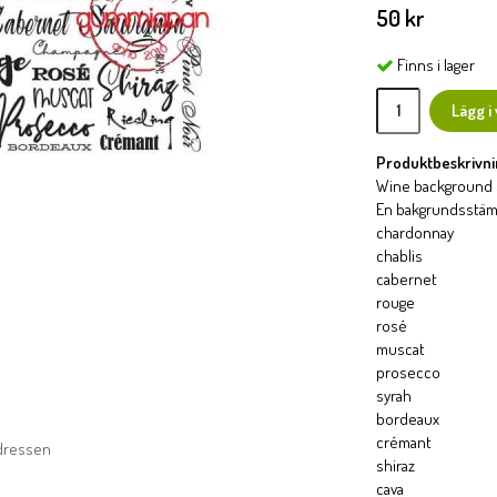
50 kr
Finns i lager
Lägg i
Produktbeskrivni
Wine background 
En bakgrundsstäm
chardonnay
chablis
cabernet
rouge
rosé
muscat
prosecco
syrah
bordeaux
crémant
adressen
shiraz
cava