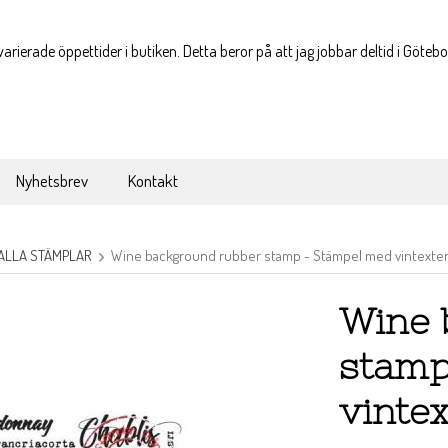
varierade öppettider i butiken. Detta beror på att jag jobbar deltid i Göteb
Nyhetsbrev
Kontakt
ALLA STÄMPLAR
Wine background rubber stamp - Stämpel med vintexte
Wine 
stamp
vinte