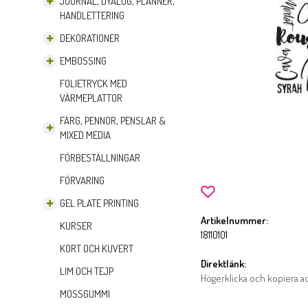
JOURNAL, DYALOG, PLANNER,
HANDLETTERING
DEKORATIONER
EMBOSSING
FOLIETRYCK MED
VÄRMEPLATTOR
FÄRG, PENNOR, PENSLAR &
MIXED MEDIA
FÖRBESTÄLLNINGAR
FÖRVARING
GEL PLATE PRINTING
Artikelnummer:
KURSER
18110101
KORT OCH KUVERT
Direktlänk:
LIM OCH TEJP
Högerklicka och kopiera 
MOSSGUMMI