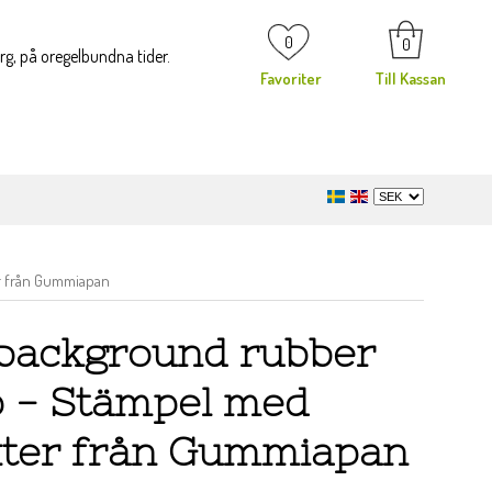
0
0
org, på oregelbundna tider.
Favoriter
Till Kassan
r från Gummiapan
background rubber
 - Stämpel med
xter från Gummiapan