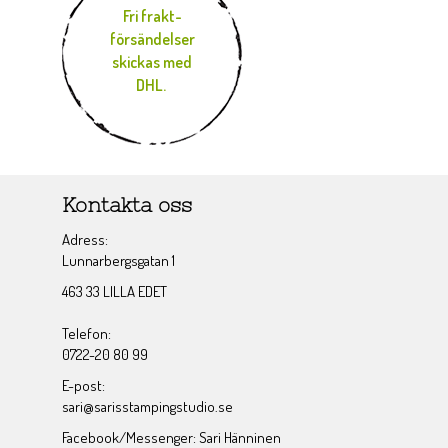
Fri frakt-
försändelser
skickas med
DHL.
Kontakta oss
Adress:
Lunnarbergsgatan 1
463 33 LILLA EDET
Telefon:
0722-20 80 99
E-post:
sari@sarisstampingstudio.se
Facebook/Messenger: Sari Hänninen