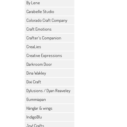
By Lene
Carabelle Studio
Colorado Craft Company
Craft Emotions
Crafter's Companion
CreaLies
Creative Expressions
Darkroom Door
Dina Wakley
Dixi Craft
Dylusions / Dyan Reaveley
Gummiapan
Hänglar & wings
IndigoBlu
Joy! Crafts