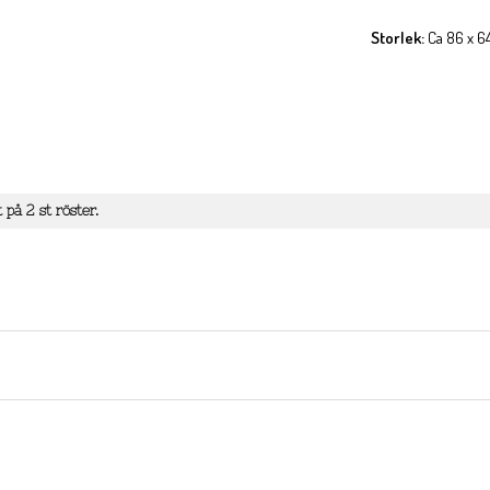
Storlek:
Ca 86 x 
t på
2
st röster.