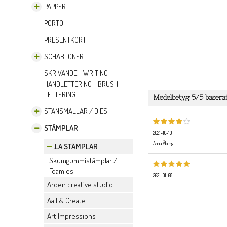
PAPPER
PORTO
PRESENTKORT
SCHABLONER
SKRIVANDE - WRITING -
HANDLETTERING - BRUSH
LETTERING
Medelbetyg
5
/5 basera
STANSMALLAR / DIES
STÄMPLAR
2021-10-10
Anna Åberg
ALLA STÄMPLAR
Skumgummistämplar /
Foamies
2021-01-08
Arden creative studio
Aall & Create
Art Impressions