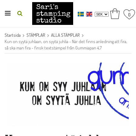
0
Startsida
STÄMPLAR
ALLA STÄMPLAR
Kun on syytä juhlaan, on syytä juhlia - När det finns anledning att fira,
så ska man fira - finsk textstämpel från Gummiapan 4,7