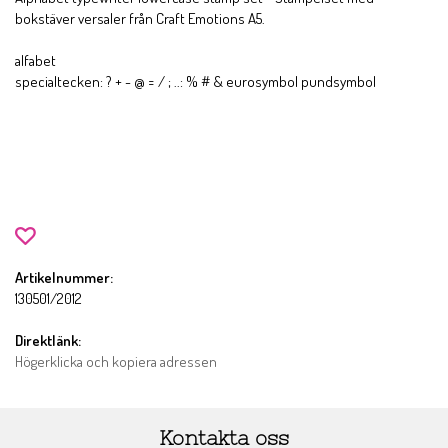
bokstäver versaler från Craft Emotions A5.
alfabet
specialtecken: ? + - @ = / ; ..: % # & eurosymbol pundsymbol
Artikelnummer:
130501/2012
Direktlänk:
Högerklicka och kopiera adressen
Kontakta oss