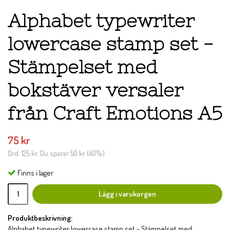
Alphabet typewriter
lowercase stamp set -
Stämpelset med
bokstäver versaler
från Craft Emotions A5
75 kr
Ord.
125 kr
. Du sparar
50 kr
(
40
%)
Finns i lager
Lägg i varukorgen
Produktbeskrivning:
Alphabet typewriter lowercase stamp set - Stämpelset med