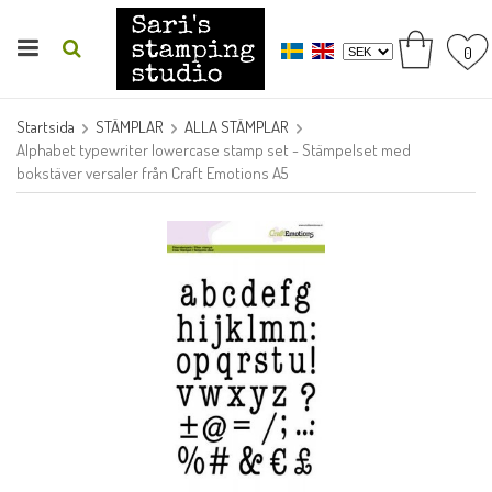
0
Startsida
STÄMPLAR
ALLA STÄMPLAR
Alphabet typewriter lowercase stamp set - Stämpelset med
bokstäver versaler från Craft Emotions A5