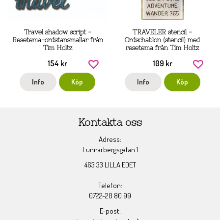
Travel shadow script -
TRAVELER stencil -
Resetema-ordstansmallar från
Ordschablon (stencil) med
Tim Holtz
resetema från Tim Holtz
154 kr
109 kr
Info
Köp
Info
Köp
Kontakta oss
Adress:
Lunnarbergsgatan 1
463 33 LILLA EDET
Telefon:
0722-20 80 99
E-post: