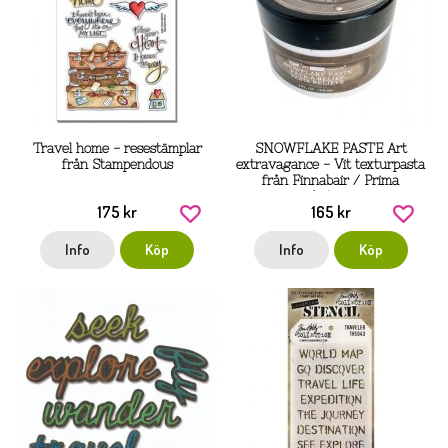
Travel home - resestämplar
SNOWFLAKE PASTE Art
från Stampendous
extravagance - Vit texturpasta
från Finnabair / Prima
marketing inc
175 kr
165 kr
Info
Köp
Info
Köp