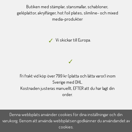
Butiken med stämplar, stansmallar, schabloner,
geléplattor, akrylfärger, hot foil plates, slimline- och mixed
media-produkter
Vi skickar till Europa.
Fri frakt vid köp över 799 kr (platta och lätta varor) inom
Sverige med DHL.
Kostnaden justeras manuellt, EFTER att du har lagt din
order.
Denna webbplats använder cookies för dina inställningar och din
varukorg. Genom att använda webbplatsen godkänner du användandet av
cookies.
Drift & produktion:
Wikinggruppen