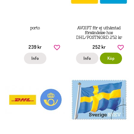
porto
AVGIFT för ej uthämtad
försändelse hos
DHL/POSTNORD 252 kr
239 kr
252 kr
Info
Info
Köp