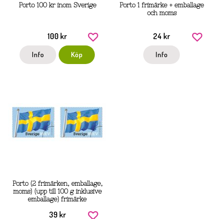
Porto 100 kr inom Sverige
Porto 1 frimärke + emballage
och moms
100 kr
24 kr
Info
Köp
Info
Porto (2 frimärken, emballage,
moms) (upp till 100 g inklusive
emballage) frimärke
39 kr