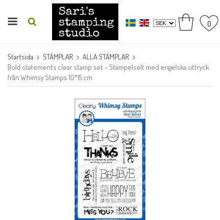
0
Startsida
STÄMPLAR
ALLA STÄMPLAR
Bold statements clear stamp set - Stämpelselt med engelska uttryck
från Whimsy Stamps 10*15 cm