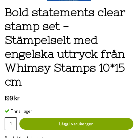
Bold statements clear
stamp set -
Stämpelselt med
engelska uttryck från
Whimsy Stamps 10*15
cm
199 kr
Finns i lager
Lägg i varukorgen