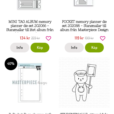
MINI TAG ALBUM memory
POCKET memory planner die
planner die set 202066 -
set 202068 - Stansmallar till
Stansmallar till litet album från
album från Masterpiece Design
Masterpiece design
134 kr
119 kr
223 kr
199 kr
Info
Köp
Info
Köp
40%