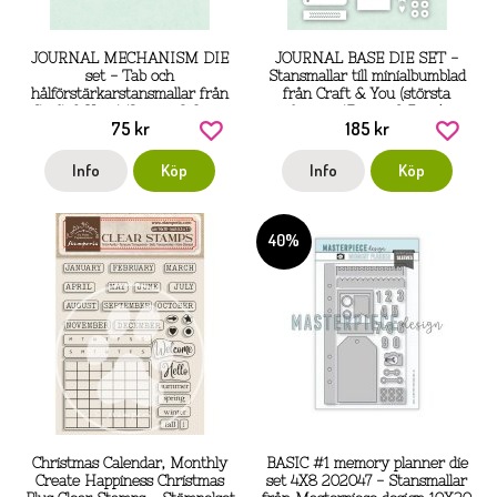
JOURNAL MECHANISM DIE
JOURNAL BASE DIE SET -
set - Tab och
Stansmallar till minialbumblad
hålförstärkarstansmallar från
från Craft & You (största
Craft & You 1/8 cm x 2,3 cm;
formen 17 cm x 9,5 cm)
75 kr
185 kr
2/5,7 x 1,5 cm
Info
Köp
Info
Köp
40%
Christmas Calendar, Monthly
BASIC #1 memory planner die
Create Happiness Christmas
set 4X8 202047 - Stansmallar