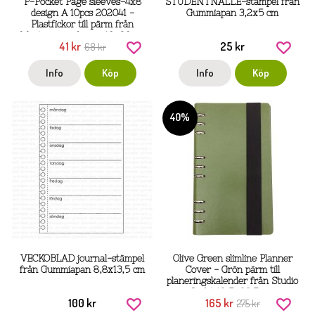
P-Pocket Page sleeves-4x8
STUDENTNALLE-stämpel från
design A 10pcs 202041 -
Gummiapan 3,2x5 cm
Plastfickor till pärm från
Masterpiece design 10x20 cm
41 kr
25 kr
68 kr
Info
Köp
Info
Köp
40%
VECKOBLAD journal-stämpel
Olive Green slimline Planner
från Gummiapan 8,8x13,5 cm
Cover - Grön pärm till
planeringskalender från Studio
Light 12,5x23,5 cm
100 kr
165 kr
275 kr