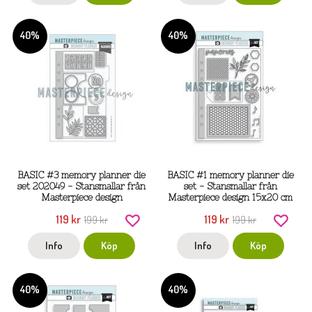
40%
40%
BASIC #3 memory planner die
BASIC #1 memory planner die
set 202049 - Stansmallar från
set - Stansmallar från
Masterpiece design
Masterpiece design 15x20 cm
119 kr
119 kr
199 kr
199 kr
Info
Köp
Info
Köp
40%
40%