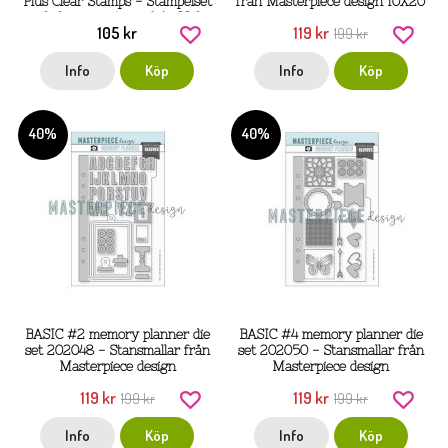
Plus Clear Stamps - Stämpelset
från Masterpiece design 10X20
med planeringstema från Vicky
cm
105 kr
119 kr
199 kr
P Stamperia
Info
Köp
Info
Köp
40%
40%
BASIC #2 memory planner die
BASIC #4 memory planner die
set 202048 - Stansmallar från
set 202050 - Stansmallar från
Masterpiece design
Masterpiece design
119 kr
119 kr
199 kr
199 kr
Info
Köp
Info
Köp