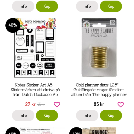
Info
Köp
Info
Köp
40%
Notes Sticker Art A5 -
Gold planner discs 1,25" -
Klistermärken att skriva på
Guldfärgade ringar för disc-
från Dutch Doobadoo A5
album från The happy planner
27 kr
85 kr
45 kr
Info
Köp
Info
Köp