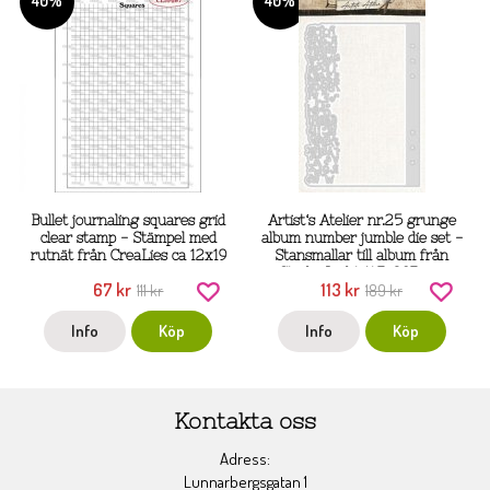
40%
40%
Bullet journaling squares grid
Artist‘s Atelier nr.25 grunge
clear stamp - Stämpel med
album number jumble die set -
rutnät från CreaLies ca 12x19
Stansmallar till album från
cm
Studio Light 147x207 mm
67 kr
113 kr
111 kr
189 kr
Info
Köp
Info
Köp
Kontakta oss
Adress:
Lunnarbergsgatan 1