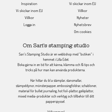
Inspiration
Vi skickar inom EU
Vi skickar inom EU
Villkor
Villkor
Nyheter
Logga in
Nyhetsbrev
Om cookies
Om Sari's stamping studio
Sari's Stamping Studio är en webbshop med "butiken" i
hemmet i Lilla Edet.
Boka gärna in en tid för att känna, klämma och få tips och
tricks på hur man kan använda produkterna.
Här hittar du bl a stämplar, stansmallar,
stämpeldynor, mönsterpapper, embossingfoldrar, schabloner,
material för bullet journaling, hot foil-plattor, geléplattor,
mixed media-produkter och verktyg och tillbehör till ditt
papperspyssel.
Välkommen!