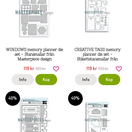
WINDOWS memory planner die
CREATIVE TAGS memory
set - Stansmallar från
planner die set -
Masterpiece design
Etikettstansmallar från
Masterpiece design
119 kr
119 kr
199 kr
199 kr
Info
Köp
Info
Köp
40%
40%