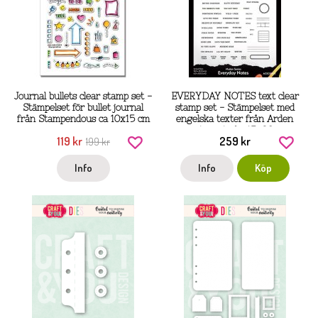
Journal bullets clear stamp set -
EVERYDAY NOTES text clear
Stämpelset för bullet journal
stamp set - Stämpelset med
från Stampendous ca 10x15 cm
engelska texter från Arden
creative studio 15x20 cm
119 kr
259 kr
199 kr
Info
Info
Köp