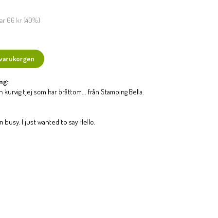
rar
66 kr
(
40
%)
 varukorgen
ng:
kurvig tjej som har bråttom... från Stamping Bella.
 busy. I just wanted to say Hello.