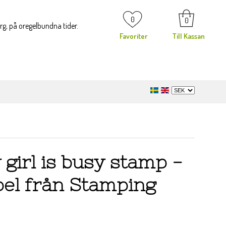
0
0
org, på oregelbundna tider.
Favoriter
Till Kassan
girl is busy stamp -
el från Stamping