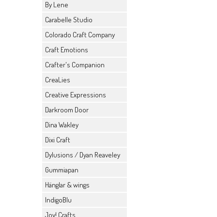
By Lene
Carabelle Studio
Colorado Craft Company
Craft Emotions
Crafter's Companion
CreaLies
Creative Expressions
Darkroom Door
Dina Wakley
Dixi Craft
Dylusions / Dyan Reaveley
Gummiapan
Hänglar & wings
IndigoBlu
Joy! Crafts