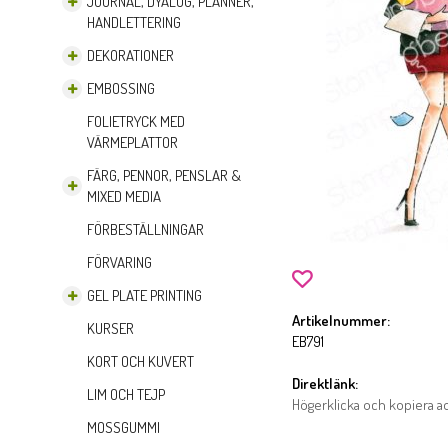
JOURNAL, DYALOG, PLANNER,
HANDLETTERING
DEKORATIONER
EMBOSSING
FOLIETRYCK MED
VÄRMEPLATTOR
FÄRG, PENNOR, PENSLAR &
MIXED MEDIA
FÖRBESTÄLLNINGAR
FÖRVARING
GEL PLATE PRINTING
Artikelnummer:
KURSER
EB791
KORT OCH KUVERT
Direktlänk:
LIM OCH TEJP
Högerklicka och kopiera 
MOSSGUMMI