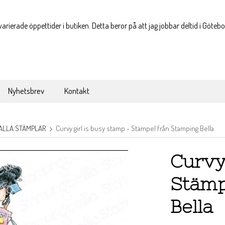
varierade öppettider i butiken. Detta beror på att jag jobbar deltid i Göteb
Nyhetsbrev
Kontakt
ALLA STÄMPLAR
Curvy girl is busy stamp - Stämpel från Stamping Bella
Curvy 
Stämp
Bella