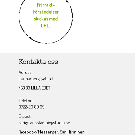
Fri frakt-
försändelser
skickas med
DHL.
Kontakta oss
Adress:
Lunnarbergsgatan 1
463 33 LILLA EDET
Telefon:
0722-20 80 99
E-post:
sari@sarisstampingstudio.se
Facebook/Messenger: Sari Hänninen