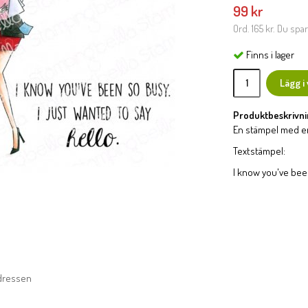
99 kr
Ord.
165 kr
. Du spa
Finns i lager
Lägg i
Produktbeskrivni
En stämpel med en 
Textstämpel:
I know you've been
adressen