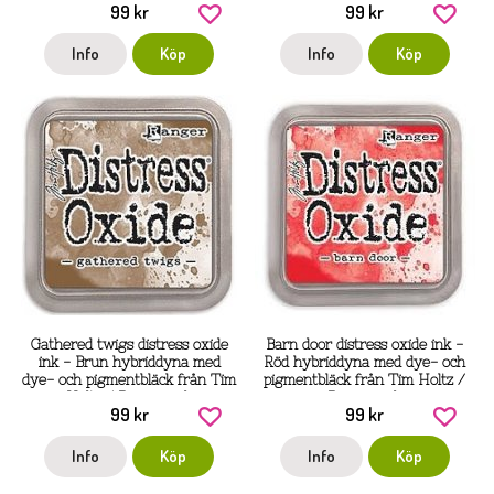
99 kr
99 kr
Ranger ink
Info
Köp
Info
Köp
Gathered twigs distress oxide
Barn door distress oxide ink -
ink - Brun hybriddyna med
Röd hybriddyna med dye- och
dye- och pigmentbläck från Tim
pigmentbläck från Tim Holtz /
Holtz / Ranger ink
Ranger ink
99 kr
99 kr
Info
Köp
Info
Köp