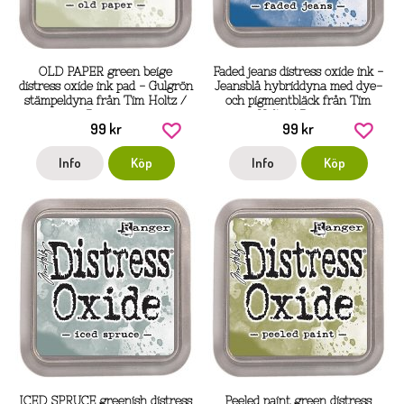
OLD PAPER green beige
Faded jeans distress oxide ink -
distress oxide ink pad - Gulgrön
Jeansblå hybriddyna med dye-
stämpeldyna från Tim Holtz /
och pigmentbläck från Tim
Ranger
Holtz / Ranger
99 kr
99 kr
Info
Köp
Info
Köp
ICED SPRUCE greenish distress
Peeled paint green distress