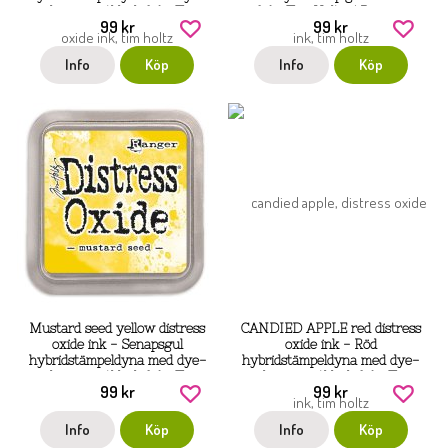
och pigmentbläck från Tim
från Tim Holtz / Ranger
99 kr
99 kr
Holtz / Ranger
Info
Köp
Info
Köp
Mustard seed yellow distress
CANDIED APPLE red distress
oxide ink - Senapsgul
oxide ink - Röd
hybridstämpeldyna med dye-
hybridstämpeldyna med dye-
och pigmentbläck från Tim
och pigmentbläck från Tim
99 kr
99 kr
Holtz / Ranger
Holtz / Ranger
Info
Köp
Info
Köp