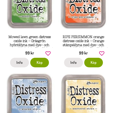
Mowed lawn green distress
RIPE PERSIMMON orange
oxide ink - Gräsgrön
distress oxide ink - Orange
hybriddyna med dye- och
stämpeldyna med dye- och
pigmentbläck från Tim Holtz /
pigment-bläck från Tim Holtz /
99 kr
99 kr
Ranger ink
Ranger
Info
Köp
Info
Köp