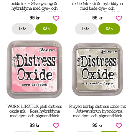
oxide ink - Silvergrangrön
oxide ink - Grön hybriddyna
hybriddyna med dye- och
med både dye- och
pigmentbläck från Tim Holtz /
pigmentbläck från Tim Holtz /
99 kr
99 kr
Ranger ink
Ranger ink
Info
Köp
Info
Köp
WORN LIPSTICK pink distress
Frayed burlap distress oxide ink
oxide ink - Rosa hybriddyna
- Jutevävsbrun hybriddyna
med dye- och pigmentbläck
med dye- och pigmentbläck
från Tim Holtz / Ranger ink
från Tim Holtz / Ranger ink
99 kr
99 kr