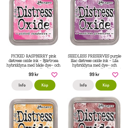
PICKED RASPBERRY pink
SEEDLESS PRESERVES purple
distress oxide ink - Bjärtrosa
lilac distress oxide ink - Lila
hybriddyna med både dye- och
hybriddyna med dye- och
pigmentbläck från Tim Holtz /
pigmentbläck från Tim Holtz /
99 kr
99 kr
Ranger ink
Ranger ink
Info
Köp
Info
Köp