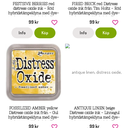
FESTSIVE BERRIES red
FIRED BRICK red Distress
distress oxide ink - Röd
oxide ink från Tim Holtz - Röd
hybridstämpeldyna med dye-
hybridstämpeldyna med dye-
och pigmentbläck från Tim
och pigmentbläck från Tim
99 kr
99 kr
Holtz / Ranger
Holtz / Ranger
Info
Köp
Info
Köp
FOSSILIZED AMBER yellow
ANTIQUE LINEN beige
Distress oxide ink från - Gul
Distress oxide ink - Linnegul
hybridstämpeldyna med dye-
hybridstämpeldyna med dye-
och pigmentbläck från Tim
och pigmentbläck, från Tim
99 kr
99 kr
Holtz / Ranger
Holtz / Ranger