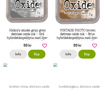
Hickory smoke gray grey
VINTAGE PHOTO brown
distress oxide ink - Grå
distress oxide ink - Brun
hybridstämpeldyna med dye-
hybridstämpeldyna med dye-
och pigmentbläck från Tim
och pigmentbläck från Tim
99 kr
99 kr
Holtz / Ranger
Holtz / Ranger
Info
Köp
Info
Köp