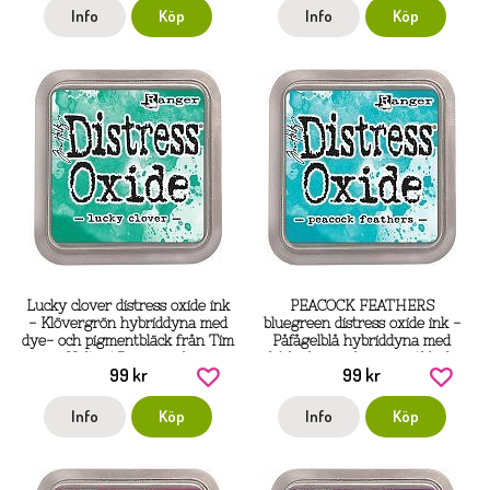
Info
Köp
Info
Köp
Lucky clover distress oxide ink
PEACOCK FEATHERS
- Klövergrön hybriddyna med
bluegreen distress oxide ink -
dye- och pigmentbläck från Tim
Påfågelblå hybriddyna med
Holtz / Ranger ink
både dye- och pigmentbläck
99 kr
99 kr
från Tim Holtz / Ranger ink
Info
Köp
Info
Köp