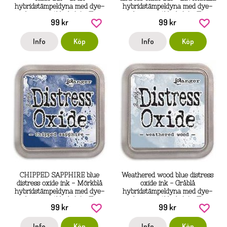
hybridstämpeldyna med dye-
hybridstämpeldyna med dye-
och pigmentbläck från Tim
och pigmentbläck från Tim
99 kr
99 kr
Holtz / Ranger
Holtz / Ranger
Info
Köp
Info
Köp
CHIPPED SAPPHIRE blue
Weathered wood blue distress
distress oxide ink - Mörkblå
oxide ink - Gråblå
hybridstämpeldyna med dye-
hybridstämpeldyna med dye-
och pigmentbläck från Tim
och pigmentbläck från Tim
99 kr
99 kr
Holtz / Ranger
Holtz / Ranger
Info
Köp
Info
Köp