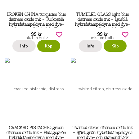
BROKEN CHINA turquoise blue
TUMBLED GLASS light blue
distress oxide ink - Turkosblå
distress oxide ink - Ljusblå
hybridstämpeldyna med dye-
hybridstämpeldyna med dye-
och pigmentbläck från Tim
och pigmentbläck från Tim
99 kr
99 kr
Holtz / Ranger
Holtz / Ranger
Info
Köp
Info
Köp
CRACKED PISTACHIO green
Twisted citron distress oxide ink
distress oxide ink - Pistagegrön
- Bjärt grön hybridstämpeldyna
hybridstämpeldyna med dye-
med dye- och pigmentbläck