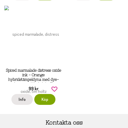
Spiced marmalade distress oxide
ink - Orange
hybridstämpeldyna med dye-
och pigmentbläck från Tim
99 kr
Holtz / Ranger
Info
Köp
Kontakta oss