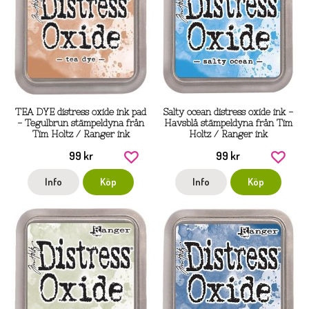
TEA DYE distress oxide ink pad
Salty ocean distress oxide ink -
- Tegulbrun stämpeldyna från
Havsblå stämpeldyna från Tim
Tim Holtz / Ranger ink
Holtz / Ranger ink
99 kr
99 kr
Info
Köp
Info
Köp