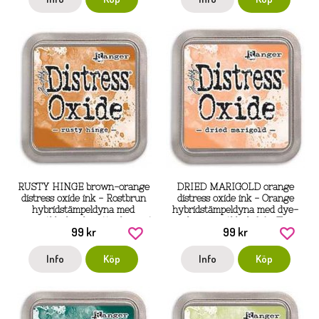
RUSTY HINGE brown-orange
DRIED MARIGOLD orange
distress oxide ink - Rostbrun
distress oxide ink - Orange
hybridstämpeldyna med
hybridstämpeldyna med dye-
pigmentbläck och vattenbaserat
och pigmentbläck från Tim
99 kr
99 kr
bläck, från Tim Holt
Holtz / Ranger
Info
Köp
Info
Köp