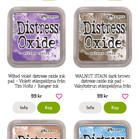
Wilted violet distress oxide ink
WALNUT STAIN dark brown
pad - Violett stämpeldyna från
distress oxide ink pad -
Tim Holtz / Ranger ink
Valnötsbrun stämpeldyna från
Tim Holtz / Ranger ink
99 kr
99 kr
Info
Köp
Info
Köp