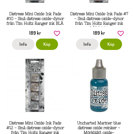
Distress Mini Oxide Ink Pads
Distress Mini Oxide Ink Pads #7
#10 - Små distress oxide-dynor
- Små distress oxide-dynor
från Tim Holtz Ranger ink BLÅ
från Tim Holtz Ranger ink
RÖDROSA
189 kr
189 kr
Info
Köp
Info
Köp
Distress Mini Oxide Ink Pads
Uncharted Mariner blue
#12 - Små distress oxide-dynor
distress oxide reinker -
från Tim Holtz Ranger ink
Mörkblått oxide-