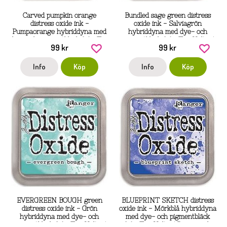
Carved pumpkin orange
Bundled sage green distress
distress oxide ink -
oxide ink - Salviagrön
Pumpaorange hybriddyna med
hybriddyna med dye- och
dye- och pigmentbläck från Tim
pigmentbläck från Tim Holtz /
99 kr
99 kr
Holtz / Ranger
Ranger ink
Info
Köp
Info
Köp
EVERGREEN BOUGH green
BLUEPRINT SKETCH distress
distress oxide ink - Grön
oxide ink - Mörkblå hybriddyna
hybriddyna med dye- och
med dye- och pigmentbläck
pigmentbläck från Tim Holtz /
från Tim Holtz / Ranger ink