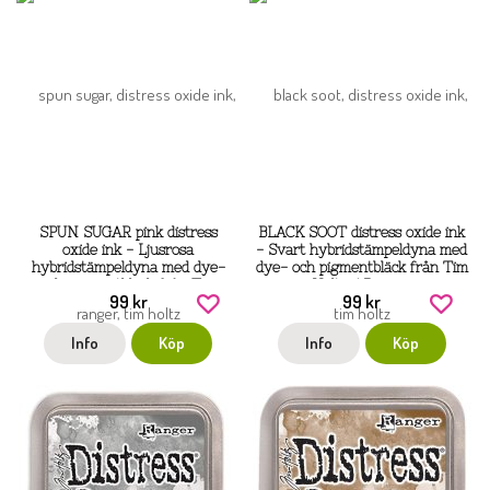
SPUN SUGAR pink distress
BLACK SOOT distress oxide ink
oxide ink - Ljusrosa
- Svart hybridstämpeldyna med
hybridstämpeldyna med dye-
dye- och pigmentbläck från Tim
och pigmentbläck från Tim
Holtz / Ranger
99 kr
99 kr
Holtz / Ranger
Info
Köp
Info
Köp