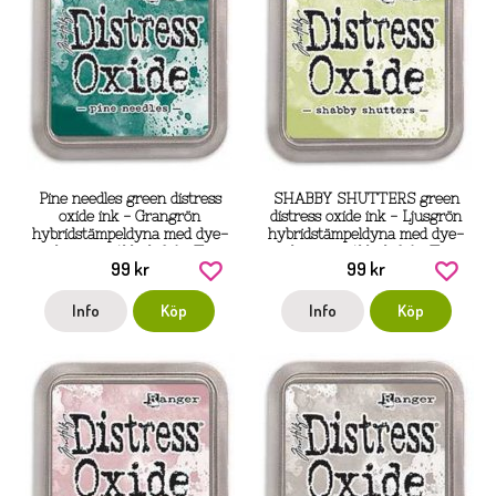
Pine needles green distress
SHABBY SHUTTERS green
oxide ink - Grangrön
distress oxide ink - Ljusgrön
hybridstämpeldyna med dye-
hybridstämpeldyna med dye-
och pigmentbläck från Tim
och pigmentbläck från Tim
99 kr
99 kr
Holtz / Ranger ink
Holtz / Ranger
Info
Köp
Info
Köp