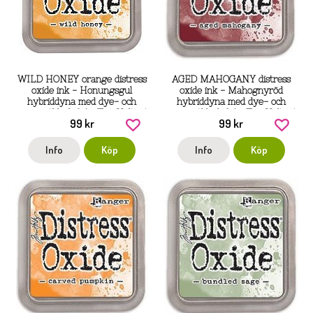
WILD HONEY orange distress
AGED MAHOGANY distress
oxide ink - Honungsgul
oxide ink - Mahognyröd
hybriddyna med dye- och
hybriddyna med dye- och
pigmentbläck från Tim Holtz /
pigmentbläck från Tim Holtz /
99 kr
99 kr
Ranger ink
Ranger ink
Info
Köp
Info
Köp