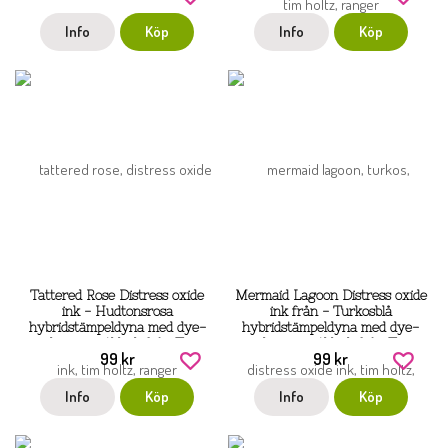
Info
Köp
Info
Köp
Tattered Rose Distress oxide
Mermaid Lagoon Distress oxide
ink - Hudtonsrosa
ink från - Turkosblå
hybridstämpeldyna med dye-
hybridstämpeldyna med dye-
och pigmentbläck från Tim
och pigmentbläck från Tim
99 kr
99 kr
Holtz / Ranger
Holtz / Ranger
Info
Köp
Info
Köp