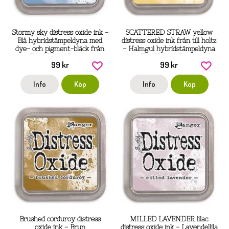
Stormy sky distress oxide ink -
SCATTERED STRAW yellow
Blå hybridstämpeldyna med
distress oxide ink från till holtz
dye- och pigment-bläck från
- Halmgul hybridstämpeldyna
Tim Holtz / Ranger
från Tim Holtz / Ranger ink
99 kr
99 kr
Info
Köp
Info
Köp
Brushed corduroy distress
MILLED LAVENDER lilac
oxide ink - Brun
distress oxide ink - Lavendellila