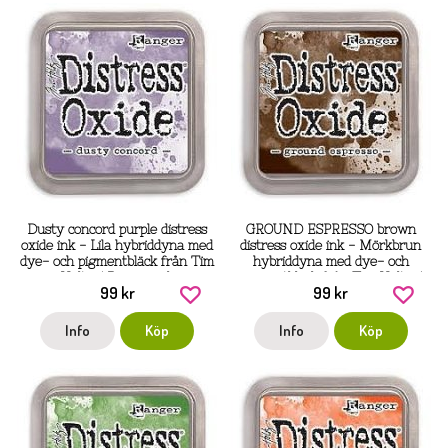
Dusty concord purple distress
GROUND ESPRESSO brown
oxide ink - Lila hybriddyna med
distress oxide ink - Mörkbrun
dye- och pigmentbläck från Tim
hybriddyna med dye- och
Holtz / Ranger ink
pigmentbläck från Tim Holtz /
99 kr
99 kr
Ranger ink
Info
Köp
Info
Köp