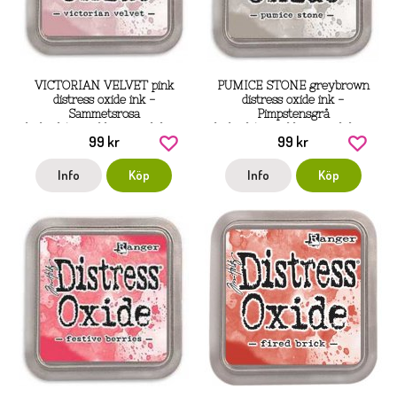
VICTORIAN VELVET pink
PUMICE STONE greybrown
distress oxide ink -
distress oxide ink -
Sammetsrosa
Pimpstensgrå
hybridstämpeldyna med dye-
hybridstämpeldyna med dye-
99 kr
99 kr
och pigmentbläck från Tim
och pigmentbläck från Tim
Holtz / Ranger
Holtz / Ranger
Info
Köp
Info
Köp