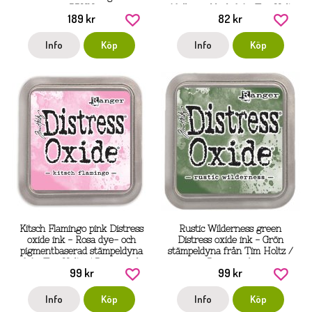
BRUN
påfyllningsbläck från Tim Holtz
189 kr
82 kr
Ranger ink
Info
Köp
Info
Köp
Kitsch Flamingo pink Distress
Rustic Wilderness green
oxide ink - Rosa dye- och
Distress oxide ink - Grön
pigmentbaserad stämpeldyna
stämpeldyna från Tim Holtz /
från Tim Holtz / Ranger ink
Ranger ink
99 kr
99 kr
Info
Köp
Info
Köp