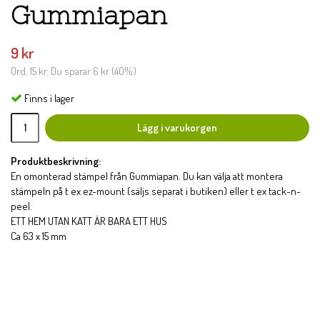
Gummiapan
9 kr
Ord.
15 kr
. Du sparar
6 kr
(
40
%)
Finns i lager
Lägg i varukorgen
Produktbeskrivning:
En omonterad stämpel från Gummiapan. Du kan välja att montera
stämpeln på t ex ez-mount (säljs separat i butiken) eller t ex tack-n-
peel.
ETT HEM UTAN KATT ÄR BARA ETT HUS
Ca 63 x 15 mm