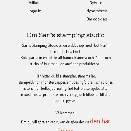
Villkor
Nyheter
Logga in
Nyhetsbrev
Om cookies
Om Sari's stamping studio
Sari's Stamping Studio är en webbshop med "butiken" i
hemmet i Lilla Edet.
Boka gärna in en tid för att känna, klämma och få tips och
tricks på hur man kan använda produkterna.
Här hittar du bl a stämplar, stansmallar,
stämpeldynor, mönsterpapper, embossingfoldrar, schabloner,
material för bullet journaling, hot foil-plattor, geléplattor,
mixed media-produkter och verktyg och tillbehör till ditt
papperspyssel.
Välkommen!
den här
Om du vill göra en retur, kan du göra det via
länken