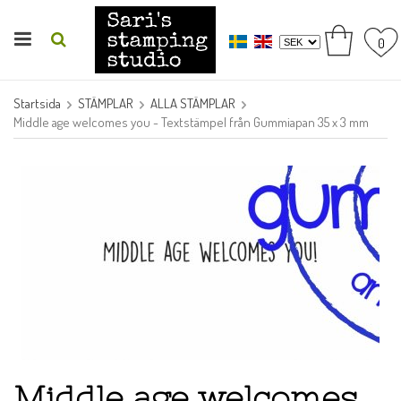
0
Startsida
STÄMPLAR
ALLA STÄMPLAR
Middle age welcomes you - Textstämpel från Gummiapan 35 x 3 mm
Middle age welcomes