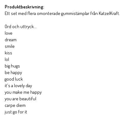
Produktbeskrivning:
Ett set med flera omonterade gummistämplar från KatzelKraft.
Ord och uttryck...
love
dream
smile
kiss
lol
big hugs
be happy
good luck
it's a lovely day
you make me happy
you are beautiful
carpe diem
just go for it