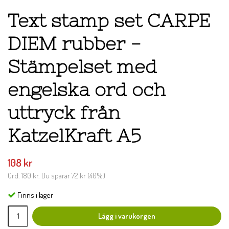
Text stamp set CARPE
DIEM rubber -
Stämpelset med
engelska ord och
uttryck från
KatzelKraft A5
108 kr
Ord.
180 kr
. Du sparar
72 kr
(
40
%)
Finns i lager
Lägg i varukorgen