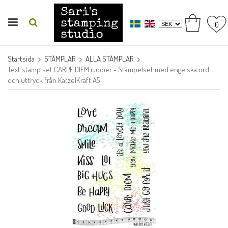
0
Startsida
STÄMPLAR
ALLA STÄMPLAR
Text stamp set CARPE DIEM rubber - Stämpelset med engelska ord
och uttryck från KatzelKraft A5