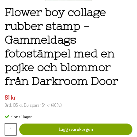
Flower boy collage
rubber stamp -
Gammeldags
fotostämpel med en
pojke och blommor
från Darkroom Door
81 kr
Ord.
135 kr
. Du sparar
54 kr
(
40
%)
Finns i lager
Lägg i varukorgen