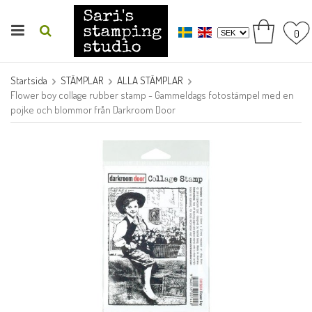
0
Startsida
STÄMPLAR
ALLA STÄMPLAR
Flower boy collage rubber stamp - Gammeldags fotostämpel med en
pojke och blommor från Darkroom Door