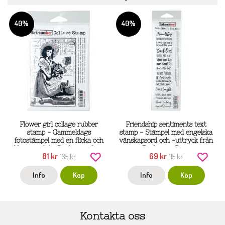
40%
40%
Flower girl collage rubber
Friendship sentiments text
stamp - Gammeldags
stamp - Stämpel med engelska
fotostämpel med en flicka och
vänskapsord och -uttryck från
blommor från Darkroom door
Darkroom Door
81 kr
69 kr
135 kr
115 kr
Info
Köp
Info
Köp
Kontakta oss