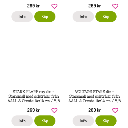
storlekar... 9,9 cm x 7,1 cm till
269 kr
269 kr
den minsta på 1,9
Info
Köp
Info
Köp
STARK FLARE ray die -
VOLTAGE STARS die -
Stansmall med solstrålar från
Stansmall med solstrålar från
AALL & Create 14x14 cm / 5,5
AALL & Create 14x14 cm / 5,5
x 5,5 tum
x 5,5 tum
269 kr
269 kr
Info
Köp
Info
Köp