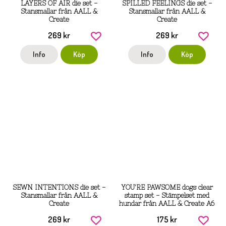
LAYERS OF AIR die set -
SPILLED FEELINGS die set -
Stansmallar från AALL &
Stansmallar från AALL &
Create
Create
269 kr
269 kr
Info
Köp
Info
Köp
SEWN INTENTIONS die set -
YOU'RE PAWSOME dogs clear
Stansmallar från AALL &
stamp set - Stämpelset med
Create
hundar från AALL & Create A6
269 kr
175 kr