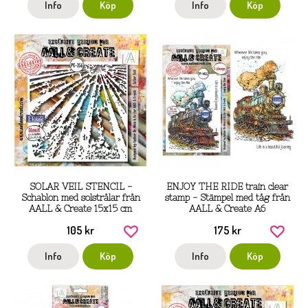
Info
Köp
Info
Köp
SOLAR VEIL STENCIL -
ENJOY THE RIDE train clear
Schablon med solstrålar från
stamp - Stämpel med tåg från
AALL & Create 15x15 cm
AALL & Create A6
105 kr
175 kr
Info
Köp
Info
Köp