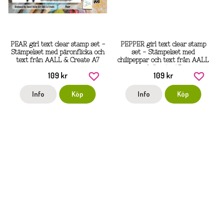
PEAR girl text clear stamp set -
PEPPER girl text clear stamp
Stämpelset med päronflicka och
set - Stämpelset med
text från AALL & Create A7
chilipeppar och text från AALL
& Create A7
109 kr
109 kr
Info
Köp
Info
Köp