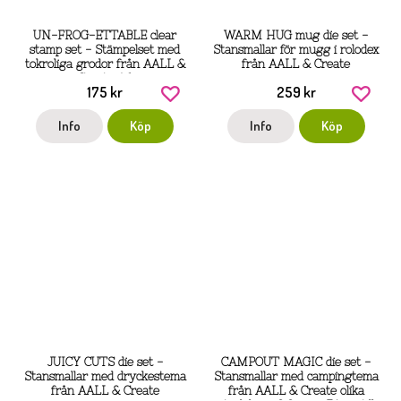
UN-FROG-ETTABLE clear
WARM HUG mug die set -
stamp set - Stämpelset med
Stansmallar för mugg i rolodex
tokroliga grodor från AALL &
från AALL & Create
Create A6
175 kr
259 kr
Info
Köp
Info
Köp
JUICY CUTS die set -
CAMPOUT MAGIC die set -
Stansmallar med dryckestema
Stansmallar med campingtema
från AALL & Create
från AALL & Create olika