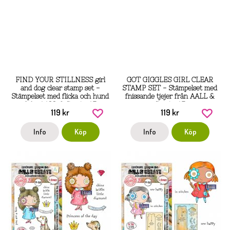
FIND YOUR STILLNESS girl
GOT GIGGLES GIRL CLEAR
and dog clear stamp set -
STAMP SET - Stämpelset med
Stämpelset med flicka och hund
fnissande tjejer från AALL &
från AALL & Create A7
Create A7
119 kr
119 kr
Info
Köp
Info
Köp