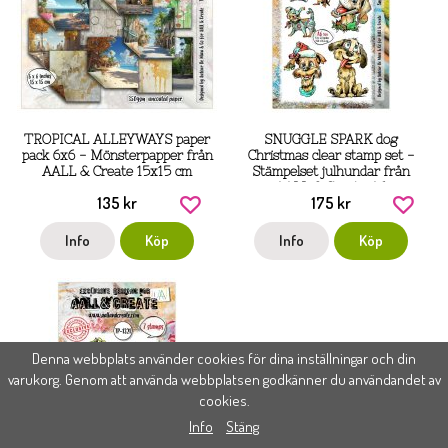
TROPICAL ALLEYWAYS paper
SNUGGLE SPARK dog
pack 6x6 - Mönsterpapper från
Christmas clear stamp set -
AALL & Create 15x15 cm
Stämpelset julhundar från
AALL & Create A6
135 kr
175 kr
Info
Köp
Info
Köp
Denna webbplats använder cookies för dina inställningar och din
varukorg. Genom att använda webbplatsen godkänner du användandet av
cookies.
Info
Stäng