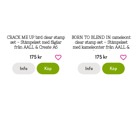
CRACK ME UP bird clear stamp
BORN TO BLEND IN cameleont
set - Stämpelset med fåglar
clear stamp set - Stämpelset
från AALL & Create A6
med kameleonter från AALL &
Create A6
175 kr
175 kr
Info
Köp
Info
Köp