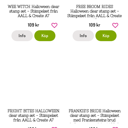
WEE WITCH Halloween clear
FREE BROOM RIDES
stamp set - Stämpelset från
Halloween clear stamp set -
AALL & Create A7
Stämpelset från AALL & Create
A7
109 kr
109 kr
Info
Köp
Info
Köp
FRIGHT BITES HALLOWEEN
FRANKIE'S BRIDE Halloween
clear stamp set - Stämpelset
clear stamp set - Stämpelset
från AALL & Create A7
med Frankensteins brud
halloweentema från AALL &