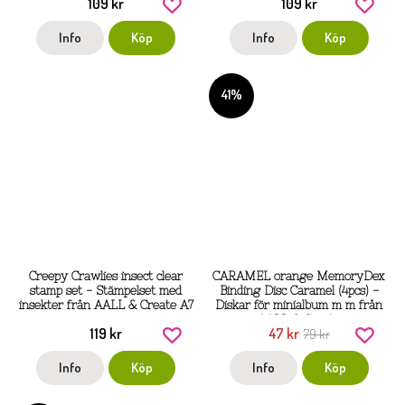
109 kr
109 kr
Create A7
Info
Köp
Info
Köp
41%
Creepy Crawlies insect clear
CARAMEL orange MemoryDex
stamp set - Stämpelset med
Binding Disc Caramel (4pcs) -
insekter från AALL & Create A7
Diskar för minialbum m m från
AALL & Create
119 kr
47 kr
79 kr
Info
Köp
Info
Köp