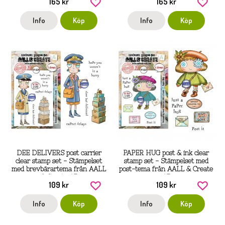
165 kr
165 kr
Info
Köp
Info
Köp
DEE DELIVERS post carrier
PAPER HUG post & ink clear
clear stamp set - Stämpelset
stamp set - Stämpelset med
med brevbärartema från AALL
post-tema från AALL & Create
& Create A7
A7
109 kr
109 kr
Info
Köp
Info
Köp