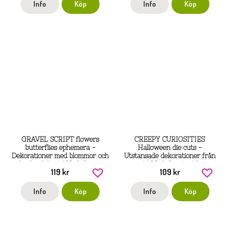
Info
Köp
Info
Köp
GRAVEL SCRIPT flowers
CREEPY CURIOSITIES
butterflies ephemera -
Halloween die cuts -
Dekorationer med blommor och
Utstansade dekorationer från
fjärilar från AALL & Create
AALL & Create A6
119 kr
109 kr
Info
Köp
Info
Köp