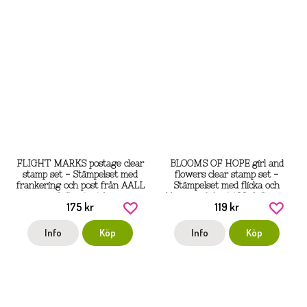
FLIGHT MARKS postage clear
BLOOMS OF HOPE girl and
stamp set - Stämpelset med
flowers clear stamp set -
frankering och post från AALL
Stämpelset med flicka och
& Create A6
blommor från AALL & Create
175 kr
119 kr
A7
Info
Köp
Info
Köp