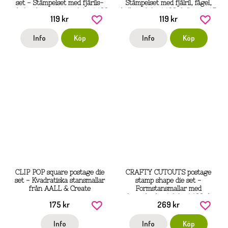
set - Stämpelset med fjärils-
Stämpelset med fjälril, fågel,
och frankeringstema från AALL
kollage från AALL & Create A7
119 kr
119 kr
& Create A7
Info
Köp
Info
Köp
CLIP POP square postage die
CRAFTY CUTOUTS postage
set - Kvadratiska stansmallar
stamp shape die set -
från AALL & Create
Formstansmallar med
frimärkeskant från AALL &
175 kr
269 kr
Create
Info
Info
Köp