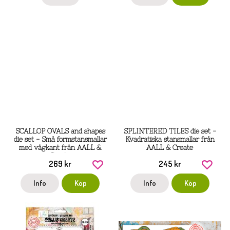
SCALLOP OVALS and shapes
SPLINTERED TILES die set -
die set - Små formstansmallar
Kvadratiska stansmallar från
med vågkant från AALL &
AALL & Create
Create
269 kr
245 kr
Info
Köp
Info
Köp