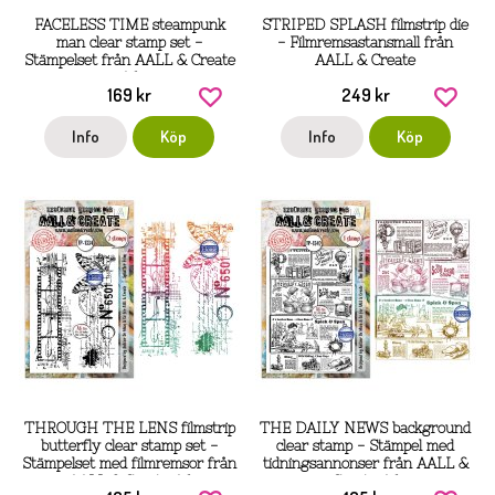
FACELESS TIME steampunk
STRIPED SPLASH filmstrip die
man clear stamp set -
- Filmremsastansmall från
Stämpelset från AALL & Create
AALL & Create
A6
169 kr
249 kr
Info
Köp
Info
Köp
THROUGH THE LENS filmstrip
THE DAILY NEWS background
butterfly clear stamp set -
clear stamp - Stämpel med
Stämpelset med filmremsor från
tidningsannonser från AALL &
AALL & Create A6
Create A6