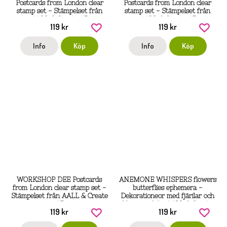
Postcards from London clear
Postcards from London clear
stamp set - Stämpelset från
stamp set - Stämpelset från
AALL & Create A7
AALL & Create A7
119 kr
119 kr
Info
Köp
Info
Köp
WORKSHOP DEE Postcards
ANEMONE WHISPERS flowers
from London clear stamp set -
butterflies ephemera -
Stämpelset från AALL & Create
Dekorationeor med fjärilar och
A7
blommor från AALL & Create
119 kr
119 kr