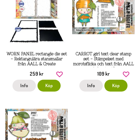
WORN PANEL rectangle die set
CARROT girl text clear stamp
- Rektangulära stansmallar
set - Stämpelset med
från AALL & Create
morotsflicka och text från AALL
& Create A7
259 kr
109 kr
Info
Köp
Info
Köp