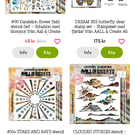
#96 Dandelion flower field
DREAM BIG butterfly clear
stencil 6x6 - Schablon med
stamp set - Stämpelset med
blommor från Aall & Create
fjärilar från AALL & Create A6
15*15 cm Janet Klein
48 kr
175 kr
80 kr
Info
Köp
Info
Köp
#164 STARS AND RAYS stencil
CLOUDED STORIES stencil -