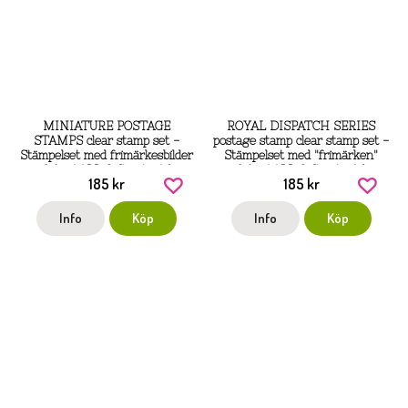
MINIATURE POSTAGE
ROYAL DISPATCH SERIES
STAMPS clear stamp set -
postage stamp clear stamp set -
Stämpelset med frimärkesbilder
Stämpelset med "frimärken"
från AALL & Create A6
från AALL & Create A6
185 kr
185 kr
Info
Köp
Info
Köp