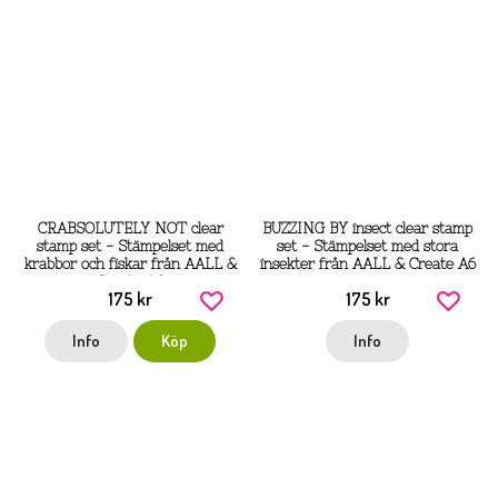
CRABSOLUTELY NOT clear
BUZZING BY insect clear stamp
stamp set - Stämpelset med
set - Stämpelset med stora
krabbor och fiskar från AALL &
insekter från AALL & Create A6
Create A6
175 kr
175 kr
Info
Köp
Info