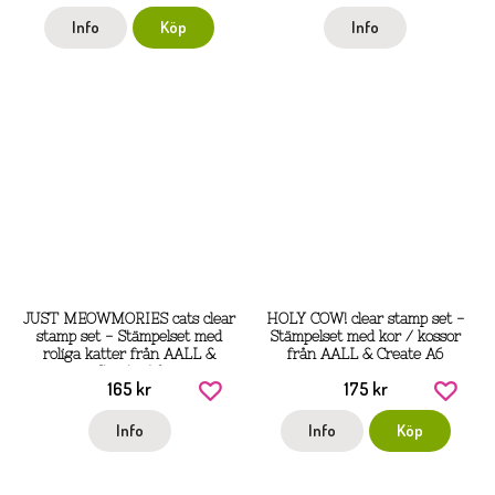
Info
Köp
Info
JUST MEOWMORIES cats clear
HOLY COW! clear stamp set -
stamp set - Stämpelset med
Stämpelset med kor / kossor
roliga katter från AALL &
från AALL & Create A6
Create A6
165 kr
175 kr
Info
Info
Köp