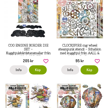
COG ENGINE BORDER DIE
CLOCKSPIRE cog wheel
SET -
steampunk stencil - Schablon
Kugghjulsbårdstansmallar från
med kugghjul från AALL &
AALL & CREATE
Create 15x15 cm
205 kr
95 kr
Info
Köp
Info
Köp