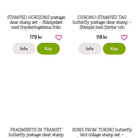
STAMPED HORIZONS postage
CHRONO-STAMPED TAG
clear stamp set - Stämpelset
butterfly postage clear stamp -
med frankeringstema från
Stämpel med fjärilar och
AALL & Create A6
frankering från AALL & Create
179 kr
119 kr
A7
Info
Köp
Info
Köp
FRAGMENTS IN TRANSIT
SONG FROM TORINO butterfly
butterfly postage clear stamp
bird collage stamp set -