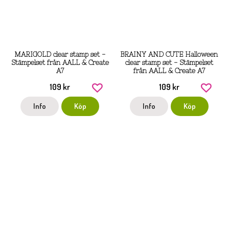
MARIGOLD clear stamp set -
BRAINY AND CUTE Halloween
Stämpelset från AALL & Create
clear stamp set - Stämpelset
A7
från AALL & Create A7
109 kr
109 kr
Info
Köp
Info
Köp