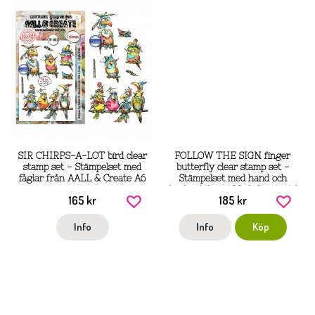
SIR CHIRPS-A-LOT bird clear
FOLLOW THE SIGN finger
stamp set - Stämpelset med
butterfly clear stamp set -
fåglar från AALL & Create A6
Stämpelset med hand och
fjärilar från AALL & Create A6
165 kr
185 kr
Info
Info
Köp