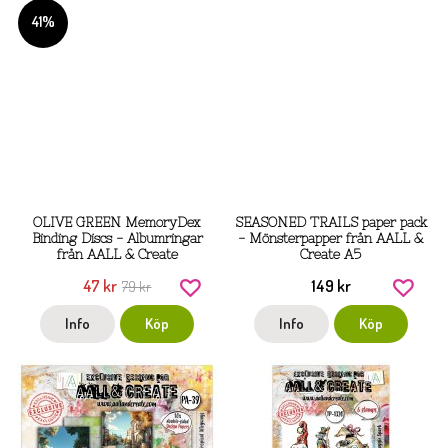
41%
OLIVE GREEN MemoryDex
SEASONED TRAILS paper pack
Binding Discs - Albumringar
- Mönsterpapper från AALL &
från AALL & Create
Create A5
47 kr
149 kr
79 kr
Info
Köp
Info
Köp