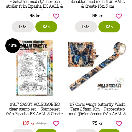
- Schablon med stjärnor och
Schablon med moln från AALL
strålar från Bipasha BK AALL &
& Create 15x15 cm
Create 15x15 cm
95 kr
99 kr
Info
Köp
Info
Köp
40%
#837 SASSY ACCESSORIES
117 Coral wings butterfly Washi
clear stamp set - Stämpelset
Tape 25mm 10m - Papperstejp
från Bipasha BK AALL & Create
med fjärilsmönster från AALL &
A5
Create
137 kr
75 kr
229 kr