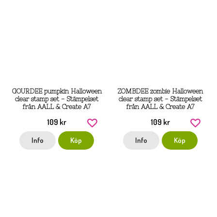
GOURDEE pumpkin Halloween
ZOMBDEE zombie Halloween
clear stamp set - Stämpelset
clear stamp set - Stämpelset
från AALL & Create A7
från AALL & Create A7
109 kr
109 kr
Info
Köp
Info
Köp