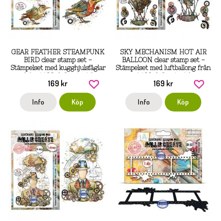
GEAR FEATHER STEAMPUNK
SKY MECHANISM HOT AIR
BIRD clear stamp set -
BALLOON clear stamp set -
Stämpelset med kugghjulsfåglar
Stämpelset med luftballong från
från AALL & Create A6
AALL & Create A6
169 kr
169 kr
Info
Köp
Info
Köp