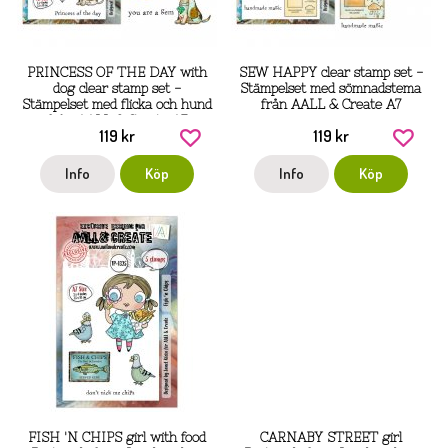
PRINCESS OF THE DAY with
SEW HAPPY clear stamp set -
dog clear stamp set -
Stämpelset med sömnadstema
Stämpelset med flicka och hund
från AALL & Create A7
från AALL & Create A7
119 kr
119 kr
Info
Köp
Info
Köp
FISH 'N CHIPS girl with food
CARNABY STREET girl