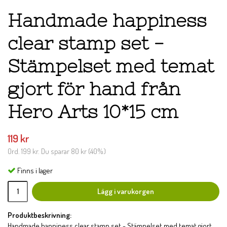
Handmade happiness
clear stamp set -
Stämpelset med temat
gjort för hand från
Hero Arts 10*15 cm
119 kr
Ord.
199 kr
. Du sparar
80 kr
(
40
%)
Finns i lager
Lägg i varukorgen
Produktbeskrivning:
Handmade happiness clear stamp set - Stämpelset med temat gjort