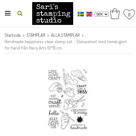
0
Startsida
STÄMPLAR
ALLA STÄMPLAR
Handmade happiness clear stamp set - Stämpelset med temat gjort
för hand från Hero Arts 10*15 cm