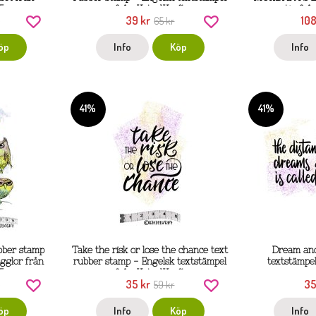
5
från KatzelKraft
motiv frå
39 kr
108
r
65 kr
öp
Info
Köp
Info
41%
41%
ubber stamp
Take the risk or lose the chance text
Dream and
gglor från
rubber stamp - Engelsk textstämpel
textstämpel
5
från KatzelKraft
35 kr
35
r
59 kr
öp
Info
Köp
Info