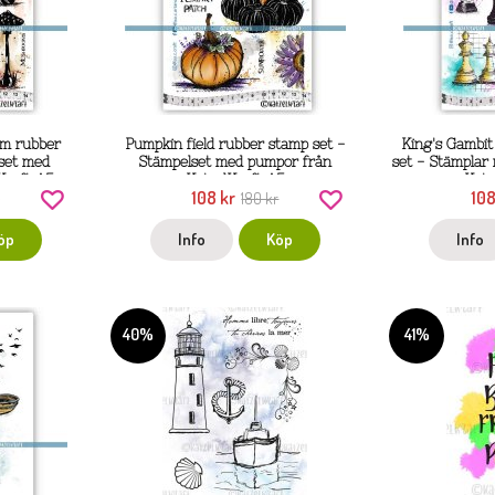
m rubber
Pumpkin field rubber stamp set -
King's Gambit
set med
Stämpelset med pumpor från
set - Stämplar
Kraft A5
KatzelKraft A5
Katz
108 kr
108
r
180 kr
öp
Info
Köp
Info
40%
41%