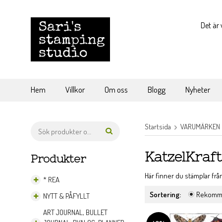
Det är 
Hem
Villkor
Om oss
Blogg
Nyheter
Startsida
VARUMÄRKEN
KatzelKraft
Produkter
Här finner du stämplar frå
* REA
Sortering:
Rekomm
NYTT & PÅFYLLT
ART JOURNAL, BULLET