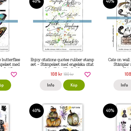
40%
40%
 butterflies
Enjoy citations quotes rubber stamp
Cats on wall
mpelset med
set - Stämpelset med engelska citat
Stämplar 
Kraft A5
från KatzelKraft A5
Katz
108 kr
108
r
180 kr
öp
Info
Köp
Info
40%
40%