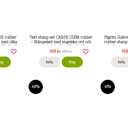
) rubber
Text stamp set CARPE DIEM rubber
Pilgrim Hallo
 med olika
- Stämpelset med engelska ord och
rubber stamp
elKraft A5
uttryck från KatzelKraft A5
halloween-
108 kr
108
r
180 kr
Katz
öp
Info
Köp
Info
40%
41%