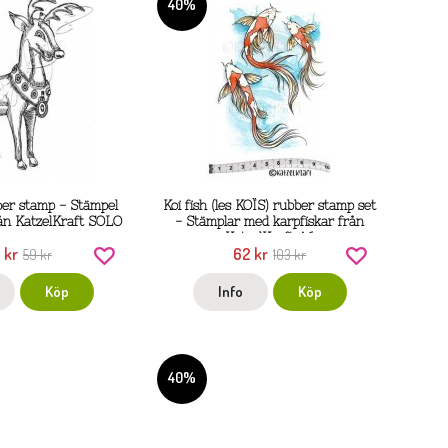
40%
ber stamp - Stämpel
Koi fish (les KOÏS) rubber stamp set
ån KatzelKraft SOLO
- Stämplar med karpfiskar från
KatzelKraft A6
 kr
62 kr
59 kr
103 kr
Köp
Info
Köp
40%