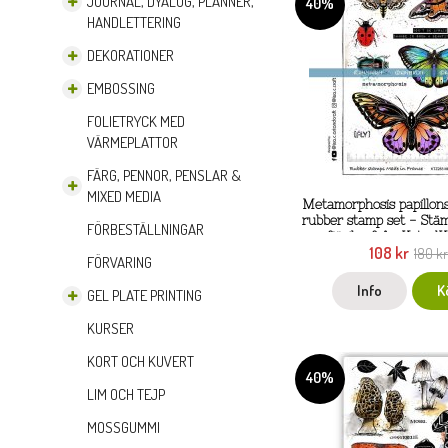
JOURNAL, DYALOG, PLANNER,
40%
HANDLETTERING
DEKORATIONER
EMBOSSING
FOLIETRYCK MED
VÄRMEPLATTOR
FÄRG, PENNOR, PENSLAR &
MIXED MEDIA
Metamorphosis papillons
rubber stamp set - Stä
FÖRBESTÄLLNINGAR
fjärilar från Katzel
108 kr
180 k
FÖRVARING
Info
K
GEL PLATE PRINTING
KURSER
KORT OCH KUVERT
40%
LIM OCH TEJP
MOSSGUMMI