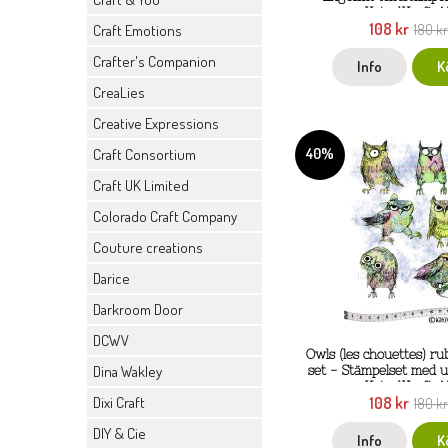
KatzelKraft A
108 kr
Craft Emotions
180 k
Crafter's Companion
Info
K
CreaLies
Creative Expressions
40%
Craft Consortium
Craft UK Limited
Colorado Craft Company
Couture creations
Darice
Darkroom Door
DCWV
Owls (les chouettes) r
Dina Wakley
set - Stämpelset med u
KatzelKraft A
108 kr
Dixi Craft
180 k
DIY & Cie
Info
K