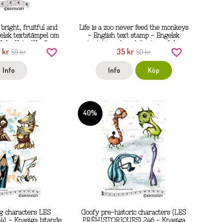
bright, fruitful and
Life is a zoo never feed the monkeys
gelsk textstämpel om
- English text stamp - Engelsk
från KatzelKraft
textstämpel med djurtema från
 kr
35 kr
59 kr
KatzelKraft
59 kr
Info
Info
Köp
40%
ng characters LES
Goofy pre-historic characters (LES
 - Knasiga bitande
PRÉHISTORIQUES) 246 - Knasiga