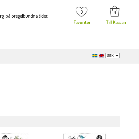
0
0
org, på oregelbundna tider.
Favoriter
Till Kassan