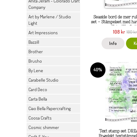
Anita Jeram - Colorado Craft
Company
Art by Marlene / Studio
Seaside bord de mer ru
set - Stämpelset med ha
Light
KatzelKraft A
108 kr
180 k
Art Impressions
Bazzill
Info
K
Brother
Brusho
40%
By Lene
Carabelle Studio
Card Deco
Carta Bella
Ciao Bella Papercrafting
Coosa Crafts
Cosmic shimmer
Text stamp set DR
Engelskt textstämpel
Craft & You