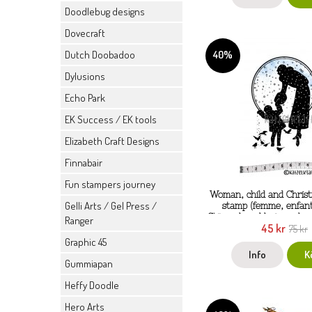
Doodlebug designs
Dovecraft
40%
Dutch Doobadoo
Dylusions
Echo Park
EK Success / EK tools
Elizabeth Craft Designs
Finnabair
Fun stampers journey
Woman, child and Chris
Gelli Arts / Gel Press /
stamp (femme, enfant
Stämpel med kvinna, bar
Ranger
45 kr
från KatzelKraft
75 kr
Graphic 45
Info
K
Gummiapan
Heffy Doodle
Hero Arts