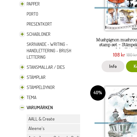
PAPPER
PORTO
PRESENTKORT
SCHABLONER
Mushpignon mushroo
SKRIVANDE - WRITING -
stamp set - Stämpel
svampar från Katzel
HANDLETTERING - BRUSH
108 kr
180 k
LETTERING
Info
K
STANSMALLAR / DIES
STÄMPLAR
STÄMPELDYNOR
40%
TEMA
VARUMÄRKEN
AALL & Create
Aleene's