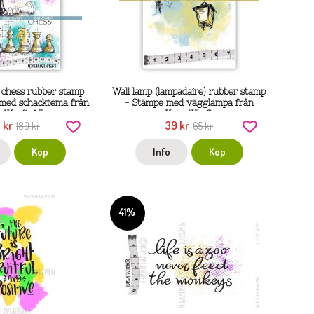
 chess rubber stamp
Wall lamp (lampadaire) rubber stamp
 med schacktema från
- Stämpe med vägglampa från
elKraft A5
KatzelKraft
 kr
39 kr
180 kr
65 kr
Köp
Info
Köp
41%