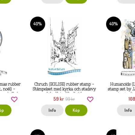
40%
40%
tmas rubber
Chruch (EGLISE) rubber stamp -
Humanoids 
, noël) -
Stämpelset med kyrka och stadsvy
stamp set by 
n och fåglar
från KatzelKraft A6
utomjordin
59 kr
108
 SOLO
99 kr
Katz
öp
Info
Köp
Info