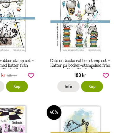
 rubber stamp set -
Cats on books rubber stamp set -
med katter från
Katter på böcker-stämpelset från
elKraft A5
KatzelKraft A5
 kr
180 kr
180 kr
Köp
Info
Köp
40%