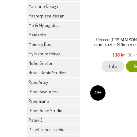
Marianne Design
Masterpiece design
Me & My big ideas
Memento
Houses (LES MAISONS
Memory Box
stamp set - Stämpelset
husstämplar från Katz
My favorite things
108 kr
180 k
Nellie Snellen
Info
K
Nuvo - Tonic Studios
PaperArtsy
Paper favourites
41%
Papermania
Paper Rose Studio
Piatek13
Picket fence studios