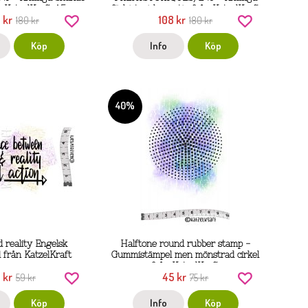
n KatzelKraft A5
förhistoriska motiv från KatzelKraft
 kr
108 kr
180 kr
A5
180 kr
Köp
Info
Köp
40%
 reality Engelsk
Halftone round rubber stamp -
 från KatzelKraft
Gummistämpel men mönstrad cirkel
från KatzelKraft
 kr
45 kr
59 kr
75 kr
Köp
Info
Köp