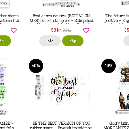
bber stamp
Boat at sea nautical (BATEAU EN
The future is 
vstema från
MER) rubber stamp set - Stämpelset
positive - En
5
med havstema från KatzelKraft A6
framtiden 
59 kr
35
r
99 kr
öp
Info
Köp
40%
40%
EAMER -
BE THE BEST VERSION OF YOU
Goofy biti
set från
rubber stamp - Engelsk textstämpel
MORDANTS 241