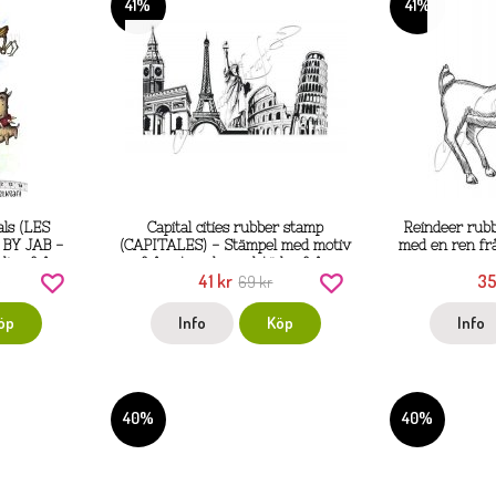
41%
41%
ls (LES
Capital cities rubber stamp
Reindeer rub
 BY JAB -
(CAPITALES) - Stämpel med motiv
med en ren fr
djur från
från stora huvudstäder från
41 kr
35
5
r
KatzelKraft SOLO
69 kr
öp
Info
Köp
Info
40%
40%