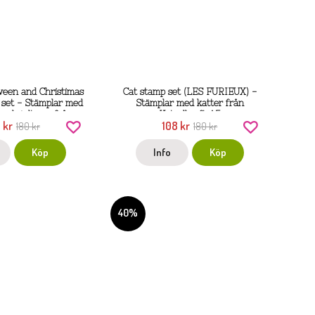
ween and Christimas
Cat stamp set (LES FURIEUX) -
 set - Stämplar med
Stämplar med katter från
 och jultema från
Katzelkraft A5
 kr
108 kr
elKraft A5
180 kr
180 kr
Köp
Info
Köp
40%