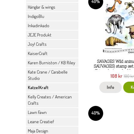
40%
Hänglar & wings
IndigoBlu
Inkadinkado
JEJE Produkt
Joy! Crafts
KaiserCraft
SAVAGES Wild anima
Karen Burniston / KB Riley
SAUVAGES) stamp set
Stämpelset med vilda 
Kate Crane / Carabelle
108 kr
KatzelKraft A
180 k
Studio
Info
K
KatzelKraft
Kelly Creates / American
Crafts
Lawn Fawn
40%
Leane Creatief
Maja Design