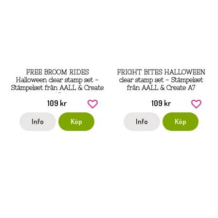
FREE BROOM RIDES
FRIGHT BITES HALLOWEEN
Halloween clear stamp set -
clear stamp set - Stämpelset
Stämpelset från AALL & Create
från AALL & Create A7
A7
109 kr
109 kr
Info
Köp
Info
Köp