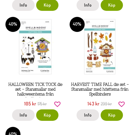
Info
Köp
Info
Köp
40%
40%
HALLOWEEN TICK TOCK die
HARVEST TIME FALL die set -
set - Stansmallar med
Stansmallar med hösttema från
halloweentema från
Spellbinders
Spellbinders
105 kr
143 kr
175 kr
239 kr
Info
Köp
Info
Köp
40%