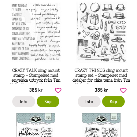
CRAZY TALK cling mount
CRAZY THINGS cling mount
stamp - Stämpelset med
stamp set - Stämpelset med
engelska uttryck från Tim
detaljer för olika tema från Tim
Holtz Stamper's Anonymous
Holtz Stamper's Anonymous
385 kr
385 kr
Info
Köp
Info
Köp