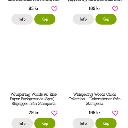
20x20 cm
Stamperia
95 kr
109 kr
Info
Köp
Info
Köp
Whispering Woods A6 Rice
Whispering Woods Cards
Paper Backgrounds (8pcs) -
Collection - Dekorationer från
Rispapper från Stamperia
Stamperia
79 kr
105 kr
Info
Köp
Info
Köp