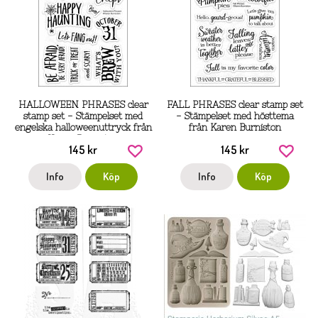
HALLOWEEN PHRASES clear
FALL PHRASES clear stamp set
stamp set - Stämpelset med
- Stämpelset med hösttema
engelska halloweenuttryck från
från Karen Burniston
Karen Burniston
145 kr
145 kr
Info
Köp
Info
Köp