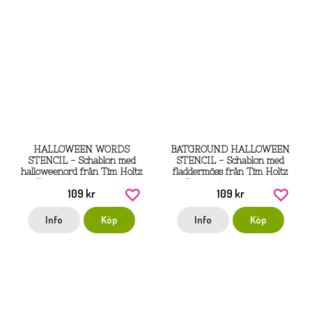
HALLOWEEN WORDS
BATGROUND HALLOWEEN
STENCIL - Schablon med
STENCIL - Schablon med
halloweenord från Tim Holtz
fladdermöss från Tim Holtz
Stamper's anonymous
Stamper's anonymous
109 kr
109 kr
Info
Köp
Info
Köp