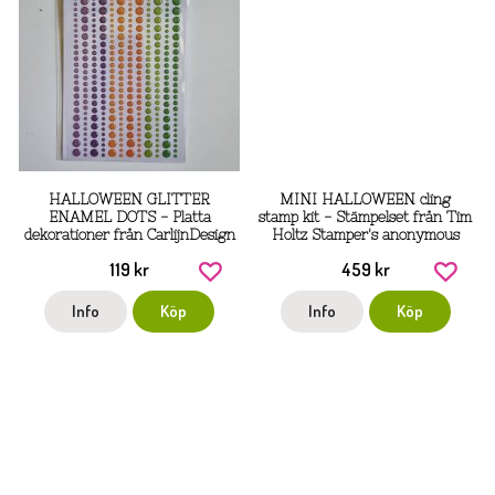
HALLOWEEN GLITTER
MINI HALLOWEEN cling
ENAMEL DOTS - Platta
stamp kit - Stämpelset från Tim
dekorationer från CarlijnDesign
Holtz Stamper's anonymous
119 kr
459 kr
Info
Köp
Info
Köp