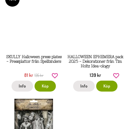
SKULLY Halloween press plates
HALLOWEEN EPHEMERA pack
- Pressplattor från Spellbinders
2025 - Dekorationer från Tim
Holtz Idea-ology
81 kr
139 kr
135 kr
Info
Köp
Info
Köp