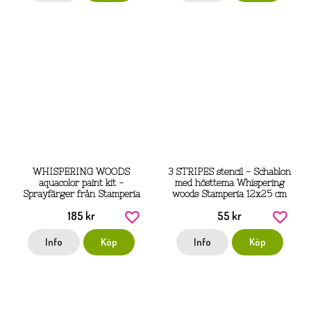
WHISPERING WOODS
3 STRIPES stencil - Schablon
aquacolor paint kit -
med hösttema Whispering
Sprayfärger från Stamperia
woods Stamperia 12x25 cm
185 kr
55 kr
Info
Köp
Info
Köp