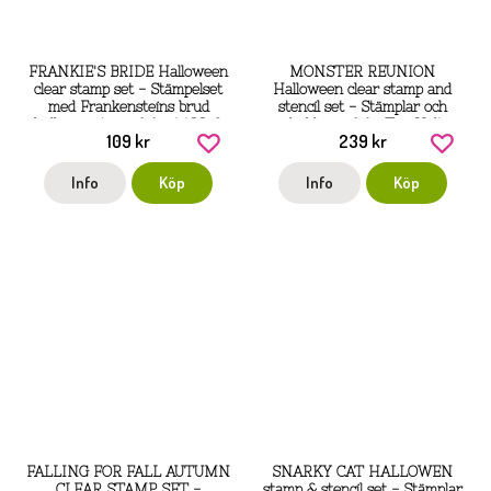
FRANKIE'S BRIDE Halloween
MONSTER REUNION
clear stamp set - Stämpelset
Halloween clear stamp and
med Frankensteins brud
stencil set - Stämplar och
halloweentema från AALL &
schabloner från Tim Holtz
109 kr
239 kr
Create A7
Stamper's Anonymous
Info
Köp
Info
Köp
FALLING FOR FALL AUTUMN
SNARKY CAT HALLOWEN
CLEAR STAMP SET -
stamp & stencil set - Stämplar