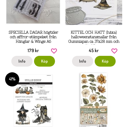
SPECIELLA DAGAR högtider
KITTEL OCH HATT (häxa)
och siffror-stämpelset från
halloweenstansmallar från
Hänglar & Wings A6
Gummiapan ca 37x28 mm och
31x25 mm
179 kr
45 kr
Info
Köp
Info
Köp
41%