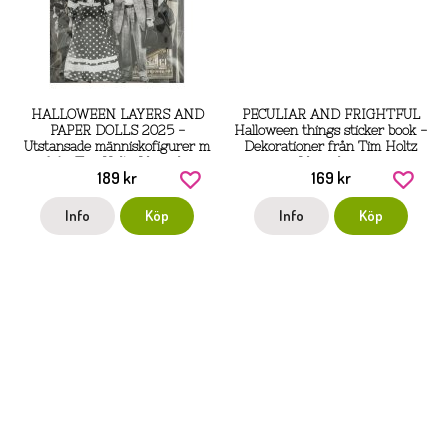
HALLOWEEN LAYERS AND
PECULIAR AND FRIGHTFUL
PAPER DOLLS 2025 -
Halloween things sticker book -
Utstansade människofigurer m
Dekorationer från Tim Holtz
m från Tim Holtz Idea-ology
Idea-ology
189 kr
169 kr
Info
Köp
Info
Köp