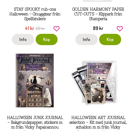
STAY SPOOKY rub-ons
GOLDEN HARMONY PAPER
Halloween - Gnuggisar från
CUT-OUTS - Klippark från
Spellbinders
Stamperia
41 kr
89 kr
69 kr
Info
Köp
Info
Köp
HALLOWEEN JUNK JOURNAL
HALLOWEEN ART JOURNAL
- Bakgrundspapper, stickers m
selection - Kit med junk journal,
m från Vicky Papaioannou
schablon m m från Vicky
Stamperia A4
Papaioannou Stamperia