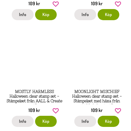
109 kr
109 kr
Info
Köp
Info
Köp
MOSTLY HARMLESS
MOONLIGHT MISCHIEF
Halloween clear stamp set -
Halloween clear stamp set -
Stämpelset från AALL & Create
Stämpelset med häxa från
A7
AALL & Create A7
109 kr
109 kr
Info
Köp
Info
Köp