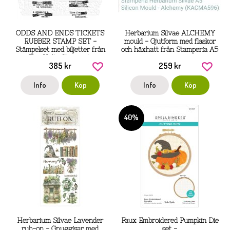
ODDS AND ENDS TICKETS
Herbarium Silvae ALCHEMY
RUBBER STAMP SET -
mould - Gjutform med flaskor
Stämpelset med biljetter från
och häxhatt från Stamperia A5
Tim Holtz Stamper's
385 kr
259 kr
anonymous
Info
Köp
Info
Köp
40%
Herbarium Silvae Lavender
Faux Embroidered Pumpkin Die
rub-on - Gnuggisar med
set -