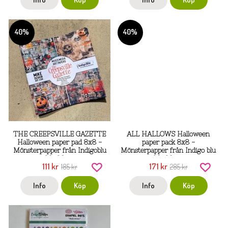
40%
40%
THE CREEPSVILLE GAZETTE
ALL HALLOWS Halloween
Halloween paper pad 8x8 -
paper pack 8x8 -
Mönsterpapper från Indigoblu
Mönsterpapper från Indigo blu
20x20 cm
20x20 cm
111 kr
171 kr
185 kr
285 kr
Info
Köp
Info
Köp