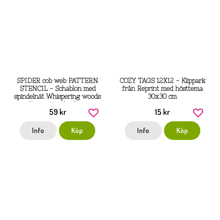
SPIDER cob web PATTERN
COZY TAGS 12X12 - Klippark
STENCIL - Schablon med
från Reprint med hösttema
spindelnät Whispering woods
30x30 cm
Stamperia 18x18 cm
59 kr
15 kr
Info
Köp
Info
Köp