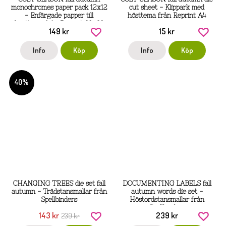
monochromes paper pack 12x12
cut sheet - Klippark med
- Enfärgade papper till
hösttema från Reprint A4
hösttema från Reprint 30x30
149 kr
15 kr
cm
Info
Köp
Info
Köp
40%
CHANGING TREES die set fall
DOCUMENTING LABELS fall
autumn - Trädstansmallar från
autumn words die set -
Spellbinders
Höstordstansmallar från
Spellbinders
143 kr
239 kr
239 kr