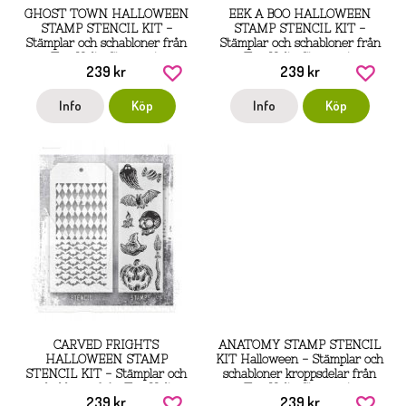
GHOST TOWN HALLOWEEN
EEK A BOO HALLOWEEN
STAMP STENCIL KIT -
STAMP STENCIL KIT -
Stämplar och schabloner från
Stämplar och schabloner från
Tim Holtz Stamper's
Tim Holtz Stamper's
239 kr
239 kr
anonymous
anonymous
Info
Köp
Info
Köp
CARVED FRIGHTS
ANATOMY STAMP STENCIL
HALLOWEEN STAMP
KIT Halloween - Stämplar och
STENCIL KIT - Stämplar och
schabloner kroppsdelar från
schabloner från Tim Holtz
Tim Holtz Stamper's
239 kr
239 kr
Stamper's anonymous
anonymous