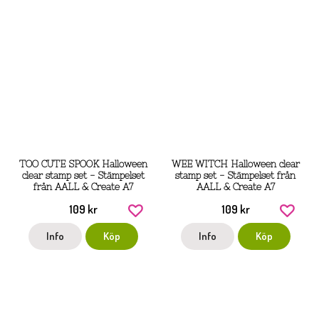
TOO CUTE SPOOK Halloween
WEE WITCH Halloween clear
clear stamp set - Stämpelset
stamp set - Stämpelset från
från AALL & Create A7
AALL & Create A7
109 kr
109 kr
Info
Köp
Info
Köp