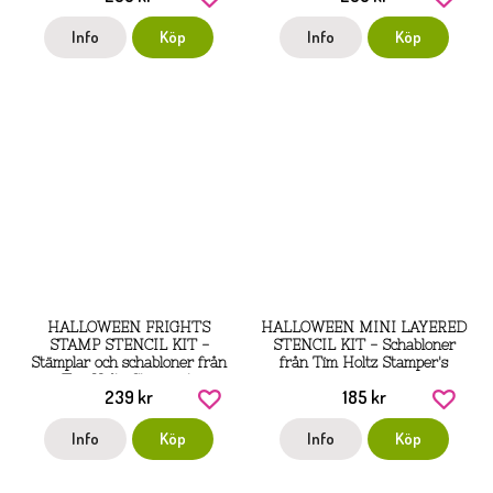
Info
Köp
Info
Köp
HALLOWEEN FRIGHTS
HALLOWEEN MINI LAYERED
STAMP STENCIL KIT -
STENCIL KIT - Schabloner
Stämplar och schabloner från
från Tim Holtz Stamper's
Tim Holtz Stamper's
anonymous
239 kr
185 kr
anonymous
Info
Köp
Info
Köp