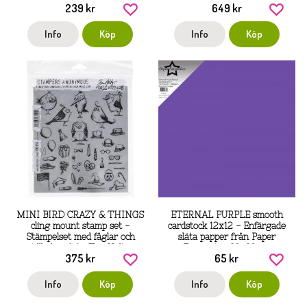
239 kr
649 kr
Info
Köp
Info
Köp
MINI BIRD CRAZY & THINGS
ETERNAL PURPLE smooth
cling mount stamp set -
cardstock 12x12 - Enfärgade
Stämpelset med fåglar och
släta papper från Paper
tillbehör från Tim Holtz
Favourites 30x30 cm
375 kr
65 kr
Stamper's anonymous
Info
Köp
Info
Köp