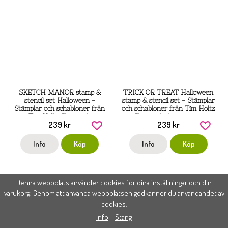
SKETCH MANOR stamp &
TRICK OR TREAT Halloween
stencil set Halloween -
stamp & stencil set - Stämplar
Stämplar och schabloner från
och schabloner från Tim Holtz
Tim Holtz Stamper's
Stamper's Anonymous
239 kr
239 kr
Anonymous
Info
Köp
Info
Köp
Denna webbplats använder cookies för dina inställningar och din
varukorg. Genom att använda webbplatsen godkänner du användandet av
cookies.
Info
Stäng