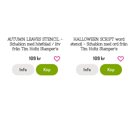
AUTUMN LEAVES STENCIL -
HALLOWEEN SCRIPT word
Schablon med höstblad / löv
stencil - Schablon med ord från
från Tim Holtz Stamper's
Tim Holtz Stamper's
Anonymous
anonymous
109 kr
109 kr
Info
Köp
Info
Köp