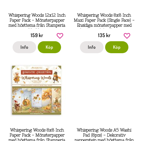
Whispering Woods 12x12 Inch
Whispering Woods 8x8 Inch
Paper Pack - Mönsterpapper
Maxi Paper Pack (Single Face) -
med hösttema från Stamperia
Ensidiga mönsterpapper med
30x30 cm
hösttema från Stamperia
159 kr
135 kr
20x20 cm
Info
Köp
Info
Köp
Whispering Woods 8x8 Inch
Whispering Woods A5 Washi
Paper Pack - Mönsterpapper
Pad (8pcs) - Dekorativ
med hösttema från Stamperia
papperstejp med hösttema från