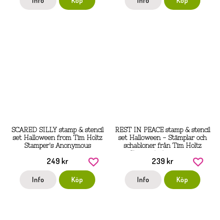
Info
Köp
Info
Köp
SCARED SILLY stamp & stencil
REST IN PEACE stamp & stencil
set Halloween from Tim Holtz
set Halloween - Stämplar och
Stamper's Anonymous
schabloner från Tim Holtz
Stamper's Anonymous
249 kr
239 kr
Info
Köp
Info
Köp