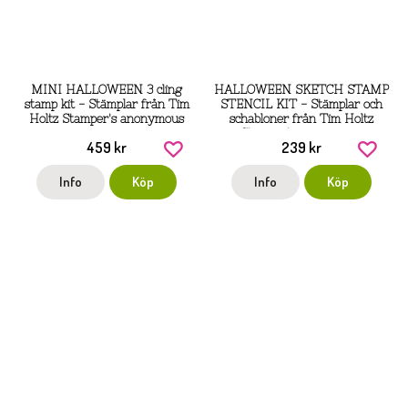
MINI HALLOWEEN 3 cling
HALLOWEEN SKETCH STAMP
stamp kit - Stämplar från Tim
STENCIL KIT - Stämplar och
Holtz Stamper's anonymous
schabloner från Tim Holtz
Stamper's anonymous
459 kr
239 kr
Info
Köp
Info
Köp