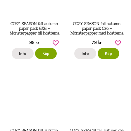
COZY SEASON fall autumn
COZY SEASON fall autumn
paper pack 8X8 -
paper pack 6x6 -
Mönsterpapper till hösttema
Mönsterpapper med hösttema
från Reprint 20X20 cm
från Reprint 15x15 cm
99 kr
79 kr
Info
Köp
Info
Köp
COZY SEASON fall autumn
COZY SEASON fall autumn die