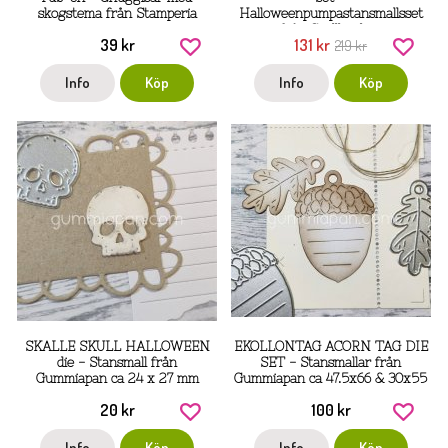
skogstema från Stamperia
Halloweenpumpastansmallsset
från Spellbinders
39 kr
131 kr
219 kr
Info
Köp
Info
Köp
SKALLE SKULL HALLOWEEN
EKOLLONTAG ACORN TAG DIE
die - Stansmall från
SET - Stansmallar från
Gummiapan ca 24 x 27 mm
Gummiapan ca 47.5x66 & 30x55
mm
20 kr
100 kr
Info
Köp
Info
Köp