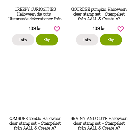
CREEPY CURIOSITIES
GOURDEE pumpkin Halloween
Halloween die cuts -
clear stamp set - Stämpelset
Utstansade dekorationer från
från AALL & Create A7
AALL & Create A6
109 kr
109 kr
Info
Köp
Info
Köp
ZOMBDEE zombie Halloween
BRAINY AND CUTE Halloween
clear stamp set - Stämpelset
clear stamp set - Stämpelset
från AALL & Create A7
från AALL & Create A7