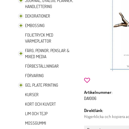
JOURNAL, DYALOG, PLANNER,
HANDLETTERING
DEKORATIONER
EMBOSSING
FOLIETRYCK MED
VÄRMEPLATTOR
FÄRG, PENNOR, PENSLAR &
MIXED MEDIA
FÖRBESTÄLLNINGAR
FÖRVARING
GEL PLATE PRINTING
Artikelnummer:
KURSER
DA1006
KORT OCH KUVERT
Direktlänk:
LIM OCH TEJP
Högerklicka och kopiera 
MOSSGUMMI