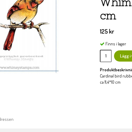
Whims
cm
125 kr
Finns i lager
Lägg i
Produktbeskrivni
Cardinal bird rub
ca 11,4*10 cm
adressen