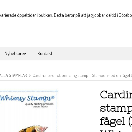
varierade öppettider i butiken. Detta beror på att jag jobbar deltid i Göteb
Nyhetsbrev
Kontakt
ALLA STÄMPLAR
Cardinal bird rubber cling stamp - Stämpel med en fågel 
Cardin
stamp
fågel 