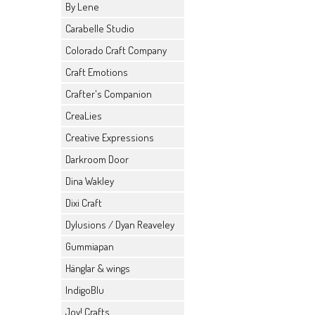
By Lene
Carabelle Studio
Colorado Craft Company
Craft Emotions
Crafter's Companion
CreaLies
Creative Expressions
Darkroom Door
Dina Wakley
Dixi Craft
Dylusions / Dyan Reaveley
Gummiapan
Hänglar & wings
IndigoBlu
Joy! Crafts