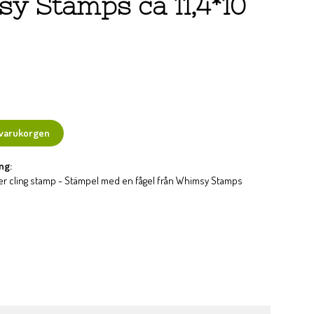
y Stamps ca 11,4*10
 varukorgen
ng:
ber cling stamp - Stämpel med en fågel från Whimsy Stamps