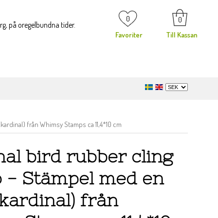
0
0
org, på oregelbundna tider.
Favoriter
Till Kassan
(kardinal) från Whimsy Stamps ca 11,4*10 cm
al bird rubber cling
 - Stämpel med en
(kardinal) från