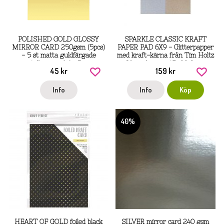
POLISHED GOLD GLOSSY
SPARKLE CLASSIC KRAFT
MIRROR CARD 250gsm (5pcs)
PAPER PAD 6X9 - Glitterpapper
- 5 st matta guldfärgade
med kraft-kärna från Tim Holtz
metallpapper från Paper
Idea-ology ca 15x22,8 cm
45 kr
159 kr
Favourites A4
Info
Info
Köp
40%
HEART OF GOLD foiled black
SILVER mirror card 240 gsm