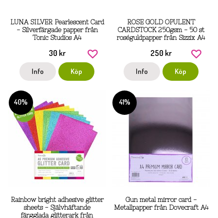
LUNA SILVER Pearlescent Card
ROSE GOLD OPULENT
- Silverfärgade papper från
CARDSTOCK 250gsm - 50 st
Tonic Studios A4
roséguldpapper från Sizzix A4
30 kr
250 kr
Info
Köp
Info
Köp
40%
41%
Rainbow bright adhesive glitter
Gun metal mirror card -
sheets - Självhäftande
Metallpapper från Dovecraft A4
färgglada glitterark från