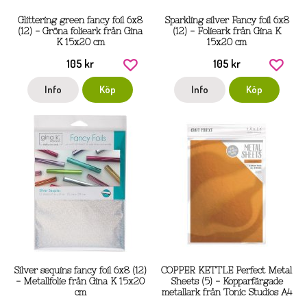
Glittering green fancy foil 6x8
Sparkling silver Fancy foil 6x8
(12) - Gröna folieark från Gina
(12) - Folieark från Gina K
K 15x20 cm
15x20 cm
105 kr
105 kr
Info
Köp
Info
Köp
Silver sequins fancy foil 6x8 (12)
COPPER KETTLE Perfect Metal
- Metallfolie från Gina K 15x20
Sheets (5) - Kopparfärgade
cm
metallark från Tonic Studios A4