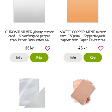
CHROME SILVER glossy mirror
MATTE COPPER MINE mirror
card - Silverfärgade papper
card 250gsm - Kopparfärgade
från Paper Favourites A4
papper från Paper Favourites
A4
35 kr
45 kr
Info
Köp
Info
Köp