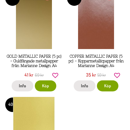
GOLD METALLIC PAPER (5 pc)
COPPER METALLIC PAPER (5
- Guldfärgade metallpapper
pc) - Kopparmetallicpapper från
från Marianne Design A4
Marianne Design A4
41 kr
35 kr
69 kr
59 kr
Info
Köp
Info
Köp
40%