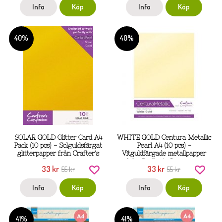
Info
Köp
Info
Köp
40%
40%
SOLAR GOLD Glitter Card A4
WHITE GOLD Centura Metallic
Pack (10 pcs) - Solguldsfärgat
Pearl A4 (10 pcs) -
glitterpapper från Crafter's
Vitguldfärgade metallpapper
Companion
från Crafter's Companion
33 kr
33 kr
55 kr
55 kr
Info
Köp
Info
Köp
41%
41%