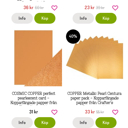
Dovecraft A5
36 kr
23 kr
60 kr
39 kr
Info
Köp
Info
Köp
40%
COSMIC COPPER perfect
COPPER Metallic Pearl Centura
pearlescent card -
paper pack - Kopparfärgade
Kopparfärgade papper från
papper från Crafter's
Tonic Studios A4
Companion A4
31 kr
33 kr
55 kr
Info
Köp
Info
Köp