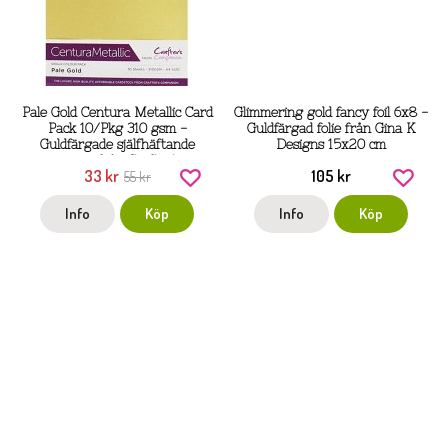
Pale Gold Centura Metallic Card
Glimmering gold fancy foil 6x8 -
Pack 10/Pkg 310 gsm -
Guldfärgad folie från Gina K
Guldfärgade själfhäftande
Designs 15x20 cm
papper från Crafter's
33 kr
105 kr
55 kr
companion A4
Info
Köp
Info
Köp