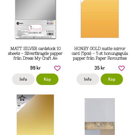
MATT SILVER cardstock 10
HONEY GOLD matte mirror
sheets - Silverfäragde papper
card (5pcs) - 5 st honungsgula
från Dress My Craft A4
papper från Paper Favourites
A4
99 kr
35 kr
Info
Köp
Info
Köp