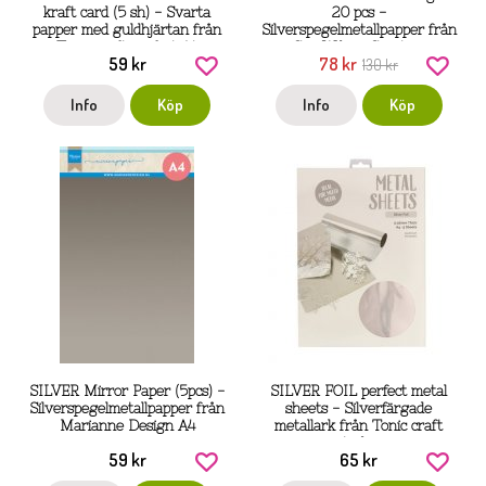
kraft card (5 sh) - Svarta
20 pcs -
papper med guldhjärtan från
Silverspegelmetallpapper från
Tonic craft perfect A4
Sue Wilson Creative
59 kr
78 kr
130 kr
Expressions A4
Info
Köp
Info
Köp
SILVER Mirror Paper (5pcs) -
SILVER FOIL perfect metal
Silverspegelmetallpapper från
sheets - Silverfärgade
Marianne Design A4
metallark från Tonic craft
studios
59 kr
65 kr