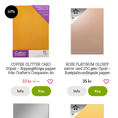
40%
COPPER GLITTER CARD
ROSE PLATINUM GLOSSY
(10pcs) - Kopparglittriga papper
mirror card 250 gsm (5pcs) -
från Crafter's Companion A4
Roséplatinumfärgade papper
från Paper Favourites A4
33 kr
35 kr
55 kr
Info
Köp
Info
Köp