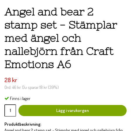
Angel and bear 2
stamp set - Stämplar
med ängel och
nallebjörn från Craft
Emotions A6
28 kr
Ord.
46 kr
. Du sparar
18 kr
(
39
%)
Finns i lager
Lägg i varukorgen
Produktbeskrivning:
Angel and bear 2 stamp set - Stämplar med ängel och nallebjörn från