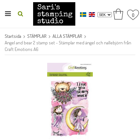
0
Startsida
STÄMPLAR
ALLA STÄMPLAR
Angel and bear 2 stamp set - Stämplar med ängel och nallebjörn från
Craft Emotions A6