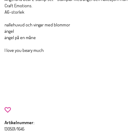
Craft Emotions.
A6-storlek
nallehuvud och vingar med blommor
ängel
ängel på en måne
I love you beary much
Artikelnummer:
130501/1645