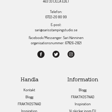
463 33 LILLA EDET
Telefon:
0722-20 80 99
E-post:
sari@sarisstampingstudio.se
Facebook/Messenger: Sari Hänninen
organisationsnummer: 671126-2821
Handla
Information
Kontakt
Blogg
Blogg
FRAKTKOSTNAD
FRAKTKOSTNAD
Inspiration
Inspiration
Vi skickar inom EU