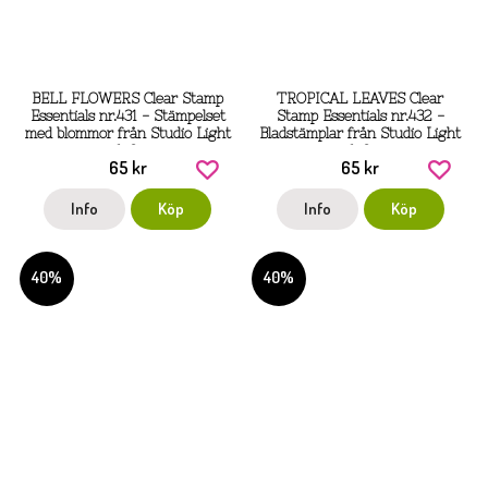
BELL FLOWERS Clear Stamp
TROPICAL LEAVES Clear
Essentials nr.431 - Stämpelset
Stamp Essentials nr.432 -
med blommor från Studio Light
Bladstämplar från Studio Light
ca 6x9 cm
ca 6x9 cm
65 kr
65 kr
Info
Köp
Info
Köp
40%
40%