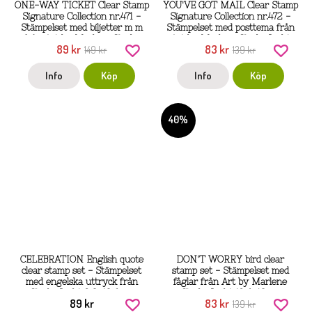
ONE-WAY TICKET Clear Stamp
YOU'VE GOT MAIL Clear Stamp
Signature Collection nr.471 -
Signature Collection nr.472 -
Stämpelset med biljetter m m
Stämpelset med posttema från
från Art by Marlene Studio
Art by Marlene Studio Light
89 kr
83 kr
149 kr
139 kr
Light 26x15 cm
26x15 cm
Info
Köp
Info
Köp
40%
CELEBRATION English quote
DON'T WORRY bird clear
clear stamp set - Stämpelset
stamp set - Stämpelset med
med engelska uttryck från
fåglar från Art by Marlene
Studio Light 9,3x13,6 cm
Studio Light 19,6x13 cm
89 kr
83 kr
139 kr