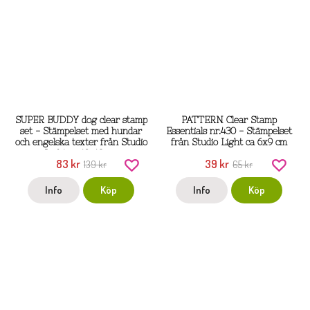
SUPER BUDDY dog clear stamp
PATTERN Clear Stamp
set - Stämpelset med hundar
Essentials nr.430 - Stämpelset
och engelska texter från Studio
från Studio Light ca 6x9 cm
Light ca 19x13 cm
83 kr
39 kr
139 kr
65 kr
Info
Köp
Info
Köp