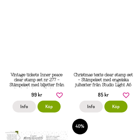
Vintage tickets Inner peace
Christmas texts clear stamp set
clear stamp set nr 277 -
- Stämpelset med engelska
Stämpelset med biljetter från
jultexter från Studio Light A6
Studio Light ca 15x21 cm
99 kr
85 kr
Info
Köp
Info
Köp
40%