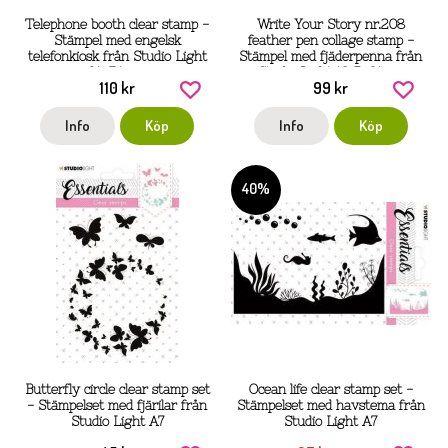
Telephone booth clear stamp -
Write Your Story nr.208
Stämpel med engelsk
feather pen collage stamp -
telefonkiosk från Studio Light
Stämpel med fjäderpenna från
21x7,4 cm
Studio Light 10,5x21 cm
110 kr
99 kr
Info
Köp
Info
Köp
40%
Butterfly circle clear stamp set
Ocean life clear stamp set -
- Stämpelset med fjärilar från
Stämpelset med havstema från
Studio Light A7
Studio Light A7