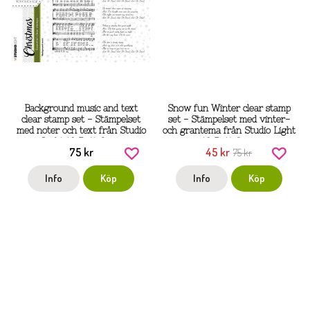
Background music and text
Snow fun Winter clear stamp
clear stamp set - Stämpelset
set - Stämpelset med vinter-
med noter och text från Studio
och grantema från Studio Light
Light 10,5x14,8 cm
10,5x14,8 cm
75 kr
45 kr
75 kr
Info
Köp
Info
Köp