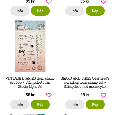
89 kr
65 kr
Light 10x14,8 cm
Info
Köp
Info
Köp
VINTAGE DIARIES clear stamp
GEARS AND BIKES Gearhead's
set 655 - Stämpelset från
workshop clear stamp set -
Studio Light A6
Stämpelset med motorcykel
från Studio Light A6
89 kr
99 kr
Info
Köp
Info
Köp