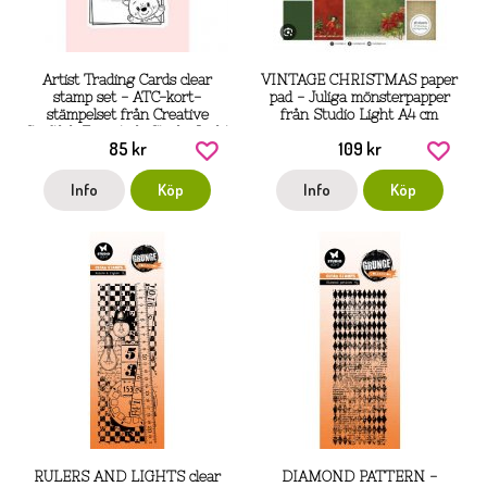
Artist Trading Cards clear
VINTAGE CHRISTMAS paper
stamp set - ATC-kort-
pad - Juliga mönsterpapper
stämpelset från Creative
från Studio Light A4 cm
Craftlab Essentials Studio Light
85 kr
109 kr
Info
Köp
Info
Köp
RULERS AND LIGHTS clear
DIAMOND PATTERN -