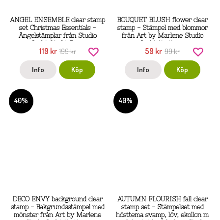
ANGEL ENSEMBLE clear stamp
BOUQUET BLUSH flower clear
set Christmas Essentials -
stamp - Stämpel med blommor
Ängelstämplar från Studio
från Art by Marlene Studio
Light 21x24,5 cm
Light 14x14 cm
119 kr
59 kr
199 kr
99 kr
Info
Köp
Info
Köp
40%
40%
DECO ENVY background clear
AUTUMN FLOURISH fall clear
stamp - Bakgrundsstämpel med
stamp set - Stämpelset med
mönster från Art by Marlene
hösttema svamp, löv, ekollon m