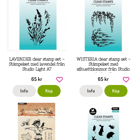
LAVENDER clear stamp set -
WISTERIA clear stamp set -
Stämpelset med lavendel från
Stämpelset med
Studio Light A7
silhuettblommor från Studio
Light A7
65 kr
65 kr
Info
Köp
Info
Köp