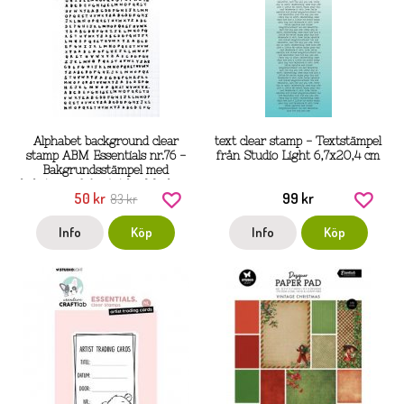
Alphabet background clear
text clear stamp - Textstämpel
stamp ABM Essentials nr.76 -
från Studio Light 6,7x20,4 cm
Bakgrundsstämpel med
bokstäver från Art by Marlene
50 kr
99 kr
83 kr
Studio Light A6
Info
Köp
Info
Köp