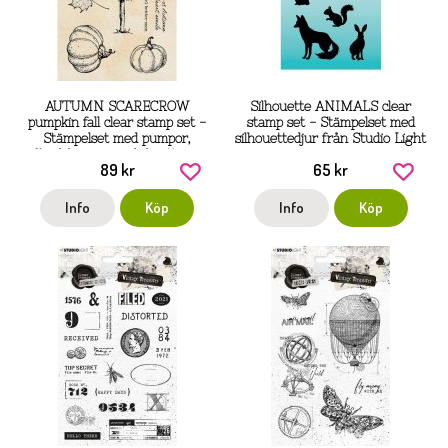
AUTUMN SCARECROW
Silhouette ANIMALS clear
pumpkin fall clear stamp set -
stamp set - Stämpelset med
Stämpelset med pumpor,
silhouettedjur från Studio Light
fågelskrämma och hösttema
89 kr
65 kr
från Studio Light A6
Info
Köp
Info
Köp