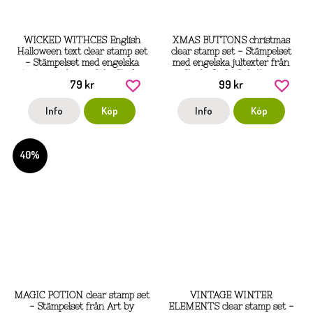
WICKED WITHCES English
XMAS BUTTONS christmas
Halloween text clear stamp set
clear stamp set - Stämpelset
- Stämpelset med engelska
med engelska jultexter från
texter om häxor från Studio
Studio Light 9,6x14 cm
79 kr
99 kr
Light A6
Info
Köp
Info
Köp
40%
MAGIC POTION clear stamp set
VINTAGE WINTER
- Stämpelset från Art by
ELEMENTS clear stamp set -