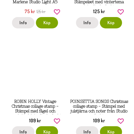
Marlene Studio Light A5
Stämpelset med vintertema
från Studio Light
75 kr
125 kr
125 kr
Info
Köp
Info
Köp
ROBIN HOLLY Vintage
POINSETTIA SONGS Christmas
Christmas collage stamp -
collage stamp - Stämpel med
Stämpel med fågel och
julstjärna och noter från Studio
järneksblad från Studio Light
Light
109 kr
109 kr
Info
Köp
Info
Köp