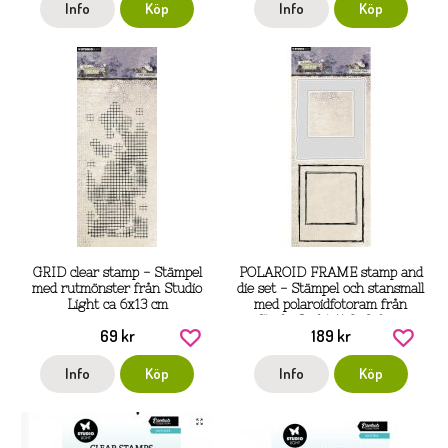
Info
Köp
Info
Köp
GRID clear stamp - Stämpel
POLAROID FRAME stamp and
med rutmönster från Studio
die set - Stämpel och stansmall
Light ca 6x13 cm
med polaroidfotoram från
Studio Light 11,2x9,6 cm
69 kr
189 kr
Info
Köp
Info
Köp