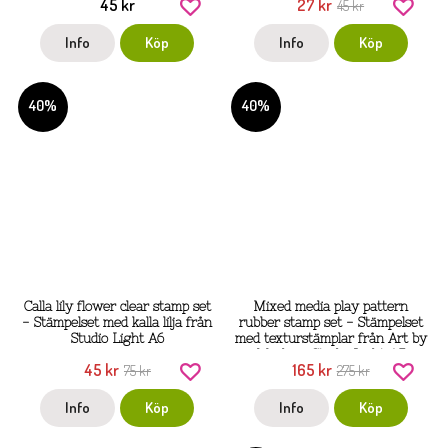
45 kr
27 kr
45 kr
Info
Köp
Info
Köp
40%
40%
Calla lily flower clear stamp set
Mixed media play pattern
- Stämpelset med kalla lilja från
rubber stamp set - Stämpelset
Studio Light A6
med texturstämplar från Art by
Marlene Studio Light A5
45 kr
165 kr
75 kr
275 kr
Info
Köp
Info
Köp