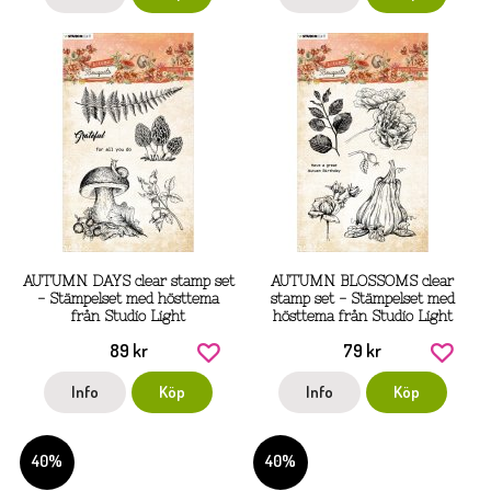
AUTUMN DAYS clear stamp set
AUTUMN BLOSSOMS clear
- Stämpelset med hösttema
stamp set - Stämpelset med
från Studio Light
hösttema från Studio Light
89 kr
79 kr
Info
Köp
Info
Köp
40%
40%