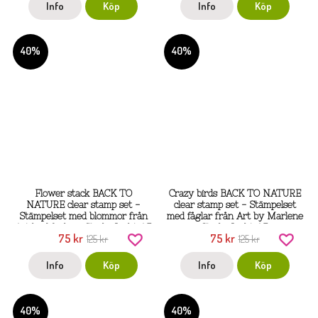
Info
Köp
Info
Köp
40%
40%
Flower stack BACK TO
Crazy birds BACK TO NATURE
NATURE clear stamp set -
clear stamp set - Stämpelset
Stämpelset med blommor från
med fåglar från Art by Marlene
Art by Marlene Studio Light A5
Studio Light A5
75 kr
75 kr
125 kr
125 kr
Info
Köp
Info
Köp
40%
40%