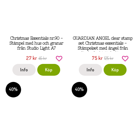
Christmas Essentials nr.90 -
GUARDIAN ANGEL clear stamp
Stämpel med hus och granar
set Christmas essentials -
från Studio Light A7
Stämpelset med ängel från
Studio Light 14,8x21 cm
27 kr
75 kr
45 kr
125 kr
Info
Köp
Info
Köp
40%
40%