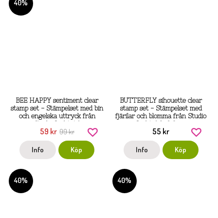
40%
BEE HAPPY sentiment clear
BUTTERFLY sihouette clear
stamp set - Stämpelset med bin
stamp set - Stämpelset med
och engelska uttryck från
fjärilar och blomma från Studio
Studio Light A6
Light 6,2x9,3 cm
59 kr
55 kr
99 kr
Info
Köp
Info
Köp
40%
40%