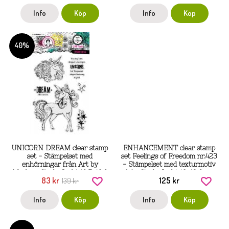
Info
Köp
Info
Köp
40%
UNICORN DREAM clear stamp
ENHANCEMENT clear stamp
set - Stämpelset med
set Feelings of Freedom nr.423
enhörningar från Art by
- Stämpelset med texturmotiv
Marlene Studio Light 19,7x13,9
från Studio Light 13x18,9 cm
83 kr
125 kr
139 kr
cm
Info
Köp
Info
Köp