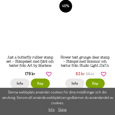
40%
Just a butterfly rubber stamp
Flower text grunge clear stamp
set - Stämpelset med fjäril och
- Stämpel med blommor och
texter från Art by Marlene
textur från Studio Light 21x7,4
Studio Light A6
cm
179 kr
63 kr
105 kr
Info
Köp
Info
Köp
Denna webbplats använder cookies för dina inställningar och din
varukorg. Genom att använda webbplatsen godkänner du användandet av
40%
40%
cookies.
Info
Stäng