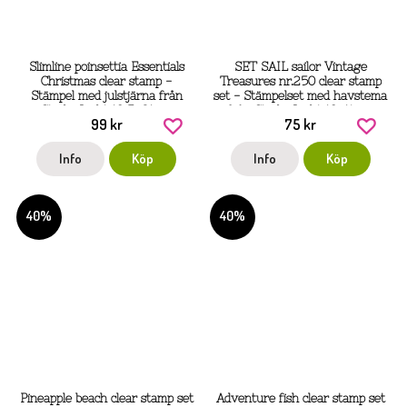
Slimline poinsettia Essentials
SET SAIL sailor Vintage
Christmas clear stamp -
Treasures nr.250 clear stamp
Stämpel med julstjärna från
set - Stämpelset med havstema
Studio Light 10,5x21 cm
från Studio Light 10x14 cm
99 kr
75 kr
Info
Köp
Info
Köp
40%
40%
Pineapple beach clear stamp set
Adventure fish clear stamp set