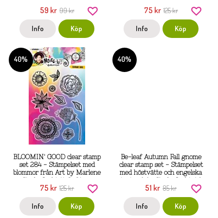
Studio Light 14x14 cm
m från Art by Marlene Studio
59 kr
75 kr
99 kr
125 kr
Light 14,8x21
Info
Köp
Info
Köp
40%
40%
BLOOMIN' GOOD clear stamp
Be-leaf Autumn Fall gnome
set 284 - Stämpelset med
clear stamp set - Stämpelset
blommor från Art by Marlene
med höstvätte och engelska
Studio Light 14,8x21 cm
texter från Studio Light A6
75 kr
51 kr
125 kr
85 kr
Info
Köp
Info
Köp