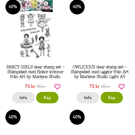
40%
40%
FANCY GIRLS clear stamp set -
OWLICIOUS clear stamp set -
Stämpelset med flickor kvinnor
Stämpelset med ugglor från Art
från Art by Marlene Studio
by Marlene Studio Light A5
Light A5
75 kr
75 kr
125 kr
125 kr
Info
Köp
Info
Köp
40%
40%