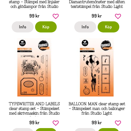
stamp - Stämpel med linjaler
Diamantrutemönster med sliten
och glödlampor från Studio
textstämpel från Studio Light
Light
99 kr
99 kr
Info
Köp
Info
Köp
TYPEWRITER AND LABELS
BALLOON MAN clear stamp set
clear stamp set - Stämpelset
- Stämpelset man och ballonger
med skrivmaskin från Studio
från Studio Light
Light
99 kr
99 kr