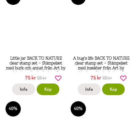
Little jar BACK TO NATURE
A bug's life BACK TO NATURE
clear stamp set - Stämpelset
clear stamp set - Stämpelset
med burk och annat från Art by
med insekter från Art by
Marlene Studio Light A5
Marlene Studio Light A5
75 kr
75 kr
125 kr
125 kr
Info
Köp
Info
Köp
40%
40%