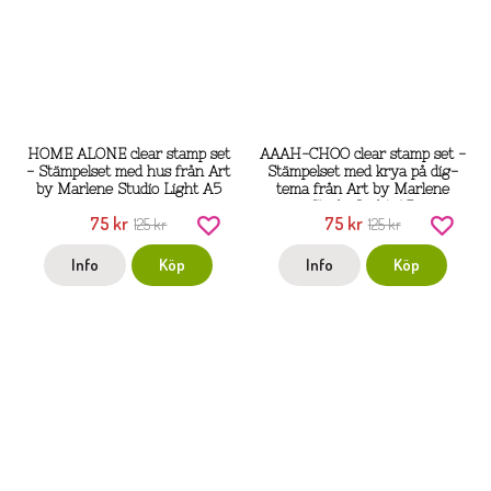
HOME ALONE clear stamp set
AAAH-CHOO clear stamp set -
- Stämpelset med hus från Art
Stämpelset med krya på dig-
by Marlene Studio Light A5
tema från Art by Marlene
Studio Light A5
75 kr
75 kr
125 kr
125 kr
Info
Köp
Info
Köp