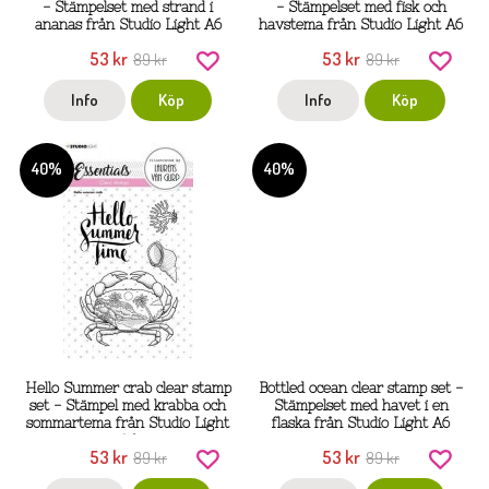
- Stämpelset med strand i
- Stämpelset med fisk och
ananas från Studio Light A6
havstema från Studio Light A6
53 kr
53 kr
89 kr
89 kr
Info
Köp
Info
Köp
40%
40%
Hello Summer crab clear stamp
Bottled ocean clear stamp set -
set - Stämpel med krabba och
Stämpelset med havet i en
sommartema från Studio Light
flaska från Studio Light A6
A6
53 kr
53 kr
89 kr
89 kr