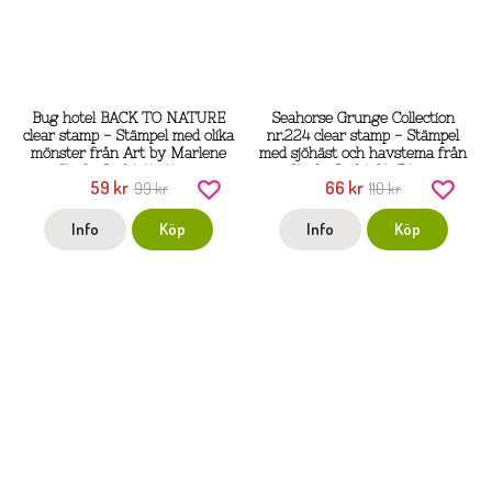
Bug hotel BACK TO NATURE
Seahorse Grunge Collection
clear stamp - Stämpel med olika
nr.224 clear stamp - Stämpel
mönster från Art by Marlene
med sjöhäst och havstema från
Studio Light 14x14 cm
Studio Light 21x7,4 cm
59 kr
66 kr
99 kr
110 kr
Info
Köp
Info
Köp