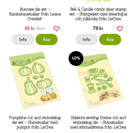
Bunnies die set -
Bell & Candle combi clear stamp
Kaninstansmallar från Leane
set - Stämpelset med stearinljus
Creatief
och julklocka från LeCrea
66 kr
79 kr
110 kr
Info
Köp
Info
Köp
40%
Pumpkins cut and embossing
Scissors sewing theme cut and
die set - Stansmallar med
embossing die - Stansmallar
pumpor från LeCrea
med sömnadstema från LeCrea
- Lea’bilitie