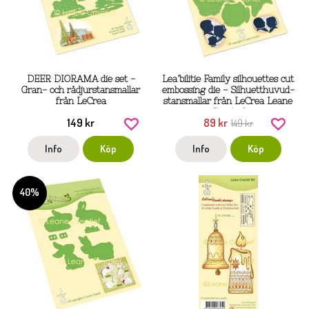
DEER DIORAMA die set -
Lea’bilitie Family silhouettes cut
Gran- och rådjurstansmallar
embossing die - Silhuetthuvud-
från LeCrea
stansmallar från LeCrea Leane
Creatief
149 kr
89 kr
149 kr
Info
Köp
Info
Köp
40%