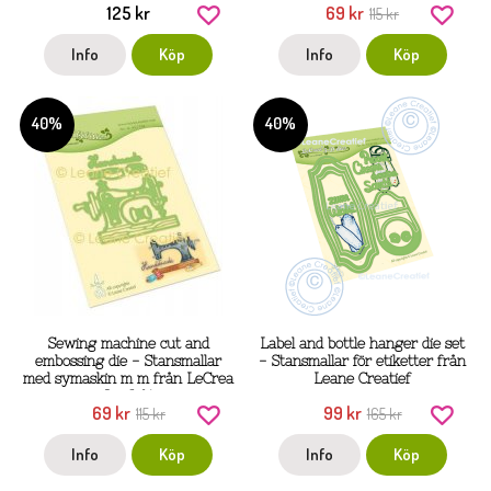
125 kr
69 kr
115 kr
Info
Köp
Info
Köp
40%
40%
Sewing machine cut and
Label and bottle hanger die set
embossing die - Stansmallar
- Stansmallar för etiketter från
med symaskin m m från LeCrea
Leane Creatief
- Lea’bilitie
69 kr
99 kr
115 kr
165 kr
Info
Köp
Info
Köp