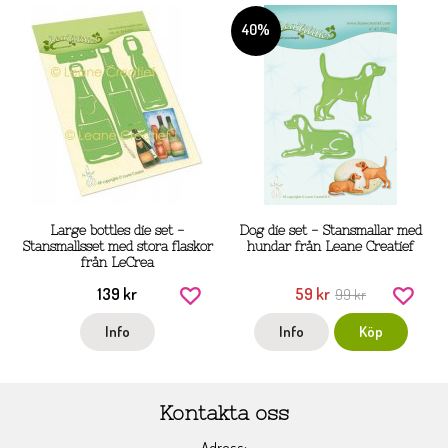
40%
Large bottles die set -
Dog die set - Stansmallar med
Stansmallsset med stora flaskor
hundar från Leane Creatief
från LeCrea
139 kr
59 kr
99 kr
Info
Info
Köp
Kontakta oss
Adress: