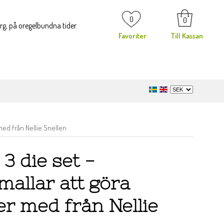
0
0
org, på oregelbundna tider.
Favoriter
Till Kassan
 med från Nellie Snellen
 3 die set -
mallar att göra
ter med från Nellie