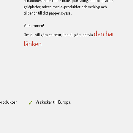
schabloner, material för bullet journaling, hot foil-plattor,
geléplattor, mixed media-produkter och verktyg och
tillbehör till ditt papperspyssel.
Välkommen!
den här
Om du vill göra en retur, kan du göra det via
länken
.
-produkter
Vi skickar till Europa.