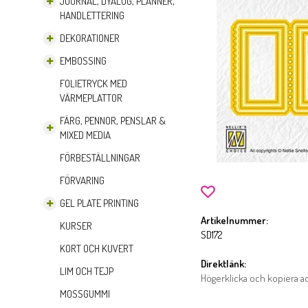
JOURNAL, DYALOG, PLANNER,
HANDLETTERING
DEKORATIONER
EMBOSSING
FOLIETRYCK MED
VÄRMEPLATTOR
FÄRG, PENNOR, PENSLAR &
MIXED MEDIA
FÖRBESTÄLLNINGAR
FÖRVARING
GEL PLATE PRINTING
Artikelnummer:
KURSER
SD172
KORT OCH KUVERT
Direktlänk:
LIM OCH TEJP
Högerklicka och kopiera 
MOSSGUMMI