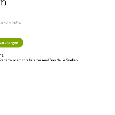
en
rar
40 kr
(
40
%)
 varukorgen
ng:
Stansmallar att göra biljetter med från Nellie Snellen.