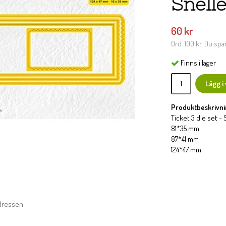
Snell
60 kr
Ord.
100 kr
. Du spa
Finns i lager
Lägg i
Produktbeskrivni
Ticket 3 die set - 
81*35 mm
87*41 mm
124*47 mm
adressen