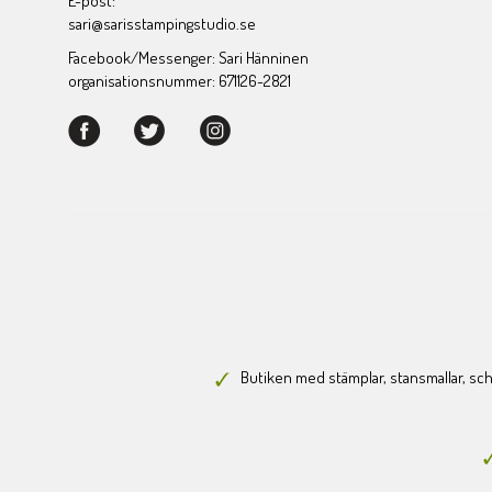
E-post:
sari@sarisstampingstudio.se
Facebook/Messenger: Sari Hänninen
organisationsnummer: 671126-2821
Butiken med stämplar, stansmallar, scha