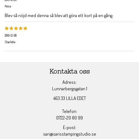
Petra
Blev så nöjd med denna så blev att göra ett kort på en gång.
2019-12-09
Charlotte
Kontakta oss
Adress:
Lunnarbergsgatan 1
463 33 LILLA EDET
Telefon:
0722-20 80 99
E-post:
sari@sarisstampingstudio.se