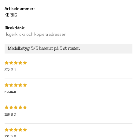
Artikelnummer:
KBR1116
Direktlänk:
Högerklicka och kopiera adressen
Medelbetyg
5
/5 baserat på
5
st röster.
2022-03-11
2021-04-05
2020-01-31
2019-12-23