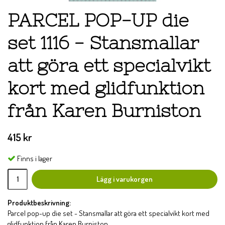
PARCEL POP-UP die
set 1116 - Stansmallar
att göra ett specialvikt
kort med glidfunktion
från Karen Burniston
415 kr
Finns i lager
Lägg i varukorgen
Produktbeskrivning:
Parcel pop-up die set - Stansmallar att göra ett specialvikt kort med
glidfunktion från Karen Burniston.