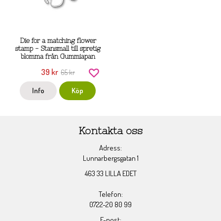
Die for a matching flower
stamp - Stansmall till spretig
blomma från Gummiapan
39 kr
65 kr
Info
Köp
Kontakta oss
Adress:
Lunnarbergsgatan 1
463 33 LILLA EDET
Telefon:
0722-20 80 99
E-post: