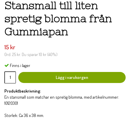
Stansmall till liten
spretig blomma från
Gummiapan
15 kr
Ord.
25 kr
. Du sparar
10 kr
(
40
%)
Finns i lager
Lägg i varukorgen
Produktbeskrivning:
En stansmall som matchar en spretig blomma, med artikelnummer:
10120301
Storlek: Ca 36 x 38 mm.