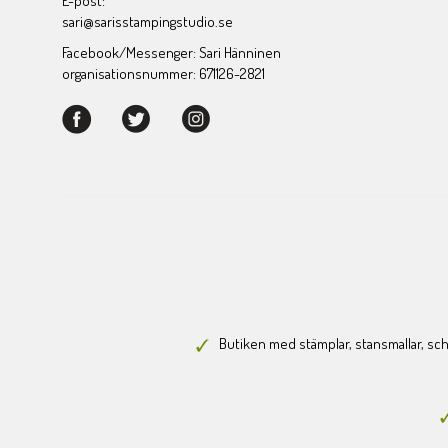
E-post:
sari@sarisstampingstudio.se
Facebook/Messenger: Sari Hänninen
organisationsnummer: 671126-2821
Butiken med stämplar, stansmallar, scha