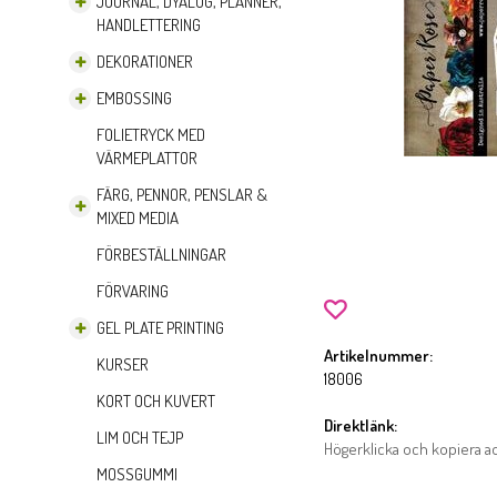
JOURNAL, DYALOG, PLANNER,
HANDLETTERING
DEKORATIONER
EMBOSSING
FOLIETRYCK MED
VÄRMEPLATTOR
FÄRG, PENNOR, PENSLAR &
MIXED MEDIA
FÖRBESTÄLLNINGAR
FÖRVARING
GEL PLATE PRINTING
Artikelnummer:
KURSER
18006
KORT OCH KUVERT
Direktlänk:
LIM OCH TEJP
Högerklicka och kopiera 
MOSSGUMMI