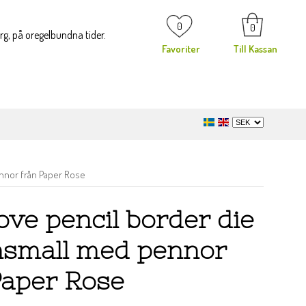
0
0
org, på oregelbundna tider.
Favoriter
Till Kassan
ennor från Paper Rose
ove pencil border die
nsmall med pennor
Paper Rose