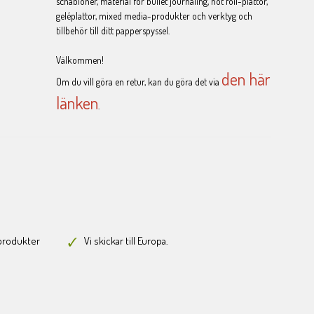
schabloner, material för bullet journaling, hot foil-plattor,
geléplattor, mixed media-produkter och verktyg och
tillbehör till ditt papperspyssel.
Välkommen!
den här
Om du vill göra en retur, kan du göra det via
länken
.
-produkter
Vi skickar till Europa.