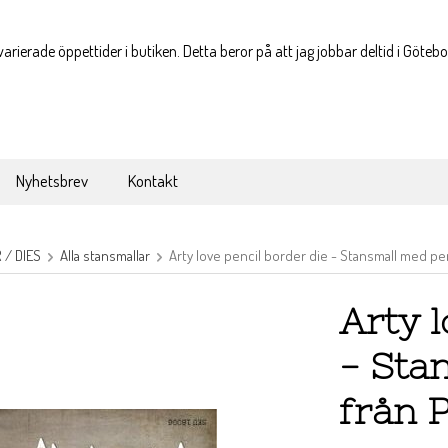
varierade öppettider i butiken. Detta beror på att jag jobbar deltid i Göteb
Nyhetsbrev
Kontakt
/ DIES
Alla stansmallar
Arty love pencil border die - Stansmall med p
Arty l
- Sta
från 