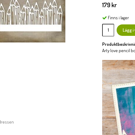
179 kr
Finns i lager
Lägg i
Produktbeskrivni
Arty love pencil 
adressen