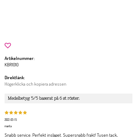
Artikelnummer:
KBR1010
Direktlänk:
Högerklicka och kopiera adressen
Medelbetyg
5
/5 baserat på
6
st röster.
2022-03-15
marita
Snabb service. Perfekt inslaget. Supersnabb frakt! Tusen tack,