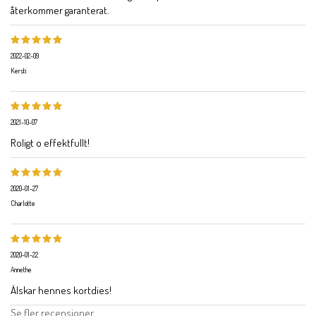
återkommer garanterat.
2022-02-09
Kersti
2021-10-07
Roligt o effektfullt!
2020-01-27
Charlotte
2020-01-22
Annethe
Älskar hennes kortdies!
Se fler recensioner...