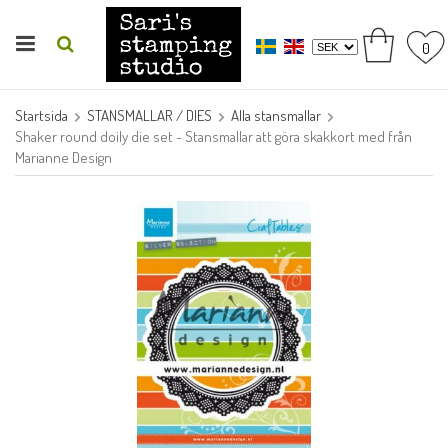
0
Startsida
STANSMALLAR / DIES
Alla stansmallar
Shaker round doily die set - Stansmallar att göra skakkort med från
Marianne Design