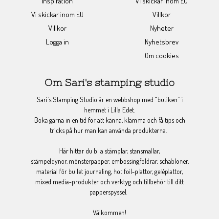
Inspiration
Vi skickar inom EU
Vi skickar inom EU
Villkor
Villkor
Nyheter
Logga in
Nyhetsbrev
Om cookies
Om Sari's stamping studio
Sari's Stamping Studio är en webbshop med "butiken" i
hemmet i Lilla Edet.
Boka gärna in en tid för att känna, klämma och få tips och
tricks på hur man kan använda produkterna.
Här hittar du bl a stämplar, stansmallar,
stämpeldynor, mönsterpapper, embossingfoldrar, schabloner,
material för bullet journaling, hot foil-plattor, geléplattor,
mixed media-produkter och verktyg och tillbehör till ditt
papperspyssel.
Välkommen!