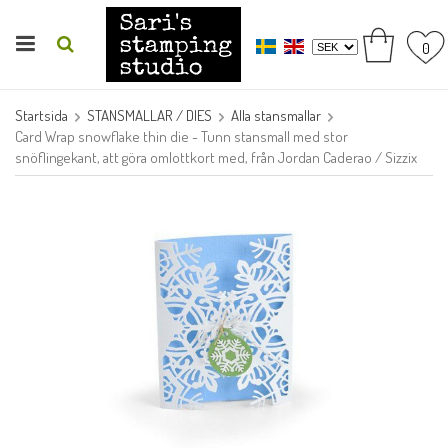
0
Startsida
STANSMALLAR / DIES
Alla stansmallar
Card Wrap snowflake thin die - Tunn stansmall med stor
snöflingekant, att göra omlottkort med, från Jordan Caderao / Sizzix