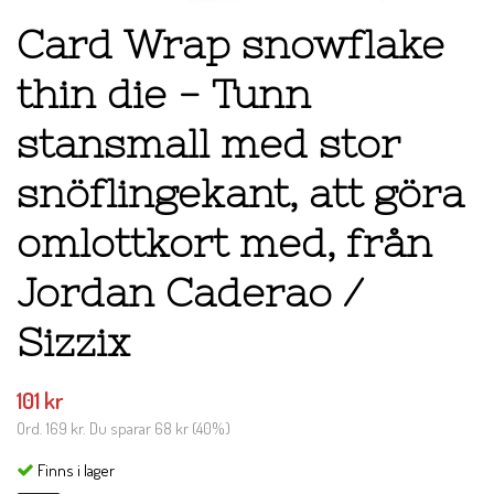
Card Wrap snowflake
thin die - Tunn
stansmall med stor
snöflingekant, att göra
omlottkort med, från
Jordan Caderao /
Sizzix
101 kr
Ord.
169 kr
. Du sparar
68 kr
(
40
%)
Finns i lager