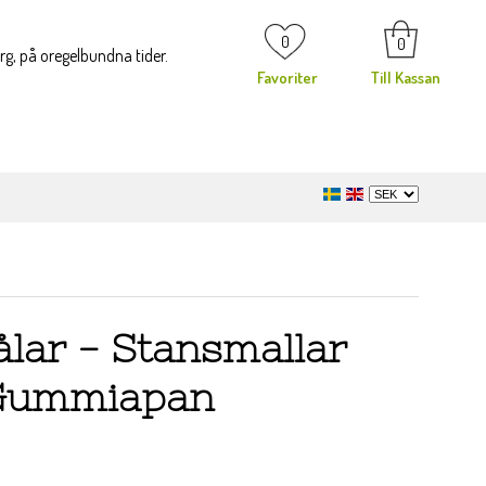
0
0
org, på oregelbundna tider.
Favoriter
Till Kassan
ålar - Stansmallar
 Gummiapan