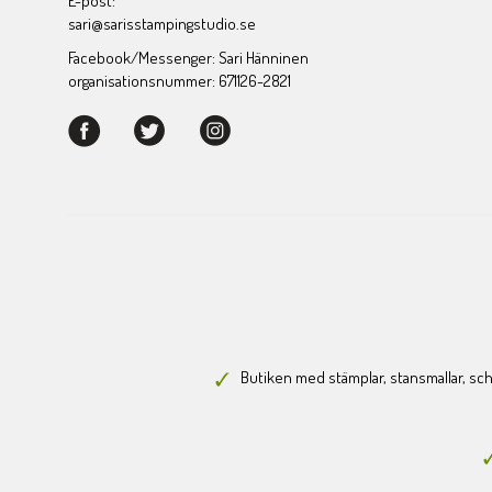
E-post:
sari@sarisstampingstudio.se
Facebook/Messenger: Sari Hänninen
organisationsnummer: 671126-2821
Butiken med stämplar, stansmallar, scha