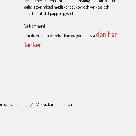
schabloner, material för bullet journaling, hot foil-plattor,
geléplattor, mixed media-produkter och verktyg och
tillbehör till ditt papperspyssel.
Välkommen!
den här
Om du vill göra en retur, kan du göra det via
länken
.
-produkter
Vi skickar till Europa.