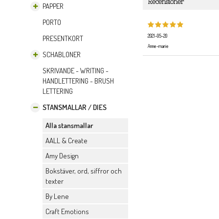
Recensioner
PAPPER
PORTO
2021-05-20
PRESENTKORT
Anne-marie
SCHABLONER
SKRIVANDE - WRITING -
HANDLETTERING - BRUSH
LETTERING
STANSMALLAR / DIES
Alla stansmallar
AALL & Create
Amy Design
Bokstäver, ord, siffror och
texter
By Lene
Craft Emotions