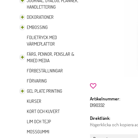
JOURNAL, DYALOG, PLANNER,
HANDLETTERING
DEKORATIONER
EMBOSSING
FOLIETRYCK MED
VÄRMEPLATTOR
FÄRG, PENNOR, PENSLAR &
MIXED MEDIA
FÖRBESTÄLLNINGAR
FÖRVARING
GEL PLATE PRINTING
Artikelnummer:
KURSER
D190332
KORT OCH KUVERT
Direktlänk:
LIM OCH TEJP
Högerklicka och kopiera 
MOSSGUMMI