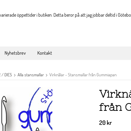
varierade öppettider i butiken. Detta beror på att jag jobbar deltid i Göteb
Nyhetsbrev
Kontakt
/ DIES
Alla stansmallar
Virknålar - Stansmallar från Gummiapan
Virkn
från
20 kr