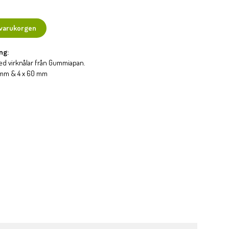
 varukorgen
ng:
med virknålar från Gummiapan.
 mm & 4 x 60 mm