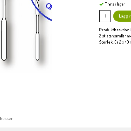
Finns i lager
Lägg i
Produktbeskrivni
2 st stansmallar 
Storlek:
Ca 2 x 40
adressen