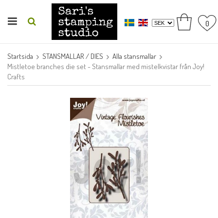
0
Startsida
STANSMALLAR / DIES
Alla stansmallar
Mistletoe branches die set - Stansmallar med mistelkvistar från Joy!
Crafts