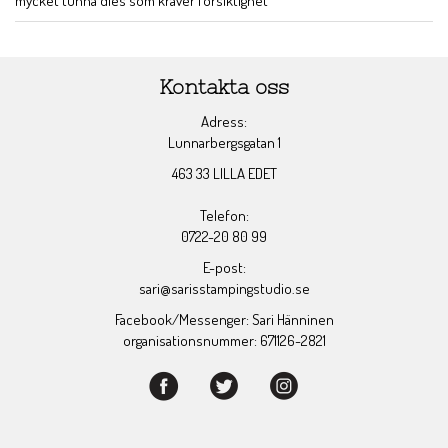
mycket tunna dies som kräver försiktighet
Kontakta oss
Adress:
Lunnarbergsgatan 1
463 33 LILLA EDET
Telefon:
0722-20 80 99
E-post:
sari@sarisstampingstudio.se
Facebook/Messenger: Sari Hänninen
organisationsnummer: 671126-2821