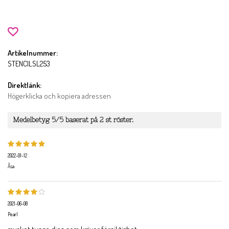
Artikelnummer:
STENCILSL253
Direktlänk:
Högerklicka och kopiera adressen
Medelbetyg
5
/5 baserat på
2
st röster.
2022-01-12
Åsa
2021-06-08
Pearl