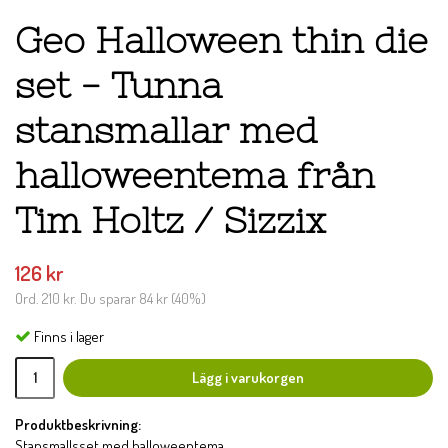
Geo Halloween thin die
set - Tunna
stansmallar med
halloweentema från
Tim Holtz / Sizzix
126 kr
Ord.
210 kr
. Du sparar
84 kr
(
40
%)
Finns i lager
Lägg i varukorgen
Produktbeskrivning:
Stansmallsset med halloweentema.