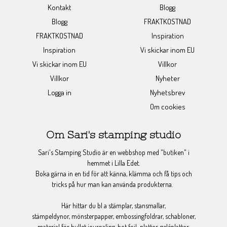
Kontakt
Blogg
Blogg
FRAKTKOSTNAD
FRAKTKOSTNAD
Inspiration
Inspiration
Vi skickar inom EU
Vi skickar inom EU
Villkor
Villkor
Nyheter
Logga in
Nyhetsbrev
Om cookies
Om Sari's stamping studio
Sari's Stamping Studio är en webbshop med "butiken" i
hemmet i Lilla Edet.
Boka gärna in en tid för att känna, klämma och få tips och
tricks på hur man kan använda produkterna.
Här hittar du bl a stämplar, stansmallar,
stämpeldynor, mönsterpapper, embossingfoldrar, schabloner,
material för bullet journaling, hot foil-plattor, geléplattor,