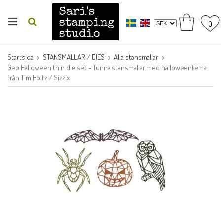
0
Startsida
STANSMALLAR / DIES
Alla stansmallar
Geo Halloween thin die set - Tunna stansmallar med halloweentema
från Tim Holtz / Sizzix