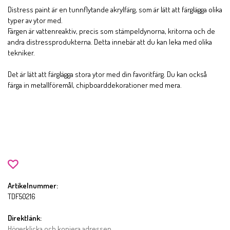
Distress paint är en tunnflytande akrylfärg, som är lätt att färglägga olika
typer av ytor med.
Färgen är vattenreaktiv, precis som stämpeldynorna, kritorna och de
andra distressprodukterna. Detta innebär att du kan leka med olika
tekniker.
Det är lätt att färglägga stora ytor med din favoritfärg. Du kan också
färga in metallföremål, chipboarddekorationer med mera.
Artikelnummer:
TDF50216
Direktlänk:
Högerklicka och kopiera adressen