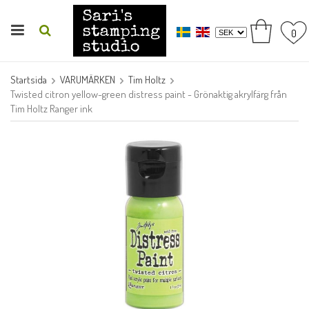
0
Startsida
VARUMÄRKEN
Tim Holtz
Twisted citron yellow-green distress paint - Grönaktig akrylfärg från
Tim Holtz Ranger ink