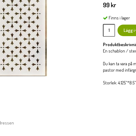
99 kr
Finns i lager
Lägg i
Produktbeskrivni
En schablon / sten
Du kan ta vara på m
pastor med infärgn
Storlek: 4.125”*8.5”
adressen