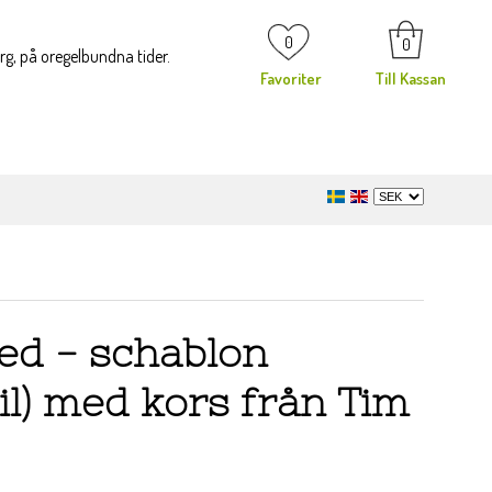
0
0
org, på oregelbundna tider.
Favoriter
Till Kassan
ed - schablon
il) med kors från Tim