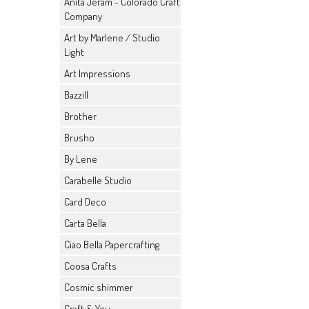
Anita Jeram - Colorado Craft
Company
Art by Marlene / Studio
Light
Art Impressions
Bazzill
Brother
Brusho
By Lene
Carabelle Studio
Card Deco
Carta Bella
Ciao Bella Papercrafting
Coosa Crafts
Cosmic shimmer
Craft & You