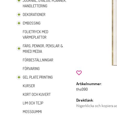
JOURNAL, DYALOG, PLANNER,
HANDLETTERING
DEKORATIONER
EMBOSSING
FOLIETRYCK MED
VÄRMEPLATTOR
FÄRG, PENNOR, PENSLAR &
MIXED MEDIA
FÖRBESTÄLLNINGAR
FÖRVARING
GEL PLATE PRINTING
Artikelnummer:
KURSER
ths090
KORT OCH KUVERT
Direktlänk:
LIM OCH TEJP
Högerklicka och kopiera 
MOSSGUMMI