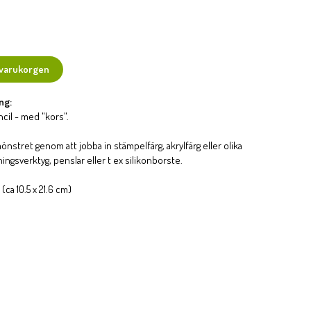
 varukorgen
ng:
cil - med "kors".
önstret genom att jobba in stämpelfärg, akrylfärg eller olika
ingsverktyg, penslar eller t ex silikonborste.
 (ca 10.5 x 21.6 cm)