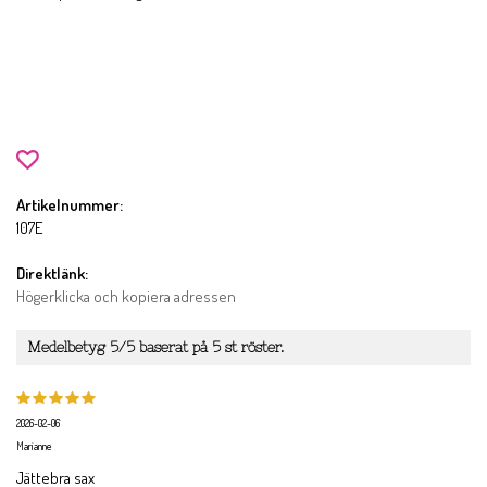
Artikelnummer:
107E
Direktlänk:
Högerklicka och kopiera adressen
Medelbetyg
5
/5 baserat på
5
st röster.
2026-02-06
Marianne
Jättebra sax