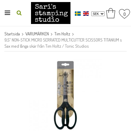
0
Startsida
VARUMÄRKEN
Tim Holtz
9,5" NON-STICK MICRO SERRATED MULTICUTTER SCISSORS TITANIUM s
Sax med långa skär från Tim Holtz / Tonic Studios