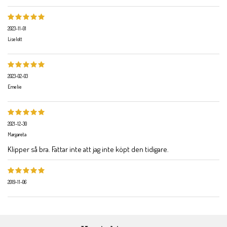
2023-11-01
Liselott
2023-02-03
Emelie
2021-12-30
Margareta
Klipper så bra. Fattar inte att jag inte köpt den tidigare.
2019-11-06