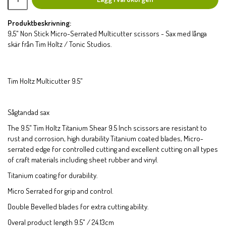
Produktbeskrivning:
9,5" Non Stick Micro-Serrated Multicutter scissors - Sax med långa
skär från Tim Holtz / Tonic Studios.
Tim Holtz Multicutter 9.5"
Sågtandad sax
The 9.5" Tim Holtz Titanium Shear 9.5 Inch scissors are resistant to
rust and corrosion, high durability Titanium coated blades, Micro-
serrated edge for controlled cutting and excellent cutting on all types
of craft materials including sheet rubber and vinyl.
Titanium coating for durability.
Micro Serrated for grip and control.
Double Bevelled blades for extra cutting ability.
Overal product length 9.5" / 24.13cm