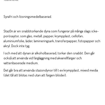
Syrafri och lösningsmedelbaserad.
StazOn är en snabbtorkande dyna som fungerar på många slags icke-
porösaytor, som glas, metall, papper, krympplast, cellofan,
aluminiumfolie, läder, lamineringsark, transferpapper, fotopapper och
akryl. Dock inte tyg.
I och med att dynan är alkoholbaserad, torkar den snabbt. Den går
också att använda vid färgläggning med akvarellfärger och
vattenbaserade medium.
Det går bra att använda stazondynor till t ex krympplast, mixed media
(det tål att blötas ned utan att färgen blöder).