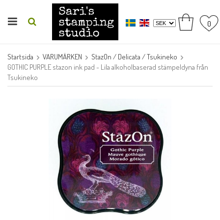
0
Startsida
VARUMÄRKEN
StazOn / Delicata / Tsukineko
GOTHIC PURPLE stazon ink pad - Lila alkoholbaserad stämpeldyna från
Tsukineko