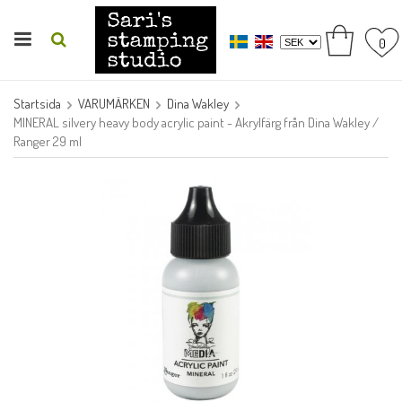
0
Startsida
VARUMÄRKEN
Dina Wakley
MINERAL silvery heavy body acrylic paint - Akrylfärg från Dina Wakley /
Ranger 29 ml