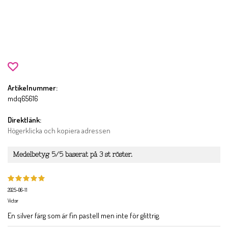
Artikelnummer:
mdq65616
Direktlänk:
Högerklicka och kopiera adressen
Medelbetyg
5
/5 baserat på
3
st röster.
2025-06-11
Victor
En silver färg som är fin pastell men inte för glittrig.