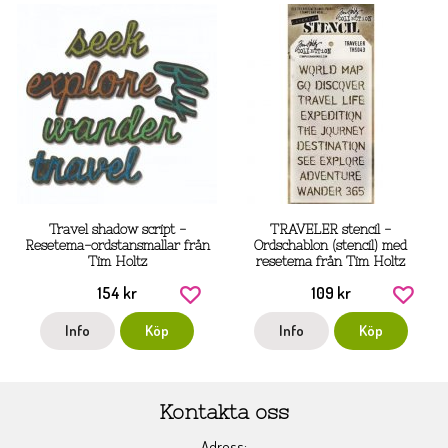
Travel shadow script -
TRAVELER stencil -
Resetema-ordstansmallar från
Ordschablon (stencil) med
Tim Holtz
resetema från Tim Holtz
154 kr
109 kr
Info
Köp
Info
Köp
Kontakta oss
Adress: