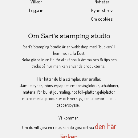
Villkor
Nyheter
Logga in
Nyhetsbrev
Om cookies
Om Sari's stamping studio
Sari's Stamping Studio är en webbshop med "butiken" i
hemmet i Lilla Edet.
Boka gärna in en tid för att känna, klämma och få tips och
tricks på hur man kan använda produkterna.
Här hittar du bl a stämplar, stansmallar,
stämpeldynor, mönsterpapper, embossingfoldrar, schabloner,
material för bullet journaling, hot foil-plattor, geléplattor,
mixed media-produkter och verktyg och tillbehör till ditt
papperspyssel.
Välkommen!
den här
Om du vill göra en retur, kan du göra det via
länken
.