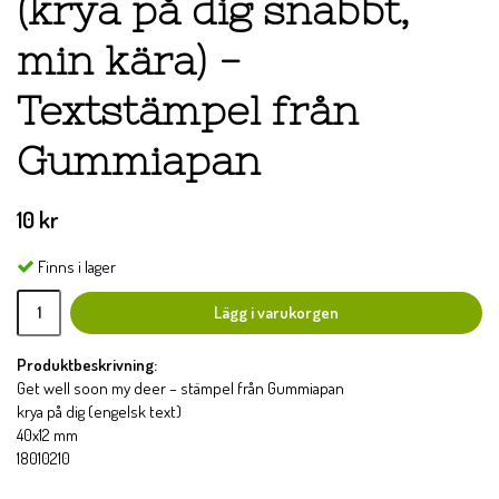
(krya på dig snabbt,
min kära) -
Textstämpel från
Gummiapan
10 kr
Finns i lager
Lägg i varukorgen
Produktbeskrivning:
Get well soon my deer – stämpel från Gummiapan
krya på dig (engelsk text)
40x12 mm
18010210