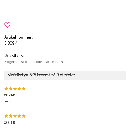
Artikelnummer:
D180914
Direktlänk:
Högerklicka och kopiera adressen
Medelbetyg
5
/5 baserat på
2
st röster.
2021-01-15
Helen
2018-12-12