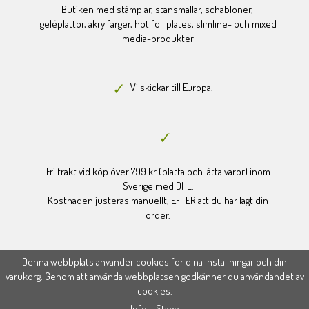
Butiken med stämplar, stansmallar, schabloner,
geléplattor, akrylfärger, hot foil plates, slimline- och mixed
media-produkter
Vi skickar till Europa.
Fri frakt vid köp över 799 kr (platta och lätta varor) inom
Sverige med DHL.
Kostnaden justeras manuellt, EFTER att du har lagt din
order.
Denna webbplats använder cookies för dina inställningar och din
varukorg. Genom att använda webbplatsen godkänner du användandet av
cookies.
Drift & produktion:
Wikinggruppen
Info
Stäng