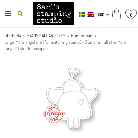
0
Startsida
STANSMALLAR / DIES
Gummiapan
Large Maria angel die (for matching stamp) - Stansmall till stor Maria
(ängel) från Gummiapan