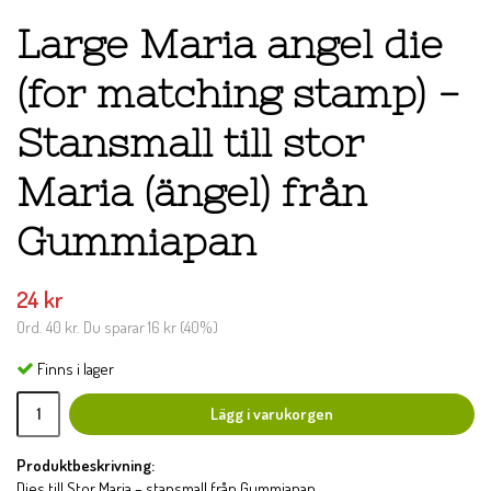
Large Maria angel die
(for matching stamp) -
Stansmall till stor
Maria (ängel) från
Gummiapan
24 kr
Ord.
40 kr
. Du sparar
16 kr
(
40
%)
Finns i lager
Lägg i varukorgen
Produktbeskrivning:
Dies till Stor Maria – stansmall från Gummiapan