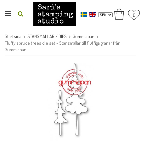
0
Startsida
STANSMALLAR / DIES
Gummiapan
Fluffy spruce trees die set - Stansmallar till fluffiga granar från
Gummiapan