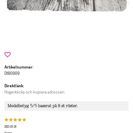
Artikelnummer:
D180909
Direktlänk:
Högerklicka och kopiera adressen
Medelbetyg
5
/5 baserat på
8
st röster.
2023-03-26
Verene