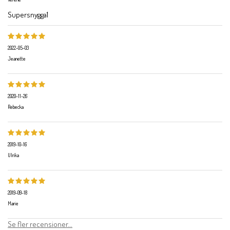
Supersnygga1
2022-05-03
Jeanette
2020-11-26
Rebecka
2019-10-16
Ulrika
2019-09-18
Marie
Se fler recensioner...